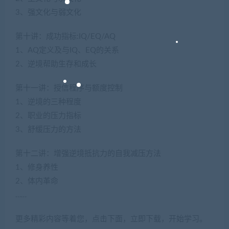
3、强文化与弱文化
第十讲：成功指标:IQ/EQ/AQ
1、AQ定义及与IQ、EQ的关系
2、逆境帮助生存和成长
第十一讲：授信程序与额度控制
1、逆境的三种程度
2、职业的压力指标
3、舒缓压力的方法
第十二讲：增强逆境抵抗力的自我减压方法
1、修身养性
2、体内革命
……
更多精彩内容等着您，点击下面，立即下载，开始学习。