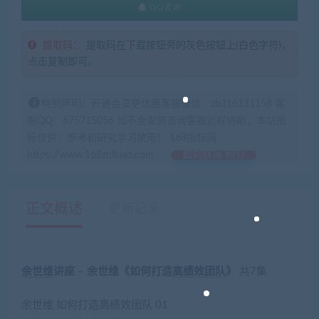
QQ咨询
提取码：
提取码在下载按钮旁的灰色按钮上(白色字符)，
点击复制即可。
特别声明：开通会员更优惠客服微信：zb316131158 客
服QQ：675715056 如不会安装咨询客服远程协助，本站指
标仅供：参考和研究学习使用！ 168指标网
https://www.168zhibiao.com
如何获得 积分
正文概述
更新记录
余世维
讲座 – 余世维《如何打造
高绩效
团队
》
共7集
余世维 如何打造高绩效团队 01