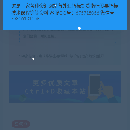
3
本网站的技术指标EA，仅作为参考数据，如有问题，请
这是一家各种资源网站有外汇指标期货指标股票指标
联系站长 QQ
675715056 微信：zb316131158
。
技术课程等等资料 客服QQ号：675715056 微信号
4
盗版，破解有损他人权益和违法作为，请各位站长支持正
zb316131158
版！
5
本站资源大多存储在云盘，如发现链接失效，请联系我们
我们会第一时间更新。
168指标网
»
余世维讲座-余世维《如何打造高绩效团队》
喜欢
0