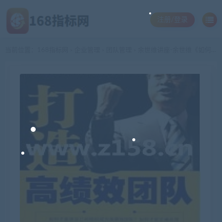
注册/登录
当前位置：
168指标网
企业管理
团队管理
余世维讲座-余世维《如何打造高绩效团队》
>
>
>