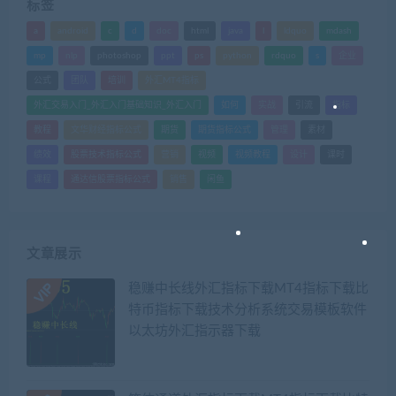
标签
a
android
c
d
doc
html
java
l
ldquo
mdash
mp
nlp
photoshop
ppt
ps
python
rdquo
s
企业
公式
团队
培训
外汇MT4指标
外汇交易入门_外汇入门基础知识_外汇入门
如何
实战
引流
指标
教程
文华财经指标公式
期货
期货指标公式
管理
素材
绩效
股票技术指标公式
营销
视频
视频教程
设计
课时
课程
通达信股票指标公式
销售
闲鱼
文章展示
稳赚中长线外汇指标下载MT4指标下载比
特币指标下载技术分析系统交易模板软件
以太坊外汇指示器下载