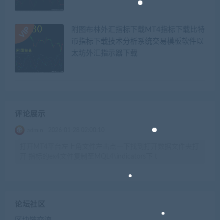
附图布林外汇指标下载MT4指标下载比特
币指标下载技术分析系统交易模板软件以
太坊外汇指示器下载
评论展示
admin
2026-01-28 02:00:10
打开MT4平台左上角文件左击点一下找到打开数据文件夹打
开 指标的ex4文件复制至MQL4\indicators下 t
论坛社区