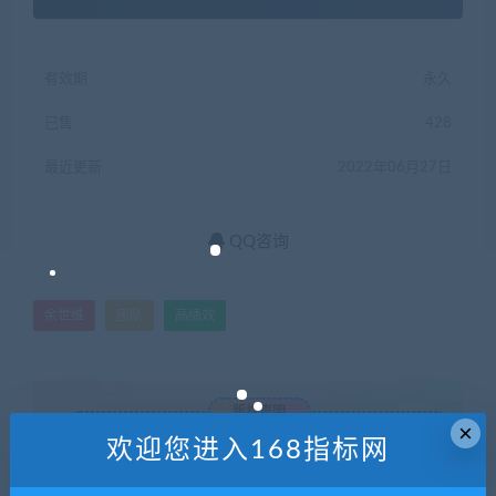
有效期
永久
已售
428
最近更新
2022年06月27日
QQ咨询
余世维
团队
高绩效
版权声明
×
欢迎您进入168指标网
168指标网
1
本网站名称：
2
本站永久网址：
http://www.168zhibiao.com