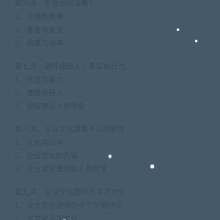
第六讲：学会如何决策？
1、决策的前奏
2、重要与紧急
3、效果与效率
第七讲：选好接班人，落实执行力。
1、意愿与能力
2、谁是接班人
3、授权接班人的体会
第八讲：企业文化是看不见的软件
1、文化与口号
2、企业文化的内涵
3、企业文化是创始人的哲学
第九讲：企业文化测评与主次文化
1、企业文化测评的十个关键特征
2、主文化与次文化