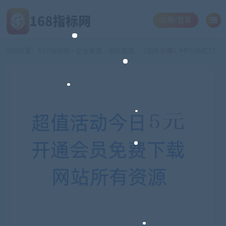
注册/登录
当前位置：
168指标网
企业管理
团队管理
《国外街舞》MPG格式11讲
>
>
>