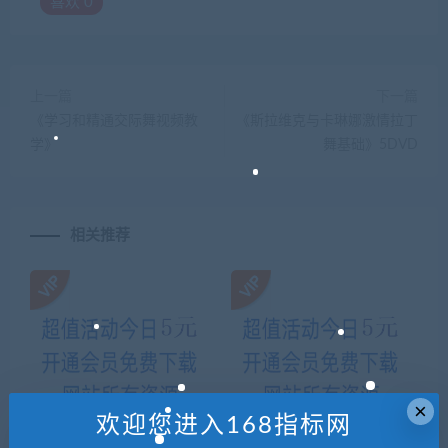
喜欢
0
上一篇
下一篇
《学习和精通交际舞视频教
《斯拉维克与卡琳娜激情拉丁
学》
舞基础》5DVD
相关推荐
×
欢迎您进入168指标网