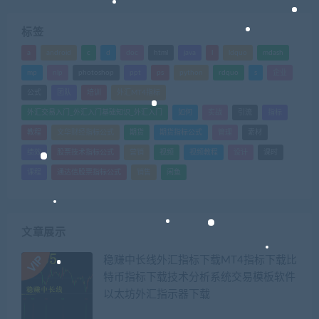
标签
a
android
c
d
doc
html
java
l
ldquo
mdash
mp
nlp
photoshop
ppt
ps
python
rdquo
s
企业
公式
团队
培训
外汇MT4指标
外汇交易入门_外汇入门基础知识_外汇入门
如何
实战
引流
指标
教程
文华财经指标公式
期货
期货指标公式
管理
素材
绩效
股票技术指标公式
营销
视频
视频教程
设计
课时
课程
通达信股票指标公式
销售
闲鱼
文章展示
稳赚中长线外汇指标下载MT4指标下载比
特币指标下载技术分析系统交易模板软件
以太坊外汇指示器下载