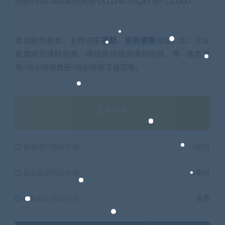
http://kuai.xunlei.com/d/DLLLPATSYQXE?p=130000
本站提供各类，名师讲座
视频
，
培训
课程
视频，如：企业
管理培训课程视频、网络营销培训课程视频，等···各类音
频/培训视频教程/培训讲座下载观看。
5
积分
普通用户购买价格 :
5积分
钻石会员购买价格 :
0积分
终身钻石购买价格 :
免费