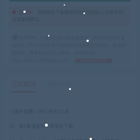
提取码：
提取码在下载按钮旁的灰色按钮上(白色字符)，
点击复制即可。
特别声明：开通会员更优惠客服微信：zb316131158 客
服QQ：675715056 如不会安装咨询客服远程协助，本站指
标仅供：参考和研究学习使用！ 168指标网
https://www.168zhibiao.com
如何获得 积分
正文概述
更新记录
《国外街舞》MPG格式 11讲
注：第5集请复制下面地址下载