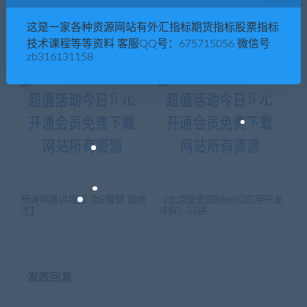
夜店舞性感舞蹈视频学习教程
淘宝店铺全屏轮播海报广告图
这是一家各种资源网站有外汇指标期货指标股票指标
全
片设计模板psd分层源文件素材
图库
技术课程等等资料 客服QQ号：675715056 微信号
zb316131158
杨涛鸣演讲视频【坛智慧 造地
《北京圣思园Struts2应用开发
才】
详解》33讲
发表回复