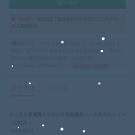
QQ咨询
提取码：
提取码在下载按钮旁的灰色按钮上(白色字符)，
点击复制即可。
特别声明：开通会员更优惠客服微信：zb316131158 客
服QQ：675715056 如不会安装咨询客服远程协助，本站指
标仅供：参考和研究学习使用！ 168指标网
https://www.168zhibiao.com
如何获得 积分
正文概述
更新记录
成人优雅
芭蕾舞
蹈形体训练
视频教程
少儿芭蕾舞音乐从入
门到精通
【资料描述】: