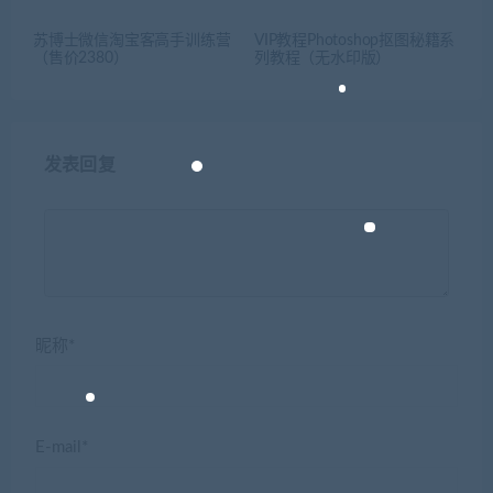
苏博士微信淘宝客高手训练营
VIP教程Photoshop抠图秘籍系
（售价2380）
列教程（无水印版）
发表回复
昵称*
E-mail*