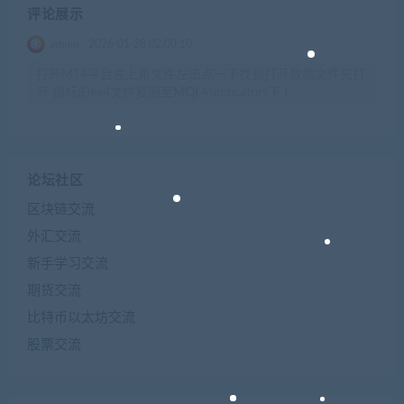
评论展示
admin
2026-01-28 02:00:10
打开MT4平台左上角文件左击点一下找到打开数据文件夹打
开 指标的ex4文件复制至MQL4\indicators下 t
论坛社区
区块链交流
外汇交流
新手学习交流
期货交流
比特币以太坊交流
股票交流