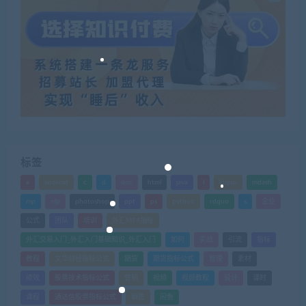
标签
a
android
c
d
doc
html
java
l
ldquo
mdash
mp
nlp
photoshop
ppt
ps
python
rdquo
s
企业
公式
团队
培训
外汇MT4指标
外汇交易入门_外汇入门基础知识_外汇入门
如何
实战
引流
指标
教程
文华财经指标公式
期货
期货指标公式
管理
素材
绩效
股票技术指标公式
营销
视频
视频教程
设计
课时
课程
通达信股票指标公式
销售
闲鱼