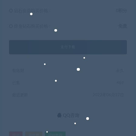
钻石会员购买价格 :
0积分
终身钻石购买价格 :
免费
支付下载
有效期
永久
已售
469
最近更新
2022年06月27日
QQ咨询
培训
芭蕾舞
视频教程