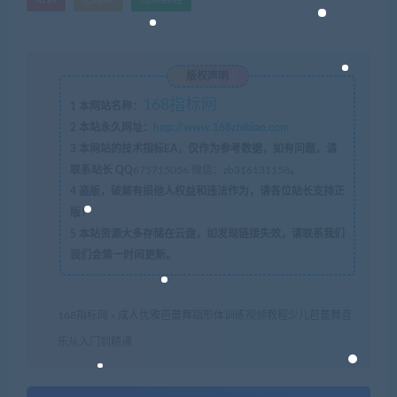
版权声明
168指标网
1
本网站名称：
2
本站永久网址：
http://www.168zhibiao.com
3
本网站的技术指标EA，仅作为参考数据，如有问题，请
联系站长 QQ
675715056 微信：zb316131158
。
4
盗版，破解有损他人权益和违法作为，请各位站长支持正
版！
5
本站资源大多存储在云盘，如发现链接失效，请联系我们
我们会第一时间更新。
168指标网
»
成人优雅芭蕾舞蹈形体训练视频教程少儿芭蕾舞音
乐从入门到精通