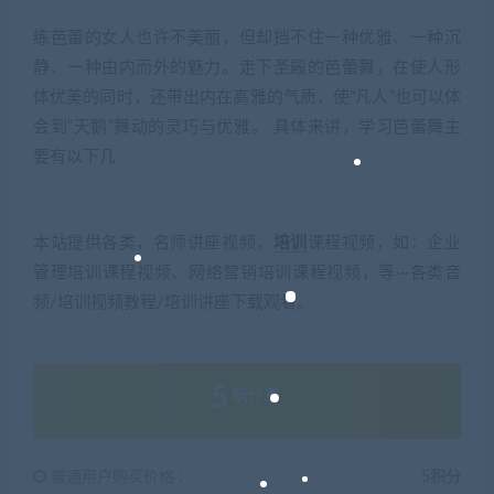
练芭蕾的女人也许不美丽，但却挡不住一种优雅、一种沉
静、一种由内而外的魅力。走下圣殿的芭蕾舞，在使人形
体优美的同时，还带出内在高雅的气质，使“凡人”也可以体
会到“天鹅”舞动的灵巧与优雅。 具体来讲，学习芭蕾舞主
要有以下几
本站提供各类，名师讲座视频，
培训
课程视频，如：企业
管理培训课程视频、网络营销培训课程视频，等···各类音
频/培训视频教程/培训讲座下载观看。
5
积分
普通用户购买价格 :
5积分