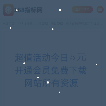
注册/登录
当前位置：
168指标网
企业管理
团队管理
成人优雅芭蕾舞蹈形体训练视频教程少儿芭蕾舞音乐从入门到精通
>
>
>