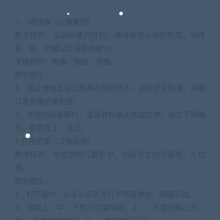
3 、球球操（儿童舞蹈）
教学目的：以训练腰为目的，通过模仿小球的形态，训练
前、旁、后腰以及背肌的能力。
关键动作：卷腰、胸腰、旁腰。
教学提示：
1、通过坐地及站立两种不同的状态，训练学生胸腰、中腰
以及旁腰的柔韧度。
2、坐地向后卷腰时，要将脊柱最大限度拉伸。站立下胸腰
时，要感觉上、往远。
4 打花巴掌（汉族风格）
教学目的：在欢快的儿歌声中，训练学生的节奏感、方位
感。
教学提示：
1、打巴掌时，以手心交叉击打并带有弹性，眼随手动。
2、体前上、中、下的方位要明确；上 —- 头部的斜上方；