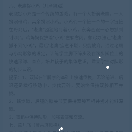
六、老鹰捉小鸡（儿童舞蹈）
老鹰捉小鸡是一个传统的游戏，有一个人扮演老鹰，一人
扮演母鸡，其余扮演小鸡。小鸡们一个接一个的一字链接
在母鸡后，“老鹰”凶猛地盯着小鸡，东奔西跑一心想抓到
“小鸡”。鸡妈妈保护着“小鸡”左躲右闪，想尽办法让”老鹰”
抓不到“小鸡”，最后“老鹰”疲惫不堪，只能放弃。通过老鹰
与小鸡形象的设定，训练学生脚下碎步及在踏步脚位上的
快速深蹲、直立，培养孩子的集体意识，建立学生对队形
的初步认识。
提示：1、双脚在半脚掌的基础上快速倒换，无论前进、后
退还是横行移动中，步伐要碎，要始终保持双膝相互并
拢。
2、踏步蹲，后腿的膝关节要保持双膝互相并拢才能够深
蹲。
3、舞蹈中保持队形，加强表演和交流。
七、燕儿飞（蒙古族风格）