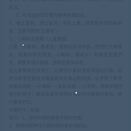
配合。
2、吐泡泡的动作要与眼神协调配合。
3、做立掌时，虎口张开，手指上翘，除拇指外的四指并
拢：注意手臂的“三道弯”；
三、小蝌蚪变青蛙（儿童舞蹈）
儿歌：小蝌蚪，像黑豆，成群结队河中游，慌慌忙忙哪里
去，我要和你交朋友，小蝌蚪，摇摇头，转眼就把尾巴
丢，我要变成小青蛙，游到田里保丰收。
在儿歌歌唱的带领下，以模仿小蝌蚪变成青蛙的过程，初
步训练学生膝部大幅度屈伸及重心的转换。让学生了解青
蛙是由蛙卵——小蝌蚪——长处后腿——小青蛙，用肢体模仿
他们的样子，最后知道学生明白青蛙吃庄稼里的害虫，我
们要保护它。
关键动作：蛙跳
提示：1、动作中保持膝部半蹲的位置。
2、膝部的屈伸与小臂的动作要协调配合。