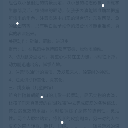
组合以小鼠偷油的情景设定，以小鼠的动态形象，训练学
生膝部灵活、快频率的颤动，使孩子表演能够准确地把握
所演出的角色，注意表演中出现的潜台词：东张西望、急
的团团转等，只有明白赋予动作的潜台词才能更准确、真
实的表演出来。
关键动作：碎踏、颤膝、进退步
提示：1、在舞蹈中保持膝部有节奏、松弛地颤动。
2、动力腿旁点地时，将重心保持在主力腿，同时往下蹲，
动力腿迅速出旁，脚掌点地。
3、注意“吃油“时的表演，及发现来人、躲藏时的神态。
4、注意讲动作美化、真实化。
三、跳皮筋（儿童舞蹈）
组合伴随着朗朗上口的儿歌一起舞动，是无实物的表演，
让孩子们天真浪漫的在“游戏舞“中去完成皮筋的各种跳法，
体会跳皮筋的乐趣。同时也锻炼了身体的协调性，灵活
性。两个人原地站立，将长长的皮筋绷直，另一对的人在
皮筋的圈内转身、跳跃、勾腿。。。。。。随着游戏的深