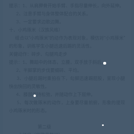
提示：1、从肩胛骨开始手臂、手指尽量伸长，向外延伸。
2、注意手臂与身体整体配合的关系。
3、一定要求边歌边舞。
十、小鸡琢米（汉族风格）
组合以“小鸡琢米”的动作为表现对象，模仿对“小鸡琢米”
的形象，训练学生小腿迅速后踢的灵活性。
关键动作：碎步、勾腿鸡走步
提示：1、舞蹈中的体态，立腰，双手放于斜后。
2、半脚掌的步伐要细碎、平均。
3、小腿后踢时重拍在下，勾脚迅速踢屁股，呈现小腿
快出快回的灵敏性。
4、膝部保持松弛，并随动作上下屈伸。
5、每次做琢米的动作，上身要尽量前俯，形象的提现
小鸡琢米时的形态。
第二级