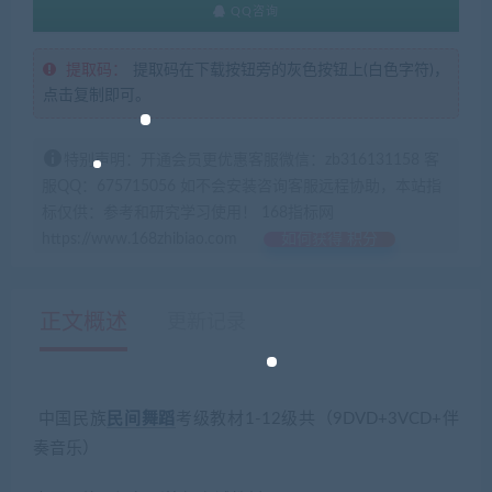
QQ咨询
提取码：
提取码在下载按钮旁的灰色按钮上(白色字符)，
点击复制即可。
特别声明：开通会员更优惠客服微信：zb316131158 客
服QQ：675715056 如不会安装咨询客服远程协助，本站指
标仅供：参考和研究学习使用！ 168指标网
https://www.168zhibiao.com
如何获得 积分
正文概述
更新记录
中国民族
民间舞蹈
考级教材1-12级共（9DVD+3VCD+伴
奏音乐）