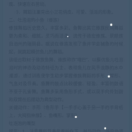
度、快速左右晃动。
3、舞蹈注重突出小兰花俏皮、可爱、活泼的形象。
二、吐泡泡的小鱼（傣族）
傣族舞蹈历史悠久，丰富多彩。鱼舞比其它傣族民间舞蹈
更为柔和、细腻，灵巧而活泼。流传于德宏傣族、景颇族
自治州的瑞丽县。据说在傣族发现了鱼并学会捕鱼的时候
起，就跳起模仿鱼儿的舞蹈。
该组合取材于傣族鱼舞，傣族称作“嘎巴“，以模仿鱼儿吐泡
泡时的神态及动态特征为主，表现鱼儿在风平浪静的水中
漫游，通过训练使学生初步掌握傣族舞蹈的手形、臂形、
气息对及节奏。鱼舞的鼓点比较缓慢、轻盈，丰富的鼓语
不亚于孔雀舞。鱼舞多采用鱼形手式，或以双手向外划圆
和双臂在后摆动为典型动作。
关键动作：手形（鱼形手【一手手心盖于另一手的手背纸
上，大拇指伸展】、鱼嘴形、掌形）
吐泡泡的嘴型
提示：1、注意舞蹈节奏是重拍在下，并与动作、呼吸协调