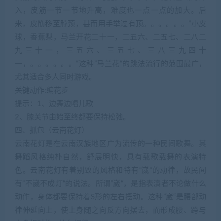
入，皮筋一节一节地升高，难度也一点一点的加大。后
来，皮筋移至脖颈，甚而用手举过有顶。。。。。。”小皮
球，香蕉梨，马兰开花二十一，二五六、二五七、二八二
九三十一，三五六、三五七、三八三九四十
一，。。。。。。“这种”马兰花“的跳法流行的范围最广，
尤其适合多人同时游戏。
关键动作:编花步
提示：1、边舞边唱儿歌
2、膝关节由始至终都要保持松弛。
四、抓包（云南花灯）
云南花灯是在云南汉族地区广为流传的一种民间歌舞。其
舞蹈风格纯朴自然，舒展明快，具有载歌载舞的表演特
色。云南花灯有着别致的风格和特有“崴“的动律，故民间
有”不崴不成灯“的说法。所谓”崴“，是指表演者不论做什么
动作，身体都要保持着S形的左右摆动。这种”崴“是腰部动
律伸延向上，使上身随之向反方向摆去，而形成腰、跨与