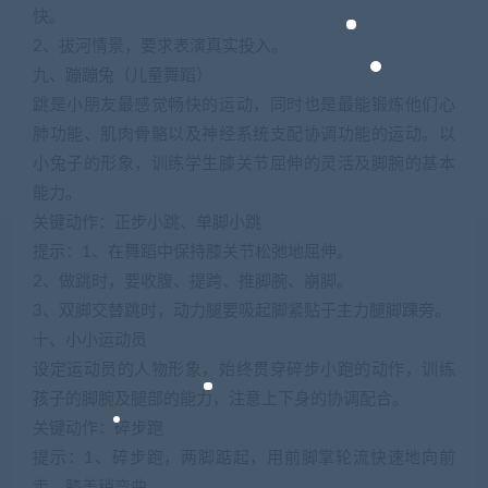
快。
2、拔河情景，要求表演真实投入。
九、蹦蹦兔（儿童舞蹈）
跳是小朋友最感觉畅快的运动，同时也是最能锻炼他们心
肺功能、肌肉骨骼以及神经系统支配协调功能的运动。以
小兔子的形象，训练学生膝关节屈伸的灵活及脚腕的基本
能力。
关键动作：正步小跳、单脚小跳
提示：1、在舞蹈中保持膝关节松弛地屈伸。
2、做跳时，要收腹、提跨、推脚腕、崩脚。
3、双脚交替跳时，动力腿要吸起脚紧贴于主力腿脚踝旁。
十、小小运动员
设定运动员的人物形象，始终贯穿碎步小跑的动作，训练
孩子的脚腕及腿部的能力，注意上下身的协调配合。
关键动作：碎步跑
提示：1、碎步跑，两脚踮起，用前脚掌轮流快速地向前
走，膝盖稍弯曲。