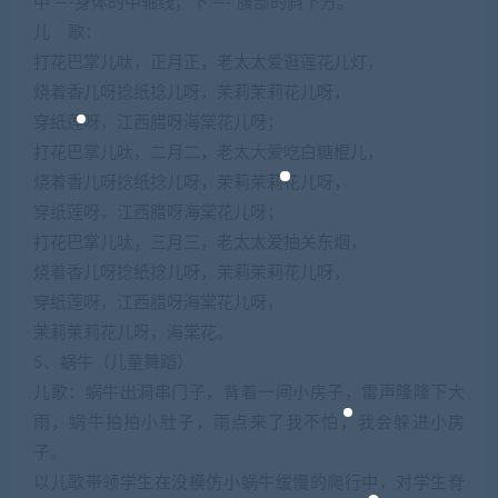
中 —-身体的中轴线；下 —- 腹部的斜下方。
儿 歌：
打花巴掌儿呔，正月正，老太太爱逛莲花儿灯，
烧着香儿呀捻纸捻儿呀，茉莉茉莉花儿呀，
穿纸莲呀，江西腊呀海棠花儿呀；
打花巴掌儿呔，二月二，老太大爱吃白糖棍儿，
烧着香儿呀捻纸捻儿呀，茉莉茉莉花儿呀，
穿纸莲呀，江西腊呀海棠花儿呀；
打花巴掌儿呔，三月三，老太太爱抽关东烟，
烧着香儿呀捻纸捻儿呀，茉莉茉莉花儿呀，
穿纸莲呀，江西腊呀海棠花儿呀，
茉莉茉莉花儿呀，海棠花。
5、蜗牛（儿童舞蹈）
儿歌：蜗牛出洞串门子，背着一间小房子，雷声隆隆下大
雨，蜗牛拍拍小肚子，雨点来了我不怕，我会躲进小房
子。
以儿歌带领学生在没模仿小蜗牛缓慢的爬行中，对学生脊