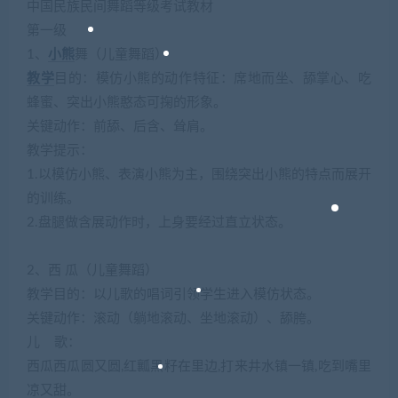
中国民族民间舞蹈等级考试教材
第一级
1、
小熊
舞（儿童舞蹈）
教学
目的：模仿小熊的动作特征：席地而坐、舔掌心、吃
蜂蜜、突出小熊憨态可掬的形象。
关键动作：前舔、后含、耸肩。
教学提示：
1.以模仿小熊、表演小熊为主，围绕突出小熊的特点而展开
的训练。
2.盘腿做含展动作时，上身要经过直立状态。
2、西 瓜（儿童舞蹈）
教学目的：以儿歌的唱词引领学生进入模仿状态。
关键动作：滚动（躺地滚动、坐地滚动）、舔胯。
儿 歌：
西瓜西瓜圆又圆,红瓤黑籽在里边,打来井水镇一镇,吃到嘴里
凉又甜。