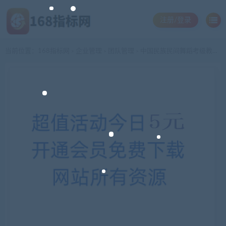
注册/登录
当前位置：
168指标网
企业管理
团队管理
中国民族民间舞蹈考级教材1-12级共（9DVD+3VCD+伴奏音乐）
>
>
>