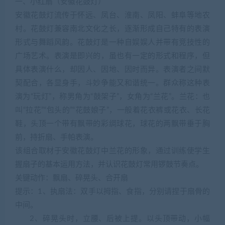
一、小红扇（安徽花鼓灯）
安徽花鼓灯流传于怀远、凤台、淮南、凤阳、蚌阜等地农
村。花鼓灯兼容南北文化之长，逐渐形成自己特有的表演
形式与舞蹈风韵。花鼓灯是一种自娱娱人并带有竞技性的
广场艺术。表演是即兴的，虽也有一定的形式和程序，但
具体表演什么，却因人、因地、因时而异。表演者之间默
契配合，各显身手，斗妙争能又和谐统一。群众称这种表
演为“玩灯”，称男角为“鼓架子”，女角为“兰花”。兰花：也
叫“拉花”“包头的”“花鼓娘子”，一般着花衣裤或花衣、长花
鞋，头顶一个带有飘带的彩绸球花，球花的两飘带垂于胸
前，持折扇、手帕表演。
该组合取材于安徽花鼓灯中兰花的形象，通过训练使学生
握扇子的基本运用方法，并认识花鼓灯常用锣鼓节奏点。
关键动作：飘扇、碎晃头、合开扇
提示：1、执扇法：双手以拇指、食指，分别请捏于扇骨的
中间。
2、碎晃头时，立腰、后被上提。以头顶带动，小幅