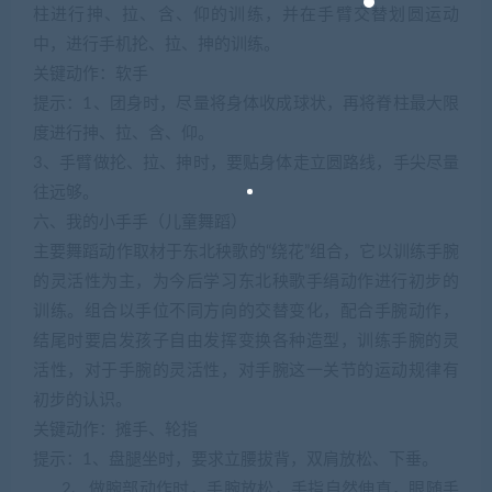
柱进行抻、拉、含、仰的训练，并在手臂交替划圆运动
中，进行手机抡、拉、抻的训练。
关键动作：软手
提示：1、团身时，尽量将身体收成球状，再将脊柱最大限
度进行抻、拉、含、仰。
3、手臂做抡、拉、抻时，要贴身体走立圆路线，手尖尽量
往远够。
六、我的小手手（儿童舞蹈）
主要舞蹈动作取材于东北秧歌的“绕花”组合，它以训练手腕
的灵活性为主，为今后学习东北秧歌手绢动作进行初步的
训练。组合以手位不同方向的交替变化，配合手腕动作，
结尾时要启发孩子自由发挥变换各种造型，训练手腕的灵
活性，对于手腕的灵活性，对手腕这一关节的运动规律有
初步的认识。
关键动作：摊手、轮指
提示：1、盘腿坐时，要求立腰拔背，双肩放松、下垂。
2、做腕部动作时，手腕放松，手指自然伸直，眼随手