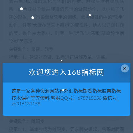
蒙古民族的舞蹈文化与他们的狩猎、游牧生活有密切联
系。组合取材于蒙古族舞蹈典型的臂部动作，以小燕子飞
翔的形象，进行柔臂及软手的训练。蒙古族舞蹈中的“软手”
动作，具有“大雁在蓝天上翱翔“的变现性，给人以辽阔壮观
的美，动作由大到小，则有一种”远飞“之感和”草原静悄悄
“的优美意境。
关键动作：柔臂、软手
提示：1、建议对柔臂、软手进行讲解及单一训练。
2、做柔臂时，双肩要有意识下沉，切忌端肩。
×
欢迎您进入168指标网
3、注意队形变化中的相互配合。
八、拔河（游戏性舞蹈）
拔河是我国具有广泛群众基础的一种民间游戏，该舞目通
这是一家各种资源网站有外汇指标期货指标股票指标
过孩子们熟悉的游戏形式，激发孩子学习舞蹈的兴趣，同
技术课程等等资料 客服QQ号：675715056 微信号
zb316131158
时训练了孩子的集体意识，懂得只有齐心协力才可以取得
胜利。
关键动作：跳踢步
提示：1、基本步伐为跳踢步，要求脚尖绷起，后踢时脆而