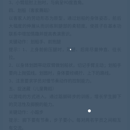
3、小臂屈肘上抬时，与肩呈90度直角。
四、划船（客家舞蹈）
以客家人的劳动形态为原型，通过划船的身体姿态，前后
大幅度的伸展从而训练到腿部的柔韧度。使孩子在基本功
联系中增加情趣并提高表演意识。
关键动作：划船手、前抱腿
提示：1、上身前俯压腿时，双腿、后背尽量伸直、往长
拉。
2、以身体划圆带动双臂做划船状，切记手臂主动；划船手
要向上抛弧线。划圆时，身体要经横拧、上下的路线。
3、注意要求学员对慢节奏动作的控制能力。
五、捉迷藏（儿童舞蹈）
以游戏的方式进入。通过踮脚碎步的训练，增长学生脚下
的灵活性及脚腕的能力。
关键动作：小踮步
提示：脚下要有节奏，步子要小。每对两名学员之间相互
有交流。