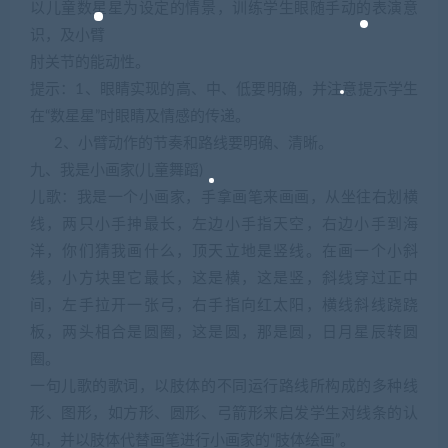
以儿童数星星为设定的情景，训练学生眼随手动的表演意
识，及小臂
肘关节的能动性。
提示：1、眼睛实现的高、中、低要明确，并注意提示学生
在“数星星”时眼睛及情感的传递。
2、小臂动作的节奏和路线要明确、清晰。
九、我是小画家(儿童舞蹈)
儿歌：我是一个小画家，手拿画笔来画画，从坐往右划横
线，两只小手抻最长，左边小手指天空，右边小手到海
洋，你们猜我画什么，顶天立地是竖线。在画一个小斜
线，小方块里它最长，这是横，这是竖，斜线穿过正中
间，左手拉开一张弓，右手指向红太阳，横线斜线跷跷
板，两头相合是圆圈，这是圆，那是圆，日月星辰转圆
圈。
一句儿歌的歌词，以肢体的不同运行路线所构成的多种线
形、图形，如方形、圆形、弓箭形来启发学生对线条的认
知，并以肢体代替画笔进行小画家的“肢体绘画”。