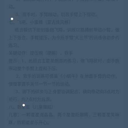
动。
3、摆手时，手臂随动，切忌手臂上下摆动。
七、飞吧、小蜜蜂（蒙古族风格）
组合模仿下密封振翅飞翔，训练以胳膊肘带动小臂，做
上下张合、手臂提压，为今后手臂“大三节”的训练做初步的
练习。
关键动作：提压腕（硬腕）、软手
提示：1、此组合主要是腕部的练习，做飞翔状时，由手腕
带动整个手臂上提和下压。
2、软手的训练可借鉴《小蜗牛》在地面手臂的动作，
慢慢掌握手关节一节一节的运动。
3、脚下的碎步与上身要协调配合，横向移动向3点时为
前行，向7点时为后退。
八、数星星（儿童舞蹈）
儿歌：一颗星星亮晶晶，两个星星眨眼睛，三颗星星笑眯
眯，四颗星星乐开心。