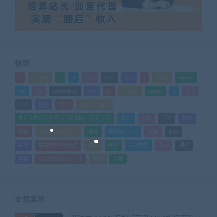
标签
a
android
c
d
doc
html
java
l
ldquo
mdash
mp
nlp
photoshop
ppt
ps
python
rdquo
s
企业
公式
团队
培训
外汇MT4指标
外汇交易入门_外汇入门基础知识_外汇入门
如何
实战
引流
指标
教程
文华财经指标公式
期货
期货指标公式
管理
素材
绩效
股票技术指标公式
营销
视频
视频教程
设计
课时
课程
通达信股票指标公式
销售
闲鱼
文章展示