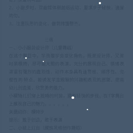
2、小跑步时，双曲臂体侧前后运动，要求步子轻快，速度
均匀。
3、注意队形的变化，做到排面整齐。
三级
一、小小服装设计师（儿童舞蹈）
在这个舞目中，学员要学会变化角色，既是设计师，又是
时装模特，尽可能大胆的表演，充分的展现自己。情绪表
演富有强烈的直观性，动作本身具有连贯性、顺序性、完
整性的 特点，能诱发学生观察的兴趣和表现的愿望，提高
幼儿创造美，欣赏美的能力。
小模特儿们穿上独特的时装，踏着轻快的步伐，在T字舞台
上展现自己的魅力。。。。。。
关键动作：模特步
提示：敢于创造，敢于表演
二、小鼠上灯台（藏族风格创作舞蹈）