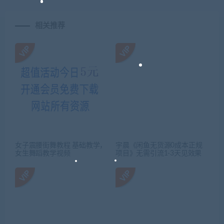
相关推荐
女子震腰街舞教程 基础教学，
宇晨《闲鱼无货源0成本正规
女生舞蹈教学视频
项目》无需引流1-3天见效果