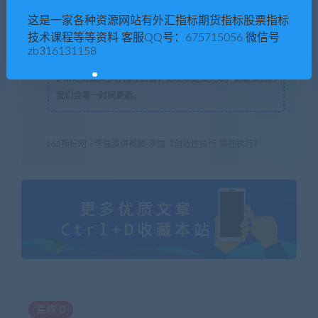
3
本网站的技术指标EA，仅作为参考数据，如有问题，请
这是一家各种资源网站有外汇指标期货指标股票指标
联系站长 QQ
675715056 微信：zb316131158
。
技术课程等等资料 客服QQ号：675715056 微信号
4
盗版，破解有损他人权益和违法作为，请各位站长支持正
zb316131158
版！
5
本站资源大多存储在云盘，如发现链接失效，请联系我们
我们会第一时间更新。
168指标网
»
李强演讲视频-李强《创造性执行-赢在执行》
喜欢
0