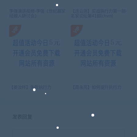
李强演讲视频-李强《世纪赢家
【连云尧】实战执行力第一部-
经理人研讨会》
名家论坛第41部(chvm)
【姜汝祥】失败执行力
【周永亮】如何提升执行力
发表回复