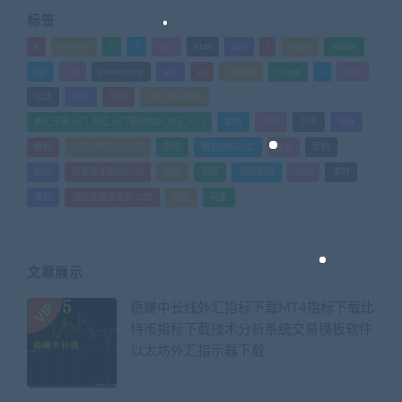
标签
a
android
c
d
doc
html
java
l
ldquo
mdash
mp
nlp
photoshop
ppt
ps
python
rdquo
s
企业
公式
团队
培训
外汇MT4指标
外汇交易入门_外汇入门基础知识_外汇入门
如何
实战
引流
指标
教程
文华财经指标公式
期货
期货指标公式
管理
素材
绩效
股票技术指标公式
营销
视频
视频教程
设计
课时
课程
通达信股票指标公式
销售
闲鱼
文章展示
稳赚中长线外汇指标下载MT4指标下载比
特币指标下载技术分析系统交易模板软件
以太坊外汇指示器下载