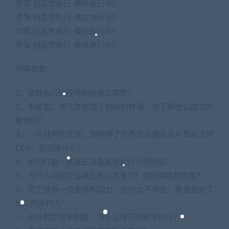
李强 创造性执行-赢在执行 02
李强 创造性执行-赢在执行 03
李强 创造性执行-赢在执行 04
李强 创造性执行-赢在执行 05
内容摘要：
1、高效执行的规律和秘诀在哪里？
2、李彦宏、郭凡生创造了创业的神话，你了解他们成功的
秘密吗？
3、一所纯粹的军校，却培养了世界五百强企业半数以上的
CEO，原因是什么？
4、如何打造一支真正具备高效执行力的团队？
5、为什么中国企业缺乏核心竞争力？原因到底在哪里？
6、员工没有一点激情和动力，执行力不到位，是谁偷走了
员工的执行力？
7、企业制定很多制度，为什么得不到有效执行？