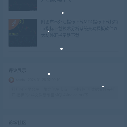
附图布林外汇指标下载MT4指标下载比特
币指标下载技术分析系统交易模板软件以
太坊外汇指示器下载
评论展示
admin
2026-01-28 02:00:10
打开MT4平台左上角文件左击点一下找到打开数据文件夹打
开 指标的ex4文件复制至MQL4\indicators下 t
论坛社区