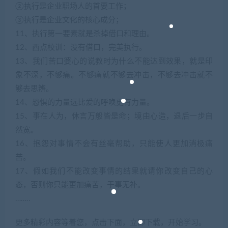
②执行是企业职场人的首要工作；
③执行是企业文化的核心成分；
11、执行第一要素就是杀掉借口和理由。
12、西点校训：没有借口，完美执行。
13、我们苦口婆心的说教时为什么不能达到效果，就是印
象不深，不够痛。不够痛就不够去冲击，不够去冲击就不
够去思辨。
14、恐惧的力量远比爱的呼唤更有力量。
15、事在人为，休言万般皆是命；境由心造，退后一步自
然宽。
16、抱怨对事情不会有丝毫帮助，只能使人更加消极痛
苦。
17、假如我们不能改变事情的结果就请你改变自己的心
态，否则你只能更加痛苦，于事无补。
……..
更多精彩内容等着您，点击下面，立即下载，开始学习。