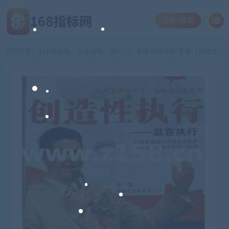
注册/登录
当前位置：
168指标网
企业管理
执行力
李强演讲视频-李强《创造性执行-赢在执行》
>
>
>