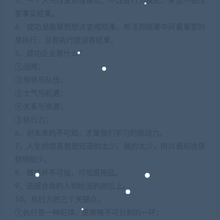
3、一个人只改变思维模式，不改变行为模式，永远不会改
变事实结果。
4、成功是能够把想法变成结果，想法到结果中间最重要的
是执行，没有执行就没有结果。
5、成功企业靠什么？
①战略；
②领导与队伍；
③士气与机遇；
④关系与资源；
⑤执行力；
6、对未来的不可知，才是我们学习的原动力。
7、人生的悲哀就是知道的太少，做的太少，所以最后收获
就特别少。
8、做错并不可怕，可怕是拖延。
9、选拔合适的人到恰当的岗位上。
10、执行力的三个关键点；
①执行是一种纪律，是策略不可分割的一环；