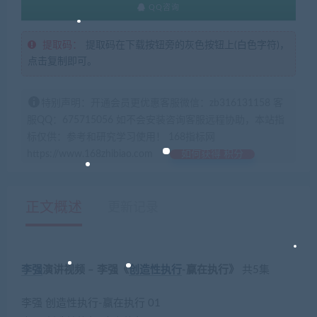
QQ咨询
提取码：
提取码在下载按钮旁的灰色按钮上(白色字符)，
点击复制即可。
特别声明：开通会员更优惠客服微信：zb316131158 客
服QQ：675715056 如不会安装咨询客服远程协助，本站指
标仅供：参考和研究学习使用！ 168指标网
https://www.168zhibiao.com
如何获得 积分
正文概述
更新记录
李强
演讲视频 – 李强《
创造性
执行
-赢在执行》
共5集
李强 创造性执行-赢在执行 01