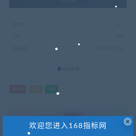
支付下载
有效期
永久
已售
905
最近更新
2022年06月27日
QQ咨询
创造性
执行
李强
版权声明
×
欢迎您进入168指标网
168指标网
1
本网站名称：
2
本站永久网址：
http://www.168zhibiao.com