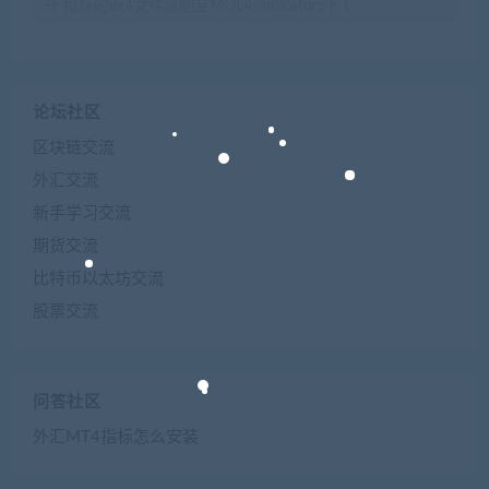
开 指标的ex4文件复制至MQL4\indicators下 t
论坛社区
区块链交流
外汇交流
新手学习交流
期货交流
比特币以太坊交流
股票交流
问答社区
外汇MT4指标怎么安装