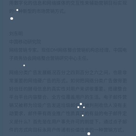
用数字化的信息和网络媒体的交互性来辅助营销目标实现
的一种新型的市场营销方式。
刘东明
中国移动研究院
网络营销专家。现任DM网络整合营销机构总经理、中国电
子商务协会网络整合营销研究中心主任。
网络分类广告发展概况百分之四到百分之六之间，也是非
常重要的网络硬广告的形式。如何把网络分类广告做得更
好信任的酵母信息的真实性对用户来讲很重要。搭建整合
平台平台内容整合、全方位覆盖用户的生活。电子邮件营
销又被称为垃圾广告发送垃圾邮件要被判刑收信人没有主
动要求，邮件带有商业推广性质真正的有益的电子邮件定
义是什么？首先是在用户事先许可的前提下，通过点子邮
件的方式向目标永用户传递有价值信息的一种营销方式。