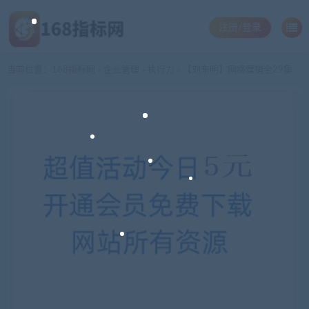
注册/登录
当前位置：
168指标网
企业管理
执行力
【刘东明】网络营销全29集
>
>
>