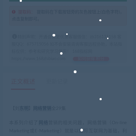
提取码：
提取码在下载按钮旁的灰色按钮上(白色字符)，
点击复制即可。
特别声明：开通会员更优惠客服微信：zb316131158 客
服QQ：675715056 如不会安装咨询客服远程协助，本站指
标仅供：参考和研究学习使用！ 168指标网
https://www.168zhibiao.com
如何获得 积分
正文概述
更新记录
【刘
东明
】
网络营销
全29集
本系列介绍了
网络
营销的相关问题，网络营销（On-line
Marketing或E-Marketing）就是以国际互联网为基础，利