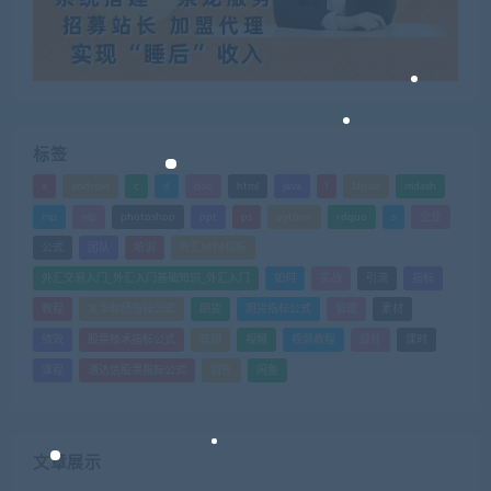
标签
a
android
c
d
doc
html
java
l
ldquo
mdash
mp
nlp
photoshop
ppt
ps
python
rdquo
s
企业
公式
团队
培训
外汇MT4指标
外汇交易入门_外汇入门基础知识_外汇入门
如何
实战
引流
指标
教程
文华财经指标公式
期货
期货指标公式
管理
素材
绩效
股票技术指标公式
营销
视频
视频教程
设计
课时
课程
通达信股票指标公式
销售
闲鱼
文章展示