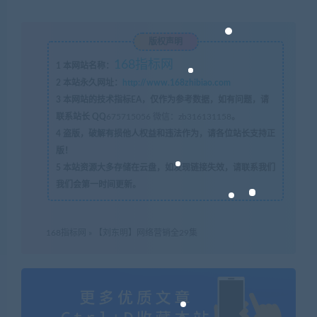
版权声明
168指标网
1
本网站名称：
2
本站永久网址：
http://www.168zhibiao.com
3
本网站的技术指标EA，仅作为参考数据，如有问题，请
联系站长 QQ
675715056 微信：zb316131158
。
4
盗版，破解有损他人权益和违法作为，请各位站长支持正
版！
5
本站资源大多存储在云盘，如发现链接失效，请联系我们
我们会第一时间更新。
168指标网
»
【刘东明】网络营销全29集