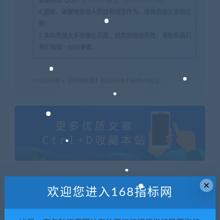
联系站长 QQ
675715056 微信：zb316131158
。
4
盗版，破解有损他人权益和违法作为，请各位站长支持正
版！
5
本站资源大多存储在云盘，如发现链接失效，请联系我们
我们会第一时间更新。
168指标网
»
【陌拜销售】如何陌拜才能绝对成交
×
欢迎您进入168指标网
喜欢
0