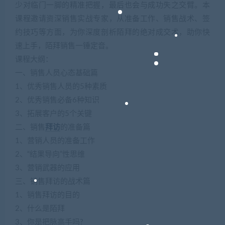
少对临门一脚的精准把握，最后也会与成功失之交臂。本
课程邀请资深销售实战专家，从准备工作、销售战术、签
约技巧等方面，为你深度剖析陌拜的绝对成交术，助你快
速上手，陌拜销售一锤定音。
课程大纲：
一、销售人员心态基础篇
1、优秀销售人员的5种素质
2、优秀销售必备6种知识
3、拓展客户的5个关键
二、销售
拜访
的准备篇
1、营销人员的准备工作
2、“结果导向”性思维
3、营销武器的应用
三、销售拜访的战术篇
1、销售拜访的目的
2、什么是陌拜
3、你是把脉高手吗?