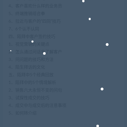
4、客户喜欢什么样的业务员
5、终端推销组合拳
6、拉近与客户的“四同”技巧
7、6个认不认同
四、陌拜中客户签约技巧
1、视觉营销的关键点
2、怎么通过问话来了解客户
3、问问题的技巧和方法
4、陌生拜访的文化
五、陌拜中5个经典回放
1、陌拜中的5个情境解析
2、销售六大永恒不变的问句
3、试探性成交的技巧
4、成交中与成交后的注意事项
5、如何转介绍