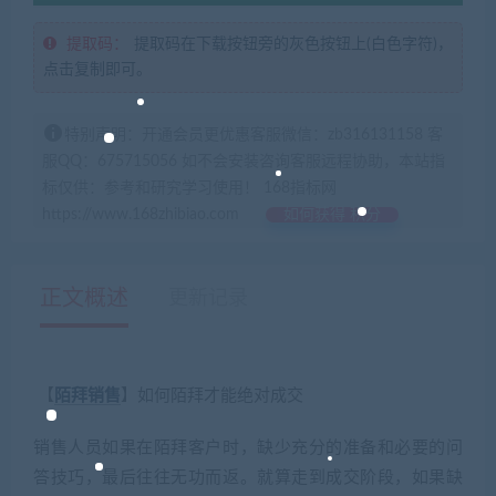
提取码：
提取码在下载按钮旁的灰色按钮上(白色字符)，
点击复制即可。
特别声明：开通会员更优惠客服微信：zb316131158 客
服QQ：675715056 如不会安装咨询客服远程协助，本站指
标仅供：参考和研究学习使用！ 168指标网
https://www.168zhibiao.com
如何获得 积分
正文概述
更新记录
【
陌拜
销售
】如何陌拜才能绝对成交
销售人员如果在陌拜客户时，缺少充分的准备和必要的问
答技巧，最后往往无功而返。就算走到成交阶段，如果缺