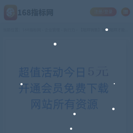
注册/登录
当前位置：
168指标网
企业管理
执行力
【陌拜销售】如何陌拜才能绝对成交
>
>
>