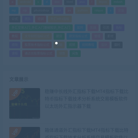
a
android
c
d
doc
html
java
l
ldquo
mdash
mp
nlp
photoshop
ppt
ps
python
rdquo
s
企业
公式
团队
培训
外汇MT4指标
外汇交易入门_外汇入门基础知识_外汇入门
如何
实战
引流
指标
教程
文华财经指标公式
期货
期货指标公式
管理
素材
绩效
股票技术指标公式
营销
视频
视频教程
设计
课时
课程
通达信股票指标公式
销售
闲鱼
文章展示
稳赚中长线外汇指标下载MT4指标下载比
特币指标下载技术分析系统交易模板软件
以太坊外汇指示器下载
箱体通道外汇指标下载MT4指标下载比特
币指标下载技术分析系统交易模板软件以