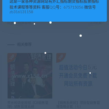
这是一家各种资源网站有外汇指标期货指标股票指标
技术课程等等资料 客服QQ号：675715056 微信号
上一篇
下一篇
zb316131158
【数据分析】珠宝店铺怎么做
【粉丝裂变】裂变增长实验室
数据化销售管理
2.0全套
相关推荐
贾长松讲座视频《C8销售管
【销售系统班】项目型销售管
理》销售管理系统
理策略全套（七）