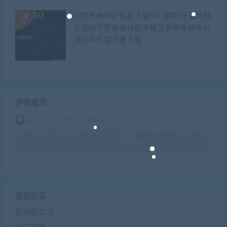
附图布林外汇指标下载MT4指标下载比特
币指标下载技术分析系统交易模板软件以
太坊外汇指示器下载
评论展示
admin
2026-01-28 02:00:10
打开MT4平台左上角文件左击点一下找到打开数据文件夹打
开 指标的ex4文件复制至MQL4\indicators下 t
论坛社区
区块链交流