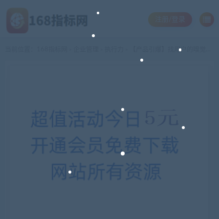
注册/登录
当前位置：
168指标网
企业管理
执行力
【产品引爆】找用户的嗅觉要像猎人找猎物
>
>
>