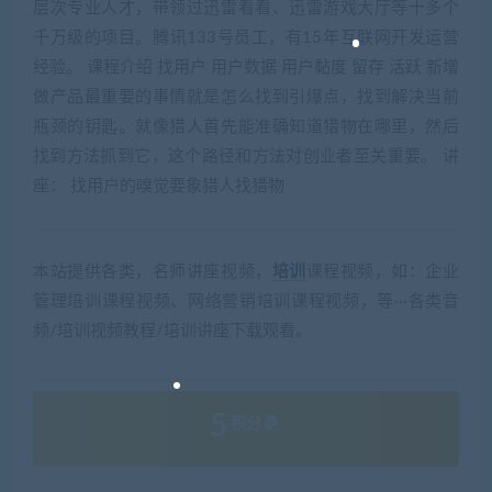
层次专业人才，带领过迅雷看看、迅雷游戏大厅等十多个
千万级的项目。腾讯133号员工，有15年互联网开发运营
经验。 课程介绍 找用户 用户数据 用户黏度 留存 活跃 新增
做产品最重要的事情就是怎么找到引爆点，找到解决当前
瓶颈的钥匙。就像猎人首先能准确知道猎物在哪里，然后
找到方法抓到它，这个路径和方法对创业者至关重要。 讲
座： 找用户的嗅觉要象猎人找猎物
本站提供各类，名师讲座视频，
培训
课程视频，如：企业
管理培训课程视频、网络营销培训课程视频，等···各类音
频/培训视频教程/培训讲座下载观看。
5
积分