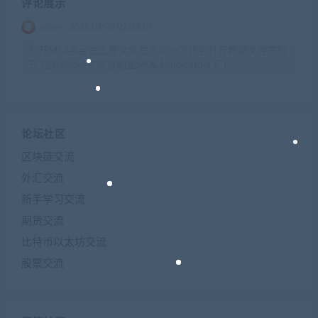
评论展示
admin
2026-01-28 02:00:10
打开MT4平台左上角文件左击点一下找到打开数据文件夹打
开 指标的ex4文件复制至MQL4\indicators下 t
论坛社区
区块链交流
外汇交流
新手学习交流
期货交流
比特币以太坊交流
股票交流