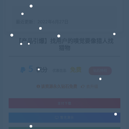
最近更新：2022年6月27日
【产品引爆】找用户的嗅觉要像猎人找
猎物
5
积分
免费
优惠信息:
钻石特权
该资源永久钻石免费
去升级
支付下载
暂无演示