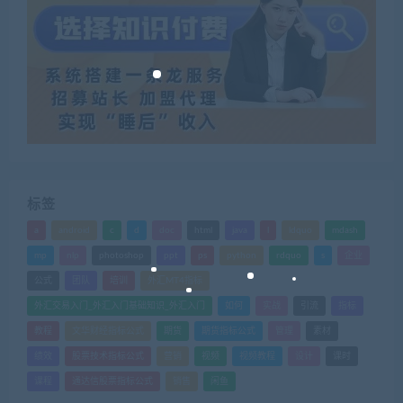
标签
a
android
c
d
doc
html
java
l
ldquo
mdash
mp
nlp
photoshop
ppt
ps
python
rdquo
s
企业
公式
团队
培训
外汇MT4指标
外汇交易入门_外汇入门基础知识_外汇入门
如何
实战
引流
指标
教程
文华财经指标公式
期货
期货指标公式
管理
素材
绩效
股票技术指标公式
营销
视频
视频教程
设计
课时
课程
通达信股票指标公式
销售
闲鱼