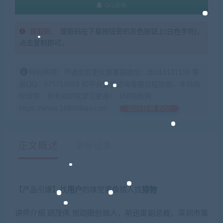
QQ咨询
提取码：
提取码在下载按钮旁的灰色按钮上(白色字符)，
点击复制即可。
特别声明：开通会员更优惠客服微信：zb316131158 客
服QQ：675715056 如不会安装咨询客服远程协助，本站指
标仅供：参考和研究学习使用！ 168指标网
https://www.168zhibiao.com
如何获得 积分
正文概述
更新记录
【产品引爆】找
用户
的嗅觉要像猎人找
猎物
讲师介绍 胡茂伟 悦动圈创始人，前迅雷副总裁，深圳市高