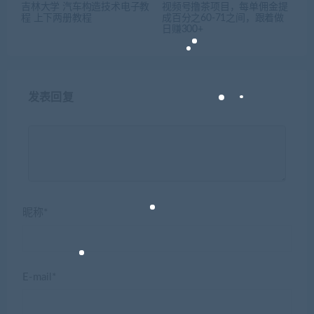
吉林大学 汽车构造技术电子教
视频号撸茶项目，每单佣金提
程 上下两册教程
成百分之60-71之间，跟着做
日赚300+
发表回复
昵称*
E-mail*