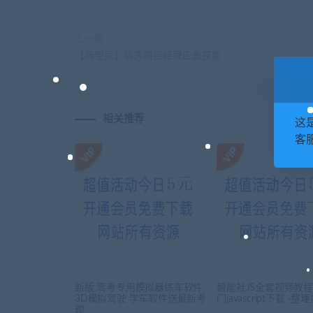
上一篇
【杨望远】优秀项目经理应备技能
相关推荐
这
客服
新版 驾考专用模拟器练车软件
智能社JS全套视频教程
3D模拟驾驶 学车软件送最新考
门javascript下载 -整
题