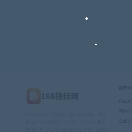
推荐学
精品资
网络创
168指标网专注制作精品技术指标模板、外汇
企业管
指标MT4技术指标、外汇EA、文华财经期货
指标公式、通达信股票指标公式下载，坚持为