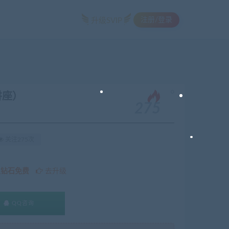
注册/登录
升级SVIP
。
讲座）
275
关注275次
久钻石免费
去升级
QQ咨询