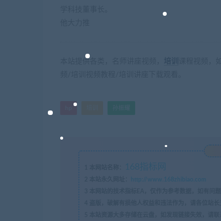
学科技董事长。
他大力推
本站提供各类，名师讲座视频，
培训
课程视频，如
频/培训视频教程/培训讲座下载观看。
hp
培训
孙振耀
168指标网
1
本网站名称：
2
本站永久网址：
http://www.168zhibiao.com
3
本网站的技术指标EA，仅作为参考数据，如有问题
4
盗版，破解有损他人权益和违法作为，请各位站长
5
本站资源大多存储在云盘，如发现链接失效，请联