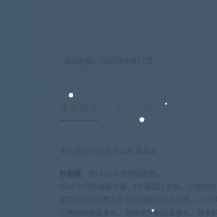
最近更新：2022年6月27日
正文概述
更新记录
致行教学科技有限公司 董事长
孙振耀
，前HP公司全球副总裁。
任HP公司全球副总裁、HP我国区总裁，全部担
我国区公司计算及专业效劳集团的总经理。2007
任扬智科技董事长、海辉软件集团董事长、联发科