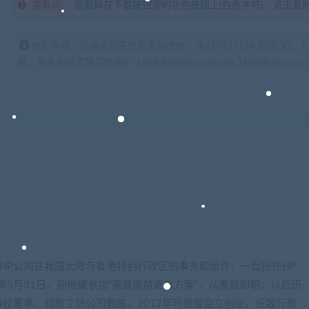
提取码：
提取码在下载按钮旁的灰色按钮上(白色字符)，点击复
特别声明：开通会员更优惠客服微信：zb316131158 客服QQ：
供：参考和研究学习使用！ 168指标网https://www.168zhibiao.com
任HP公司在我国大陆与香港特别行政区的事务和运作，一起担任HP
年5月31日，孙振耀参加“惠普提前退休方案”，从惠普卸职。以后历
技董事、领教工坊公司教练，2012年孙振耀自立创业，任致行教