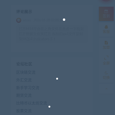
评论展示
签到
admin
2026-01-28 02:00:10
打开MT4平台左上角文件左击点一下找到
客服
打开数据文件夹打开 指标的ex4文件复制
至MQL4\indicators下 t
加盟
全屏
论坛社区
区块链交流
切换
外汇交流
新手学习交流
期货交流
比特币以太坊交流
股票交流