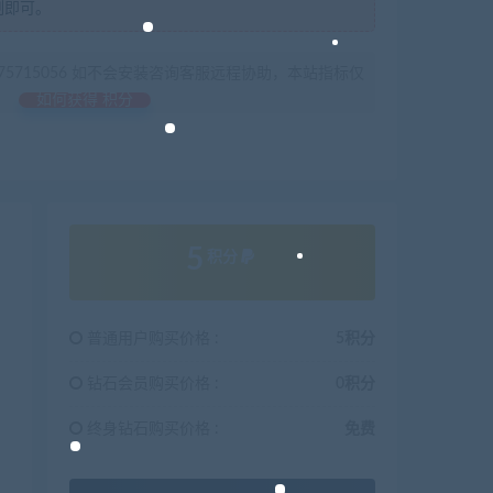
制即可。
675715056 如不会安装咨询客服远程协助，本站指标仅
如何获得 积分
5
积分
普通用户购买价格 :
5积分
钻石会员购买价格 :
0积分
终身钻石购买价格 :
免费