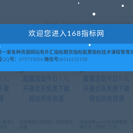
下一
【刘文智】成功的产品经理如何培养自我的管理能
欢迎您进入168指标网
是一家各种资源网站有外汇指标期货指标股票指标技术课程等等
QQ号：675715056 微信号zb316131158
+高清入
视频神速分割软件，视频营销
网络销售pua交友视频教程，
理提供
必备
赚百元（附推广工具）