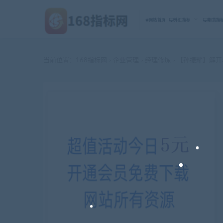
网站首页
外汇指标
期货指
当前位置：
168指标网
企业管理
经理修炼
【孙振耀】解开
>
>
>