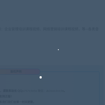
：企业管理培训课程视频、网络营销培训课程视频，等···各类音
版权声明
，请联系站长 QQ
675715056 微信：zb316131158
。
支持正版！
系我们我们会第一时间更新。