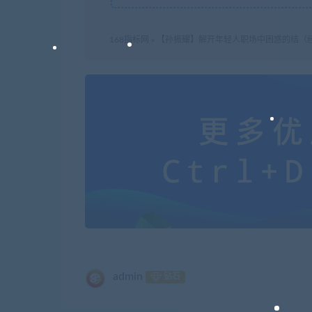
168指标网
»
【孙振耀】解开年轻人职场中困惑的结（
admin
钻石