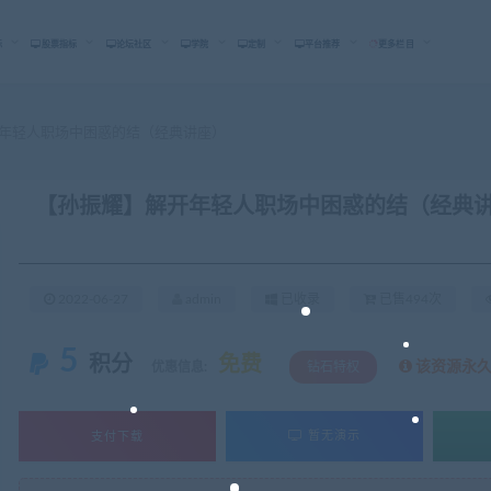
标
股票指标
论坛社区
学院
定制
平台推荐
更多栏目
年轻人职场中困惑的结（经典讲座）
【孙振耀】解开年轻人职场中困惑的结（经典
2022-06-27
admin
已收录
已售494次
5
积分
免费
该资源永
优惠信息:
钻石特权
支付下载
暂无演示