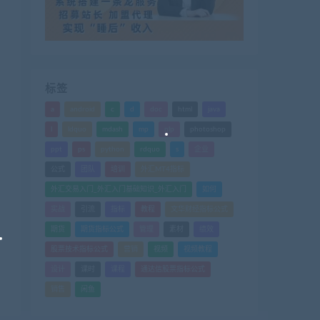
标签
a
android
c
d
doc
html
java
l
ldquo
mdash
mp
nlp
photoshop
ppt
ps
python
rdquo
s
企业
公式
团队
培训
外汇MT4指标
外汇交易入门_外汇入门基础知识_外汇入门
如何
实战
引流
指标
教程
文华财经指标公式
期货
期货指标公式
管理
素材
绩效
股票技术指标公式
营销
视频
视频教程
设计
课时
课程
通达信股票指标公式
销售
闲鱼