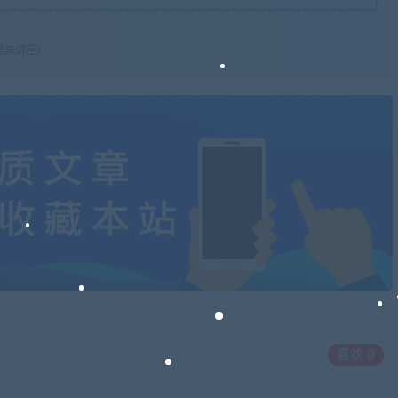
经典讲座）
喜欢
0