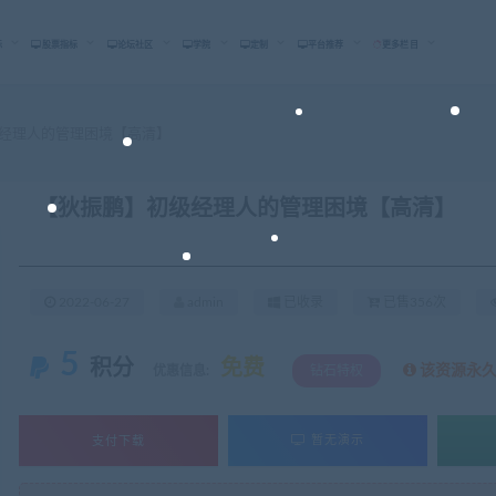
标
股票指标
论坛社区
学院
定制
平台推荐
更多栏目
经理人的管理困境【高清】
【狄振鹏】初级经理人的管理困境【高清】
2022-06-27
admin
已收录
已售356次
5
积分
免费
该资源永
优惠信息:
钻石特权
支付下载
暂无演示