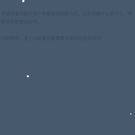
，并结合室内教学和户外体验式训练方式，让学员缺什么补什么，学
业和学员的普遍好评。
极大的热情，全力以赴推动管理者及其组织走向成功！