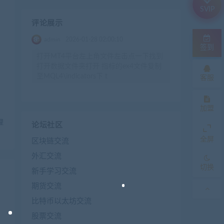
SVIP
评论展示
admin
2026-01-28 02:00:10
签到
打开MT4平台左上角文件左击点一下找到
打开数据文件夹打开 指标的ex4文件复制
至MQL4\indicators下 t
客服
加盟
理
论坛社区
全屏
区块链交流
外汇交流
切换
新手学习交流
期货交流
比特币以太坊交流
股票交流