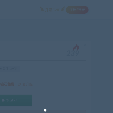
注册/登录
升级SVIP
。
239
关注239次
久钻石免费
去升级
QQ咨询