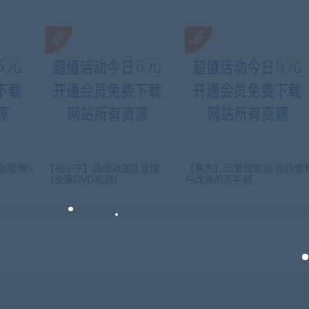
新管理(x
【祝小宁】高绩效团队管理
【黄杰】5S管理实战-现场管
（全集DVD视频）
与改善的杀手锏