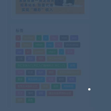
标签
a
android
c
d
doc
html
java
l
ldquo
mdash
mp
nlp
photoshop
ppt
ps
python
rdquo
s
企业
公式
团队
培训
外汇MT4指标
外汇交易入门_外汇入门基础知识_外汇入门
如何
实战
引流
指标
教程
文华财经指标公式
期货
期货指标公式
管理
素材
绩效
股票技术指标公式
营销
视频
视频教程
设计
课时
课程
通达信股票指标公式
销售
闲鱼