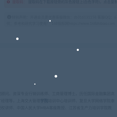
提取码：
提取码在下载按钮旁的灰色按钮上(白色字符)，点击复
特别声明：开通会员更优惠客服微信：zb316131158 客服QQ：
供：参考和研究学习使用！ 168指标网https://www.168zhibiao.com
理顾问、资深专业行销训练师、工商管理博士。历任国际金融集团高
广经理等，上海交大管理
学院
培训中心培训师、复旦大学网络学院泰
权讲师、中国人民大学MBA客座教授、江苏省生产力培训学院教