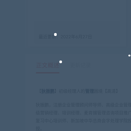
最近更新：2022年6月27日
正文概述
更新记录
【
狄振鹏
】初级经理人的
管理
困境【高清】
狄振鹏，注册企业管理顾问师导师、高级企业管
级营销经理、培训经理、麦肯锡管理咨询项目推
复习中心培训师、新加坡中华总商会字处理学院授
授。