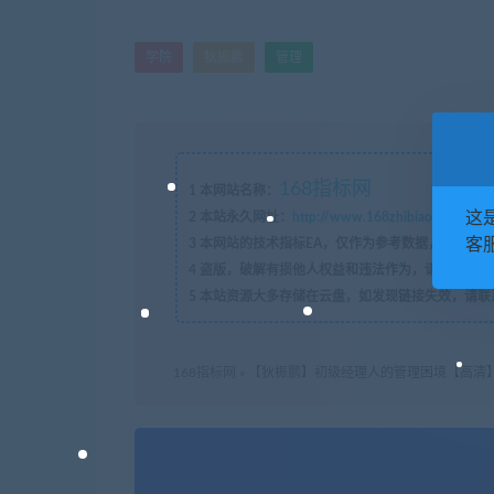
学院
狄振鹏
管理
168指标网
1
本网站名称：
这
2
本站永久网址：
http://www.168zhibiao.com
客服
3
本网站的技术指标EA，仅作为参考数据，如有问题
4
盗版，破解有损他人权益和违法作为，请各位站长
5
本站资源大多存储在云盘，如发现链接失效，请联
168指标网
»
【狄振鹏】初级经理人的管理困境【高清