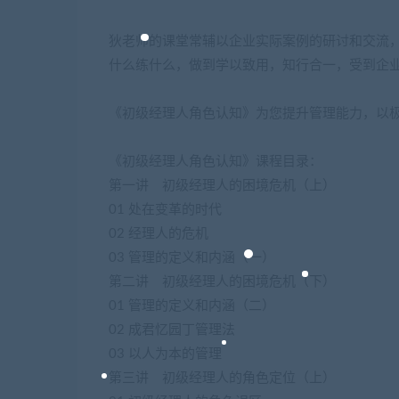
狄老师的课堂常辅以企业实际案例的研讨和交流
什么练什么，做到学以致用，知行合一，受到企
《初级经理人角色认知》为您提升管理能力，以
《初级经理人角色认知》课程目录：
第一讲 初级经理人的困境危机（上）
01 处在变革的时代
02 经理人的危机
03 管理的定义和内涵（一）
第二讲 初级经理人的困境危机（下）
01 管理的定义和内涵（二）
02 成君忆园丁管理法
03 以人为本的管理
第三讲 初级经理人的角色定位（上）