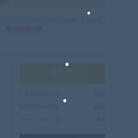
制即可。
675715056 如不会安装咨询客服远程协助，本站指标仅
如何获得 积分
5
积分
普通用户购买价格 :
5积分
钻石会员购买价格 :
0积分
终身钻石购买价格 :
免费