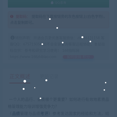
QQ咨询
提取码：
提取码在下载按钮旁的灰色按钮上(白色字符)，
点击复制即可。
特别声明：开通会员更优惠客服微信：zb316131158 客
服QQ：675715056 如不会安装咨询客服远程协助，本站指
标仅供：参考和研究学习使用！ 168指标网
https://www.168zhibiao.com
如何获得 积分
正文概述
更新记录
一个人的品行、业绩哪个更重要？如何进行有效地素质品
格管理能力培训增强竞争力？
《
品绩
管理与品绩
考评
》参考发达国家的经验和方法，结