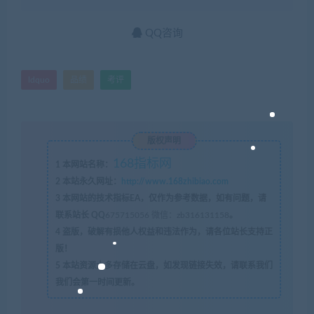
QQ咨询
ldquo
品绩
考评
版权声明
168指标网
1
本网站名称：
2
本站永久网址：
http://www.168zhibiao.com
3
本网站的技术指标EA，仅作为参考数据，如有问题，请
联系站长 QQ
675715056 微信：zb316131158
。
4
盗版，破解有损他人权益和违法作为，请各位站长支持正
版！
5
本站资源大多存储在云盘，如发现链接失效，请联系我们
我们会第一时间更新。