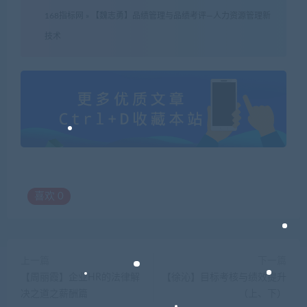
168指标网
»
【魏志勇】品绩管理与品绩考评—人力资源管理新
技术
喜欢
0
上一篇
下一篇
【周丽霞】企业HR的法律解
【徐沁】目标考核与绩效提升
决之道之薪酬篇
（上、下）