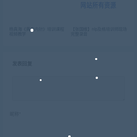
杨真海《黄帝内针》培训课程
【张国维】nlp及格培训师现场
视频教学
完整录音
发表回复
昵称*