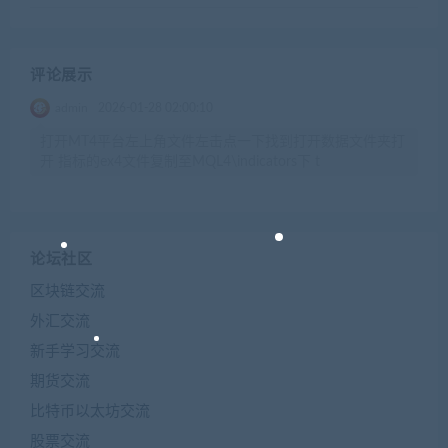
评论展示
admin
2026-01-28 02:00:10
打开MT4平台左上角文件左击点一下找到打开数据文件夹打
开 指标的ex4文件复制至MQL4\indicators下 t
论坛社区
区块链交流
外汇交流
新手学习交流
期货交流
比特币以太坊交流
股票交流