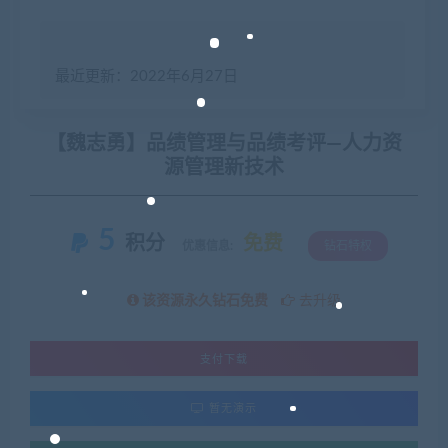
最近更新：2022年6月27日
【魏志勇】品绩管理与品绩考评—人力资
源管理新技术
5
积分
免费
优惠信息:
钻石特权
该资源永久钻石免费
去升级
支付下载
暂无演示