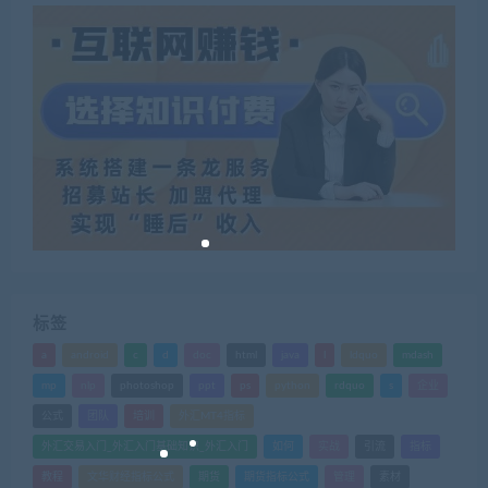
标签
a
android
c
d
doc
html
java
l
ldquo
mdash
mp
nlp
photoshop
ppt
ps
python
rdquo
s
企业
公式
团队
培训
外汇MT4指标
外汇交易入门_外汇入门基础知识_外汇入门
如何
实战
引流
指标
教程
文华财经指标公式
期货
期货指标公式
管理
素材