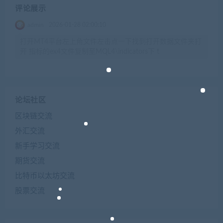
评论展示
admin
2026-01-28 02:00:10
打开MT4平台左上角文件左击点一下找到打开数据文件夹打
开 指标的ex4文件复制至MQL4\indicators下 t
论坛社区
区块链交流
外汇交流
新手学习交流
期货交流
比特币以太坊交流
股票交流