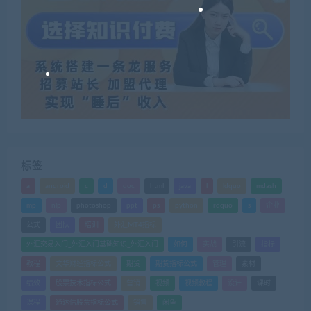
标签
a
android
c
d
doc
html
java
l
ldquo
mdash
mp
nlp
photoshop
ppt
ps
python
rdquo
s
企业
公式
团队
培训
外汇MT4指标
外汇交易入门_外汇入门基础知识_外汇入门
如何
实战
引流
指标
教程
文华财经指标公式
期货
期货指标公式
管理
素材
绩效
股票技术指标公式
营销
视频
视频教程
设计
课时
课程
通达信股票指标公式
销售
闲鱼