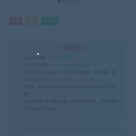
QQ咨询
制胜
绩效
贾长松
版权声明
168指标网
1
本网站名称：
2
本站永久网址：
http://www.168zhibiao.com
3
本网站的技术指标EA，仅作为参考数据，如有问题，请
联系站长 QQ
675715056 微信：zb316131158
。
4
盗版，破解有损他人权益和违法作为，请各位站长支持正
版！
5
本站资源大多存储在云盘，如发现链接失效，请联系我们
我们会第一时间更新。
168指标网
»
贾长松讲座视频《绩效制胜》绩效管理培训视频