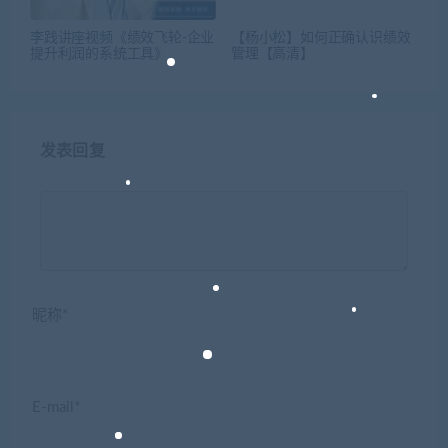
李践讲座视频《绩效飞轮-企业
【杨小松】如何正确认识绩效
提升利润的系统工具》
管理【高清】
发表回复
昵称*
E-mail*