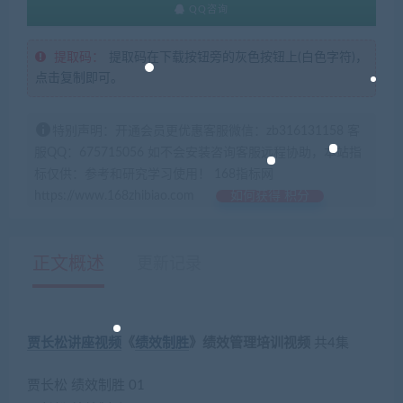
QQ咨询
提取码：
提取码在下载按钮旁的灰色按钮上(白色字符)，
点击复制即可。
特别声明：开通会员更优惠客服微信：zb316131158 客
服QQ：675715056 如不会安装咨询客服远程协助，本站指
标仅供：参考和研究学习使用！ 168指标网
https://www.168zhibiao.com
如何获得 积分
正文概述
更新记录
贾长松
讲座视频
《
绩效
制胜
》绩效管理培训视频
共4集
贾长松 绩效制胜 01