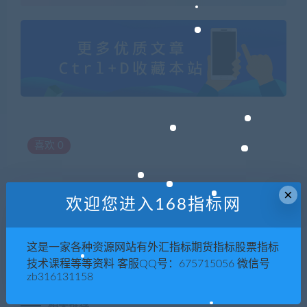
喜欢
0
×
欢迎您进入168指标网
上一篇
下一篇
【贾长松】关键人才薪酬之事
【白崇贤】考核部属的前提：
业部薪酬
识人【高清】
这是一家各种资源网站有外汇指标期货指标股票指标
技术课程等等资料 客服QQ号：675715056 微信号
zb316131158
相关推荐