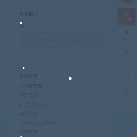
评论展示
签到
admin
2026-01-28 02:00:10
打开MT4平台左上角文件左击点一下找到
客服
打开数据文件夹打开 指标的ex4文件复制
至MQL4\indicators下 t
加盟
全屏
论坛社区
区块链交流
切换
外汇交流
新手学习交流
期货交流
比特币以太坊交流
股票交流