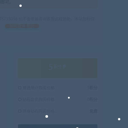
制即可。
675715056 如不会安装咨询客服远程协助，本站指标仅
如何获得 积分
5
积分
普通用户购买价格 :
5积分
钻石会员购买价格 :
0积分
终身钻石购买价格 :
免费