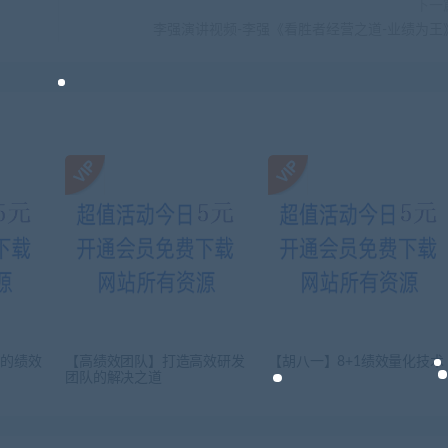
下一
李强演讲视频-李强《看胜者经营之道-业绩为王
门的绩效
【高绩效团队】打造高效研发
【胡八一】8+1绩效量化技术
团队的解决之道