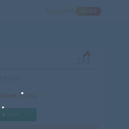
注册/登录
升级SVIP
。
253
关注253次
久钻石免费
去升级
QQ咨询