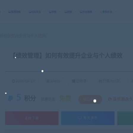
标
股票指标
论坛社区
学院
定制
平台推荐
更多栏目
何有效提升企业与个人绩效
【绩效管理】如何有效提升企业与个人绩效
2022-06-27
admin
已收录
已售701次
5
积分
免费
该资源永
优惠信息:
钻石特权
支付下载
暂无演示