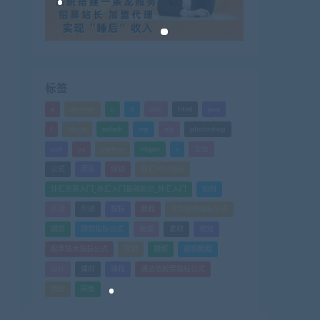
标签
a
android
c
d
doc
html
java
l
ldquo
mdash
mp
nlp
photoshop
ppt
ps
python
rdquo
s
企业
公式
团队
培训
外汇MT4指标
外汇交易入门_外汇入门基础知识_外汇入门
如何
实战
引流
指标
教程
文华财经指标公式
期货
期货指标公式
管理
素材
绩效
股票技术指标公式
营销
视频
视频教程
设计
课时
课程
通达信股票指标公式
销售
闲鱼