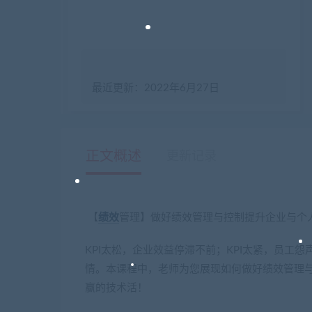
最近更新：2022年6月27日
正文概述
更新记录
【
绩效
管理】做好绩效管理与控制提升企业与个
KPI太松，企业效益停滞不前；KPI太紧，员工
情。本课程中，老师为您展现如何做好绩效管理
赢的技术活！