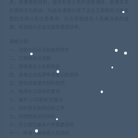
多，需要哪些资料，很多财务人员并没有通晓，甚者多次
办理却无功而返。为此本课程分享了企业工商税务注册变
更的流程以及注意事项，切实帮助财务人员解决相应疑
惑，有效提升企业注册变更成功率。
课程大纲：
一、注册公司必须具备的条件
二、工商局办证流程
三、预核准企业名称规定
四、其他企业名称申请登记的原则
五、预先核准提交材料规范
六、租用办公场所的要求
七、编写“公司章程”的要点
八、办好营业执照后的工作
九、办理税务证的资料
十、开立银行基本户所需要资料
十一、申请一般纳税人的资料