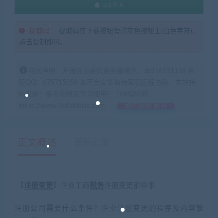
QQ咨询
提取码：
提取码在下载按钮旁的灰色按钮上(白色字符)，
点击复制即可。
特别声明：开通会员更优惠客服微信：zb316131158 客
服QQ：675715056 如不会安装咨询客服远程协助，本站指
标仅供：参考和研究学习使用！ 168指标网
https://www.168zhibiao.com
如何获得 积分
正文概述
更新记录
【
注册
变更
】企业工商
税务
注册变更那些事
注册公司需要什么条件？企业注册变更的程序及内容繁