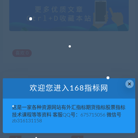
喜欢
0
×
上一篇
下一篇
欢迎您进入168指标网
【企业融资】如何做好海外并
【资本寒冬】互联网创业的现
购交易与上市规划
状与趋势
这是一家各种资源网站有外汇指标期货指标股票指标
技术课程等等资料 客服QQ号：675715056 微信号
zb316131158
相关推荐