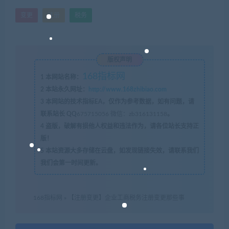
变更
注册
税务
版权声明
168指标网
1
本网站名称：
2
本站永久网址：
http://www.168zhibiao.com
3
本网站的技术指标EA，仅作为参考数据，如有问题，请
联系站长 QQ
675715056 微信：zb316131158
。
4
盗版，破解有损他人权益和违法作为，请各位站长支持正
版！
5
本站资源大多存储在云盘，如发现链接失效，请联系我们
我们会第一时间更新。
168指标网
»
【注册变更】企业工商税务注册变更那些事