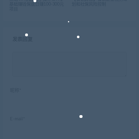
基础赚钱保底日赚100-300元
划和社保风险控制
项目
发表回复
昵称*
E-mail*