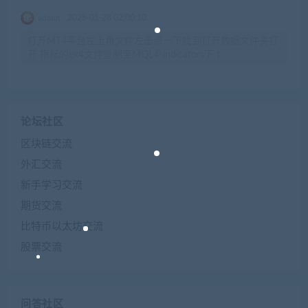
admin
2026-01-28 02:00:10
打开MT4平台左上角文件左击点一下找到打开数据文件夹打
开 指标的ex4文件复制至MQL4\indicators下 t
论坛社区
区块链交流
外汇交流
新手学习交流
期货交流
比特币以太坊交流
股票交流
问答社区