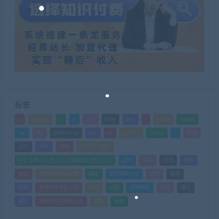
标签
a
android
c
d
doc
html
java
l
ldquo
mdash
mp
nlp
photoshop
ppt
ps
python
rdquo
s
企业
公式
团队
培训
外汇MT4指标
外汇交易入门_外汇入门基础知识_外汇入门
如何
实战
引流
指标
教程
文华财经指标公式
期货
期货指标公式
管理
素材
绩效
股票技术指标公式
营销
视频
视频教程
设计
课时
课程
通达信股票指标公式
销售
闲鱼