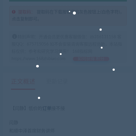
提取码：
提取码在下载按钮旁的灰色按钮上(白色字符)，
点击复制即可。
特别声明：开通会员更优惠客服微信：zb316131158 客
服QQ：675715056 如不会安装咨询客服远程协助，本站指
标仅供：参考和研究学习使用！ 168指标网
https://www.168zhibiao.com
如何获得 积分
正文概述
更新记录
【闫静】低价的
订单
接不接
闫静
和顺中泽首席财务讲师