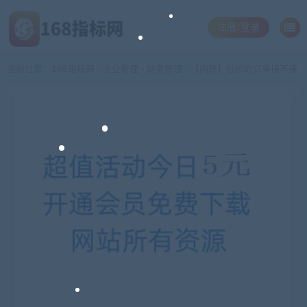
注册/登录
当前位置：
168指标网
企业管理
财务管理
【闫静】低价的订单接不接
>
>
>