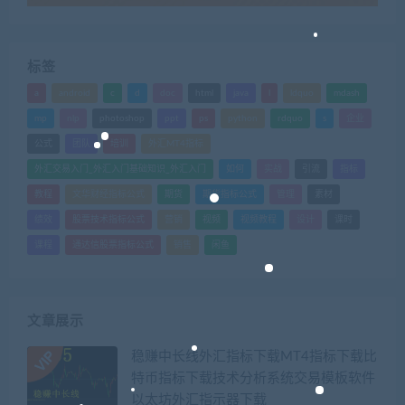
标签
a
android
c
d
doc
html
java
l
ldquo
mdash
mp
nlp
photoshop
ppt
ps
python
rdquo
s
企业
公式
团队
培训
外汇MT4指标
外汇交易入门_外汇入门基础知识_外汇入门
如何
实战
引流
指标
教程
文华财经指标公式
期货
期货指标公式
管理
素材
绩效
股票技术指标公式
营销
视频
视频教程
设计
课时
课程
通达信股票指标公式
销售
闲鱼
文章展示
稳赚中长线外汇指标下载MT4指标下载比
特币指标下载技术分析系统交易模板软件
以太坊外汇指示器下载