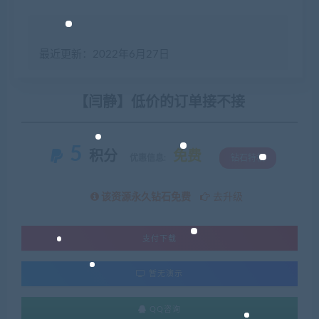
最近更新：2022年6月27日
【闫静】低价的订单接不接
5
积分
免费
优惠信息:
钻石特权
该资源永久钻石免费
去升级
支付下载
暂无演示
QQ咨询