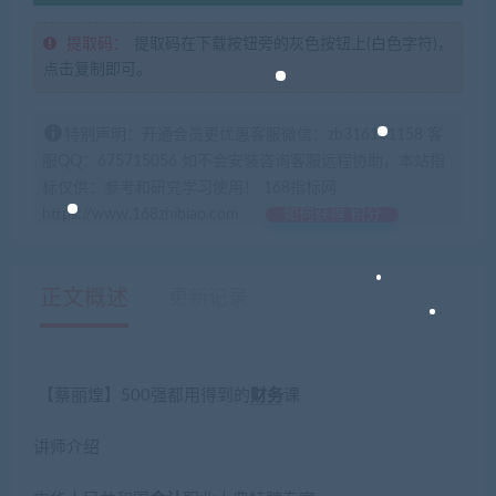
提取码：
提取码在下载按钮旁的灰色按钮上(白色字符)，
点击复制即可。
特别声明：开通会员更优惠客服微信：zb316131158 客
服QQ：675715056 如不会安装咨询客服远程协助，本站指
标仅供：参考和研究学习使用！ 168指标网
https://www.168zhibiao.com
如何获得 积分
正文概述
更新记录
【蔡丽煌】500强都用得到的
财务
课
讲师介绍