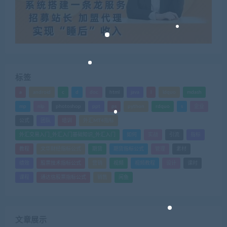
标签
a
android
c
d
doc
html
java
l
ldquo
mdash
mp
nlp
photoshop
ppt
ps
python
rdquo
s
企业
公式
团队
培训
外汇MT4指标
外汇交易入门_外汇入门基础知识_外汇入门
如何
实战
引流
指标
教程
文华财经指标公式
期货
期货指标公式
管理
素材
绩效
股票技术指标公式
营销
视频
视频教程
设计
课时
课程
通达信股票指标公式
销售
闲鱼
文章展示