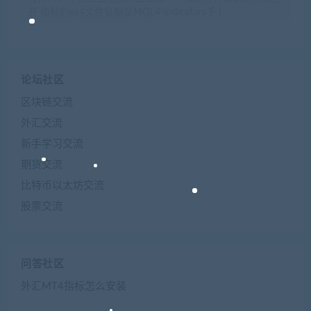
开 指标的ex4文件复制至MQL4\indicators下 t
论坛社区
区块链交流
外汇交流
新手学习交流
期货交流
比特币以太坊交流
股票交流
问答社区
外汇MT4指标怎么安装