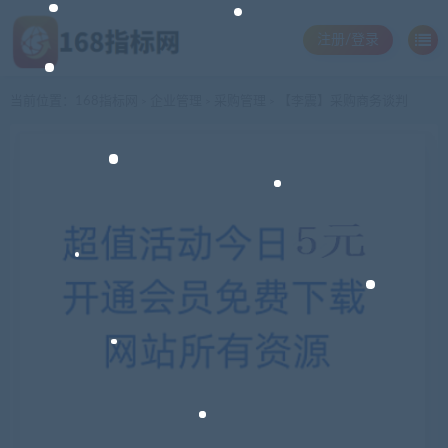
注册/登录
当前位置：
168指标网
企业管理
采购管理
【李震】采购商务谈判
>
>
>