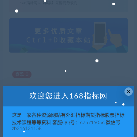
168指标网
»
【李震】采购商务谈判
喜欢
0
×
欢迎您进入168指标网
上一篇
下一篇
【员工培训】樊哥读书员工内
【何晓健】如何将采购部打造
这是一家各种资源网站有外汇指标期货指标股票指标
训大课
成利润中心
技术课程等等资料 客服QQ号：675715056 微信号
zb316131158