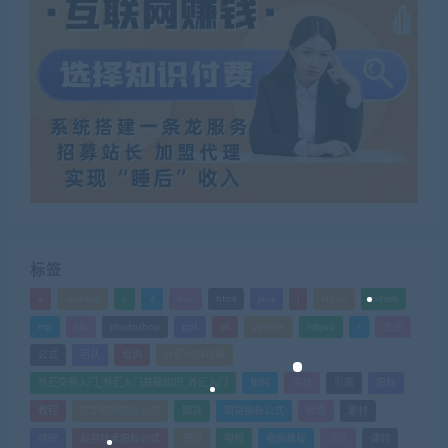
标签
a
android
c
d
doc
html
java
l
ldquo
mdash
mp
nlp
photoshop
ppt
ps
python
rdquo
s
企业
公式
团队
培训
外汇MT4指标
外汇交易入门_外汇入门基础知识_外汇入门
如何
实战
引流
指标
教程
文华财经指标公式
期货
期货指标公式
管理
素材
绩效
股票技术指标公式
营销
视频
视频教程
设计
课时