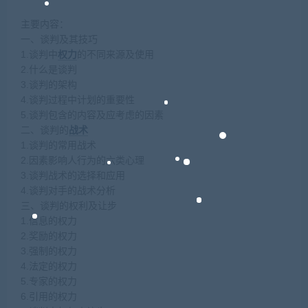
主要内容：
一、谈判及其技巧
1.谈判中
权力
的不同来源及使用
2.什么是谈判
3.谈判的架构
4.谈判过程中计划的重要性
5.谈判包含的内容及应考虑的因素
二、谈判的
战术
1.谈判的常用战术
2.因素影响人行为的六类心理
3.谈判战术的选择和应用
4.谈判对手的战术分析
三、谈判的权利及让步
1.信息的权力
2.奖励的权力
3.强制的权力
4.法定的权力
5.专家的权力
6.引用的权力