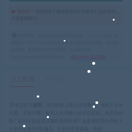
提取码：
提取码在下载按钮旁的灰色按钮上(白色字符)，
点击复制即可。
特别声明：开通会员更优惠客服微信：zb316131158 客
服QQ：675715056 如不会安装咨询客服远程协助，本站指
标仅供：参考和研究学习使用！ 168指标网
https://www.168zhibiao.com
如何获得 积分
正文概述
更新记录
商务无时不
谈判
，谈判的核心是让步的策略，有的人步步
为营，无坚不摧；有的人绞尽脑汁却无功而返。谈判为何
物？如何才能促成双赢的谈判结果？此套课程将为商务人
士垫定终身的谈判基石，让商务变得容易、简单！