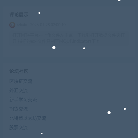
评论展示
admin
2026-01-28 02:00:10
打开MT4平台左上角文件左击点一下找到打开数据文件夹打
开 指标的ex4文件复制至MQL4\indicators下 t
论坛社区
区块链交流
外汇交流
新手学习交流
期货交流
比特币以太坊交流
股票交流