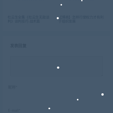
杜云生全集《杜云生无敌谈
【博商】怎样行使权力才有利
判》谈判技巧 战术篇
于组织发展
发表回复
昵称*
E-mail*