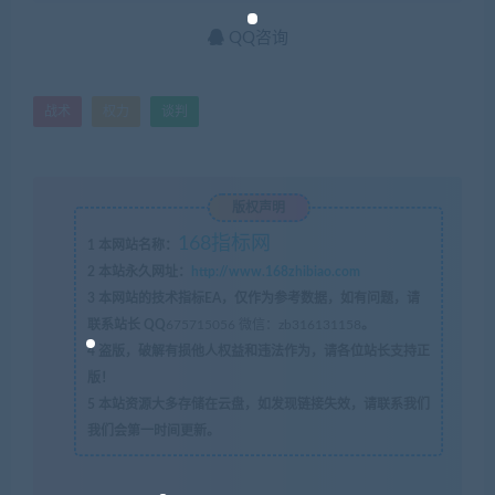
QQ咨询
战术
权力
谈判
版权声明
168指标网
1
本网站名称：
2
本站永久网址：
http://www.168zhibiao.com
3
本网站的技术指标EA，仅作为参考数据，如有问题，请
联系站长 QQ
675715056 微信：zb316131158
。
4
盗版，破解有损他人权益和违法作为，请各位站长支持正
版！
5
本站资源大多存储在云盘，如发现链接失效，请联系我们
我们会第一时间更新。