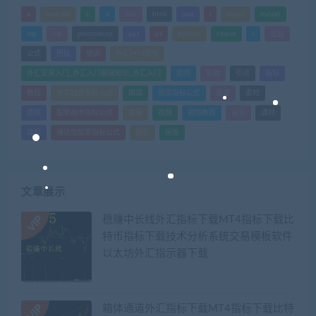
a
android
c
d
doc
html
java
l
ldquo
mdash
mp
nlp
photoshop
ppt
ps
python
rdquo
s
企业
公式
团队
培训
外汇MT4指标
外汇交易入门_外汇入门基础知识_外汇入门
如何
实战
引流
指标
教程
文华财经指标公式
期货
期货指标公式
管理
素材
绩效
股票技术指标公式
营销
视频
视频教程
设计
课时
课程
通达信股票指标公式
销售
闲鱼
文章展示
稳赚中长线外汇指标下载MT4指标下载比
特币指标下载技术分析系统交易模板软件
以太坊外汇指示器下载
箱体通道外汇指标下载MT4指标下载比特