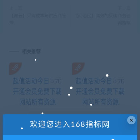
上一篇
下一篇
【周云】采购成本与供应商管
【闫治民】高效的采购商务谈
理
判策略
相关推荐
×
欢迎您进入168指标网
UI教程 7天精通ps cs5UI交互网
【机电实务】二建机电唐琼精
页－界面－图标－手机UI素材
讲班完整版视频课件
设计视频