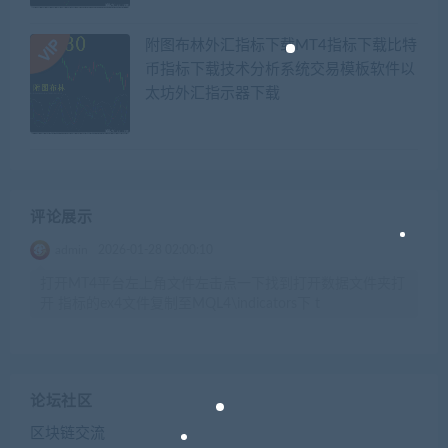
附图布林外汇指标下载MT4指标下载比特
币指标下载技术分析系统交易模板软件以
太坊外汇指示器下载
评论展示
admin
2026-01-28 02:00:10
打开MT4平台左上角文件左击点一下找到打开数据文件夹打
开 指标的ex4文件复制至MQL4\indicators下 t
论坛社区
区块链交流