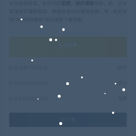
本站提供各类，名师讲座
视频
，
培训
课程
视频，如：企业
管理培训课程视频、网络营销培训课程视频，等···各类音
频/培训视频教程/培训讲座下载观看。
5
积分
普通用户购买价格 :
5积分
钻石会员购买价格 :
0积分
终身钻石购买价格 :
免费
支付下载