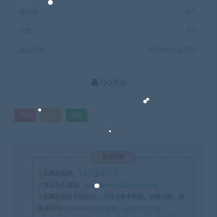
有效期
永久
已售
983
最近更新
2022年06月27日
QQ咨询
培训
视频
课程
版权声明
168指标网
1
本网站名称：
2
本站永久网址：
http://www.168zhibiao.com
3
本网站的技术指标EA，仅作为参考数据，如有问题，请
联系站长 QQ
675715056 微信：zb316131158
。