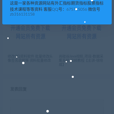
这是一家各种资源网站有外汇指标期货指标股票指标
技术课程等等资料 客服QQ号：675715056 微信号
zb316131158
修改QQ资料软件 批量修改头
尚硅谷Java视频_项目-数据采
像签名说明等 资料批量修改
集系统 视频教程【主讲-徐培
成】
发表回复