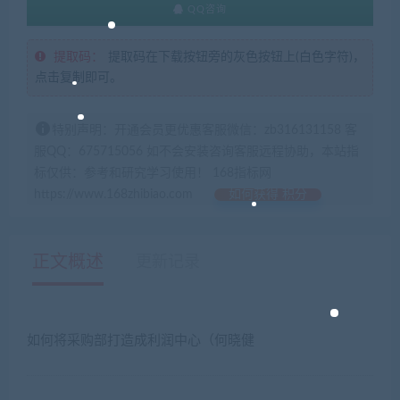
QQ咨询
提取码：
提取码在下载按钮旁的灰色按钮上(白色字符)，
点击复制即可。
特别声明：开通会员更优惠客服微信：zb316131158 客
服QQ：675715056 如不会安装咨询客服远程协助，本站指
标仅供：参考和研究学习使用！ 168指标网
https://www.168zhibiao.com
如何获得 积分
正文概述
更新记录
如何将采购部打造成利润中心（何晓健