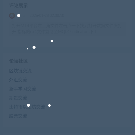
评论展示
admin
2026-01-28 02:00:10
打开MT4平台左上角文件左击点一下找到打开数据文件夹打
开 指标的ex4文件复制至MQL4\indicators下 t
论坛社区
区块链交流
外汇交流
新手学习交流
期货交流
比特币以太坊交流
股票交流