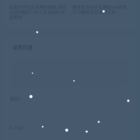
自制天然化妆水制作教程 美容
俄罗斯方块完全教程java视频
化妆护肤DIY手工书 自制化妆
学习教程全36课附文档 –
品教材
发表回复
昵称*
E-mail*