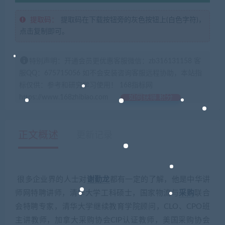
提取码：
提取码在下载按钮旁的灰色按钮上(白色字符)，
点击复制即可。
特别声明：开通会员更优惠客服微信：zb316131158 客
服QQ：675715056 如不会安装咨询客服远程协助，本站指
标仅供：参考和研究学习使用！ 168指标网
https://www.168zhibiao.com
如何获得 积分
正文概述
更新记录
很多企业界的人士对
谢勤龙
都有一定的了解，他是中华讲
师网特聘讲师，清华大学工科硕士，国家物流与
采购
联合
会特聘专家，清华大学继续教育学院顾问，CLO、CPO班
主讲教师，加拿大采购协会CIP认证教师，美国采购协会