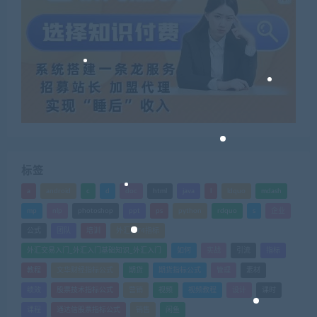
标签
a
android
c
d
doc
html
java
l
ldquo
mdash
mp
nlp
photoshop
ppt
ps
python
rdquo
s
企业
公式
团队
培训
外汇MT4指标
外汇交易入门_外汇入门基础知识_外汇入门
如何
实战
引流
指标
教程
文华财经指标公式
期货
期货指标公式
管理
素材
绩效
股票技术指标公式
营销
视频
视频教程
设计
课时
课程
通达信股票指标公式
销售
闲鱼