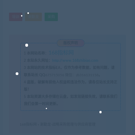
培训
谢勤龙
采购
版权声明
168指标网
1
本网站名称：
2
本站永久网址：
http://www.168zhibiao.com
3
本网站的技术指标EA，仅作为参考数据，如有问题，请
联系站长 QQ
675715056 微信：zb316131158
。
4
盗版，破解有损他人权益和违法作为，请各位站长支持正
版！
5
本站资源大多存储在云盘，如发现链接失效，请联系我们
我们会第一时间更新。
168指标网
»
谢勤龙-战略采购管理与供应商管理