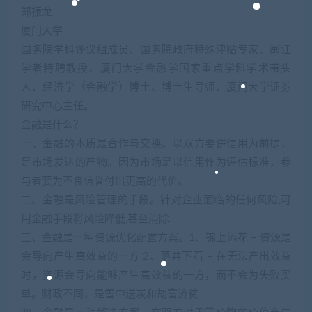
郑振龙
厦门大学
国务院学科评议组成员、国务院政府特殊津贴专家、闽江
学者特聘教授、厦门大学金融学国家重点学科学术带头
人、经济学（金融学）博士、博士生导师、厦门大学证券
研究中心主任。
金融是什么？
一、金融的本质是合作与交换。以双方要讲信用为前提，
是市场发达的产物。因为市场是以信用作为评估标准，参
与者要为不良信誉付出更高的代价。
二、金融是风险管理的手段。针对企业面临的任何风险,可
用金融手段将风险降低,甚至消除.
三、金融是一种资源优化配置方案。1、锦上添花 – 资源是
会导向产生高效益的一方 2、落井下石 – 在无法产出效益
时，资源会导向能够产生高效益的一方，而不会为失败买
单。财政不同，是雪中送炭和劫富济贫