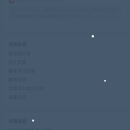
admin
2026-01-28 02:00:10
打开MT4平台左上角文件左击点一下找到打开数据文件夹打
开 指标的ex4文件复制至MQL4\indicators下 t
论坛社区
区块链交流
外汇交流
新手学习交流
期货交流
比特币以太坊交流
股票交流
问答社区