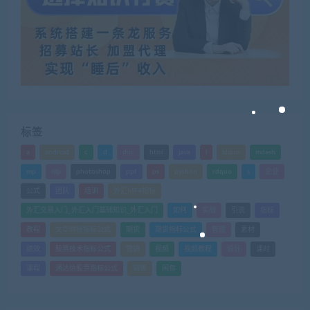
标签
a
android
c
d
doc
html
java
l
ldquo
mdash
mp
nlp
photoshop
ppt
ps
python
rdquo
s
企业
公式
团队
培训
外汇MT4指标
外汇交易入门_外汇入门基础知识_外汇入门
如何
实战
引流
指标
教程
文华财经指标公式
期货
期货指标公式
管理
素材
绩效
股票技术指标公式
营销
视频
视频教程
设计
课时
课程
通达信股票指标公式
销售
闲鱼