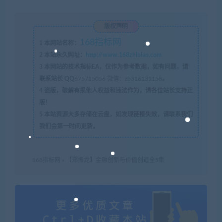
版权声明
168指标网
1
本网站名称：
2
本站永久网址：
http://www.168zhibiao.com
3
本网站的技术指标EA，仅作为参考数据，如有问题，请
联系站长 QQ
675715056 微信：zb316131158
。
4
盗版，破解有损他人权益和违法作为，请各位站长支持正
版！
5
本站资源大多存储在云盘，如发现链接失效，请联系我们
我们会第一时间更新。
168指标网
»
【郑振龙】金融创新与价值创造全5集