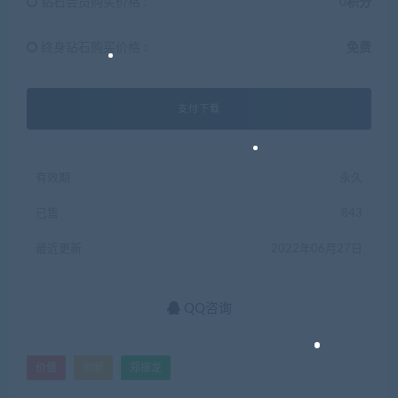
钻石会员购买价格 :
0积分
终身钻石购买价格 :
免费
支付下载
有效期
永久
已售
843
最近更新
2022年06月27日
QQ咨询
价值
创新
郑振龙