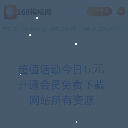
注册/登录
当前位置：
168指标网
企业管理
金融经济
【郑振龙】金融创新与价值创造全5集
>
>
>