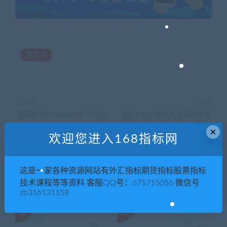
喜欢
0
上一篇
下一篇
【邓峰 John Gordon】公司治
【孙少岩】现代西方金融学说
理与融资：中国的创业板市场
全34集
×
欢迎您进入168指标网
的困境与出路
这是一家各种资源网站有外汇指标期货指标股票指标
技术课程等等资料 客服QQ号：675715056 微信号
相关推荐
zb316131158