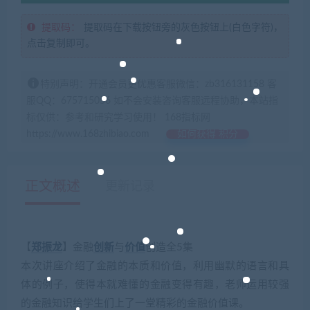
提取码：
提取码在下载按钮旁的灰色按钮上(白色字符)，
点击复制即可。
特别声明：开通会员更优惠客服微信：zb316131158 客
服QQ：675715056 如不会安装咨询客服远程协助，本站指
标仅供：参考和研究学习使用！ 168指标网
https://www.168zhibiao.com
如何获得 积分
正文概述
更新记录
【
郑振龙
】金融
创新
与
价值
创造全5集
本次讲座介绍了金融的本质和价值，利用幽默的语言和具
体的例子，使得本就难懂的金融变得有趣，老师运用较强
的金融知识给学生们上了一堂精彩的金融价值课。