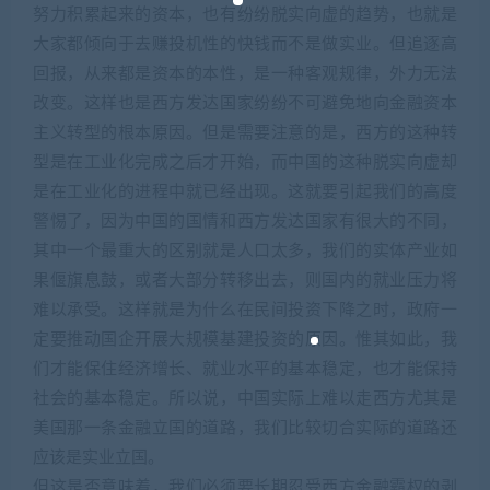
努力积累起来的资本，也有纷纷脱实向虚的趋势，也就是
大家都倾向于去赚投机性的快钱而不是做实业。但追逐高
回报，从来都是资本的本性，是一种客观规律，外力无法
改变。这样也是西方发达国家纷纷不可避免地向金融资本
主义转型的根本原因。但是需要注意的是，西方的这种转
型是在工业化完成之后才开始，而中国的这种脱实向虚却
是在工业化的进程中就已经出现。这就要引起我们的高度
警惕了，因为中国的国情和西方发达国家有很大的不同，
其中一个最重大的区别就是人口太多，我们的实体产业如
果偃旗息鼓，或者大部分转移出去，则国内的就业压力将
难以承受。这样就是为什么在民间投资下降之时，政府一
定要推动国企开展大规模基建投资的原因。惟其如此，我
们才能保住经济增长、就业水平的基本稳定，也才能保持
社会的基本稳定。所以说，中国实际上难以走西方尤其是
美国那一条金融立国的道路，我们比较切合实际的道路还
应该是实业立国。
但这是否意味着，我们必须要长期忍受西方金融霸权的剥