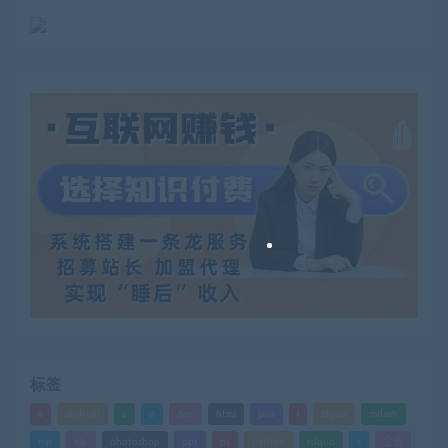
标签
a
android
c
d
doc
html
java
l
ldquo
mdash
mp
nlp
photoshop
ppt
ps
python
rdquo
s
企业