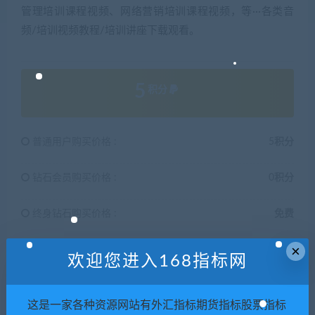
管理培训课程视频、网络营销培训课程视频，等···各类音
频/培训视频教程/培训讲座下载观看。
5
积分
普通用户购买价格 :
5积分
钻石会员购买价格 :
0积分
终身钻石购买价格 :
免费
×
欢迎您进入168指标网
支付下载
这是一家各种资源网站有外汇指标期货指标股票指标