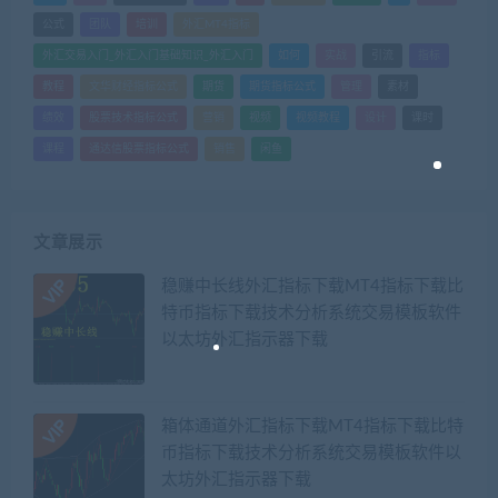
公式
团队
培训
外汇MT4指标
外汇交易入门_外汇入门基础知识_外汇入门
如何
实战
引流
指标
教程
文华财经指标公式
期货
期货指标公式
管理
素材
绩效
股票技术指标公式
营销
视频
视频教程
设计
课时
课程
通达信股票指标公式
销售
闲鱼
文章展示
稳赚中长线外汇指标下载MT4指标下载比
特币指标下载技术分析系统交易模板软件
以太坊外汇指示器下载
箱体通道外汇指标下载MT4指标下载比特
币指标下载技术分析系统交易模板软件以
太坊外汇指示器下载