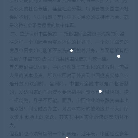
层社会成员的大量失业和贫富差距的进一步扩大，从而引
发较大的社会矛盾，甚至社会分裂。特朗普被美国主流社
会所不屑，但却得到了美国中下层民众的支持而上台，就
是这种社会矛盾爆发的集中体现。
二、重新认识中国模式——抵御国际金融资本洗劫的利器
在这样一个国际金融资本环伺的世界里，一个处于弱势的
发展中国家如何能够不被洗劫而独善其身，甚至能够有所
发展？中国的办法似乎比其他国家更加有效一些。
首先我们要认识到，中国仍然处于工业化的进行时，需要
大量的资本投资，所以中国对于外资到中国投资实体产业
是开放和欢迎的。但同时，中国对金融市场是严格管制
的，发达国家的金融资本要想到中国资本市场赚快钱、捞
一把就跑，几乎不可能。而且，中国企业的筹融资基本上
是以银行间接融资为主，对资本市场的依赖度并不大。所
以资本市场上的涨跌，其实对中国实体经济的影响并不
大。
但我们也必须警惕的一个问题是，近年来，中国经过多年