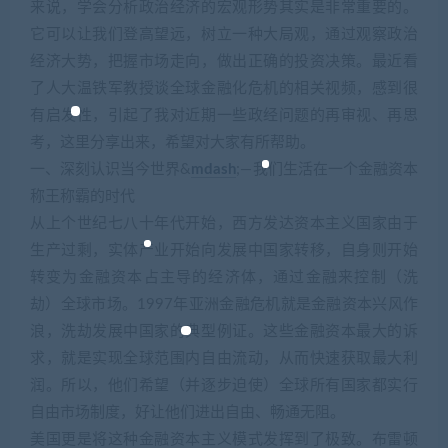
来说，学会分析政治经济的宏观形势其实是非常重要的。
它可以让我们登高望远，树立一种大局观，通过观察政治
经济大势，把握市场走向，做出正确的投资决策。最近看
了人大温铁军教授谈全球金融化危机的相关视频，感到很
有启发性，引起了我对近期一些政经问题的再审视、再思
考，这里分享出来，希望对大家有所帮助。
一、深刻认识当今世界&
mdash
;—我们生活在一个金融资本
称王称霸的时代
从上个世纪七八十年代开始，西方发达资本主义国家由于
生产过剩，实体产业开始向发展中国家转移，自身则开始
转变为金融资本占主导的经济体，通过金融来控制（洗
劫）全球市场。1997年亚洲金融危机就是金融资本兴风作
浪，洗劫发展中国家的典型例证。这些金融资本最大的诉
求，就是实现全球范围内自由流动，从而快速获取最大利
润。所以，他们希望（并逐步迫使）全球所有国家都实行
自由市场制度，好让他们进出自由、畅通无阻。
美国更是将这种金融资本主义模式发挥到了极致。布雷顿