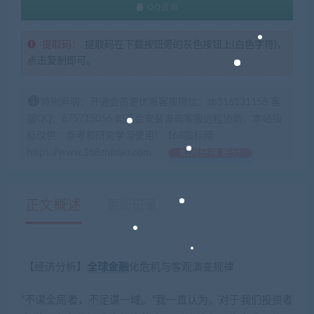
QQ咨询
提取码：
提取码在下载按钮旁的灰色按钮上(白色字符)，
点击复制即可。
特别声明：开通会员更优惠客服微信：zb316131158 客
服QQ：675715056 如不会安装咨询客服远程协助，本站指
标仅供：参考和研究学习使用！ 168指标网
https://www.168zhibiao.com
如何获得 积分
正文概述
更新记录
【经济分析】
全球
金融
化危机与客观演变规律
“不谋全局者，不足谋一域。”我一直认为，对于我们投资者