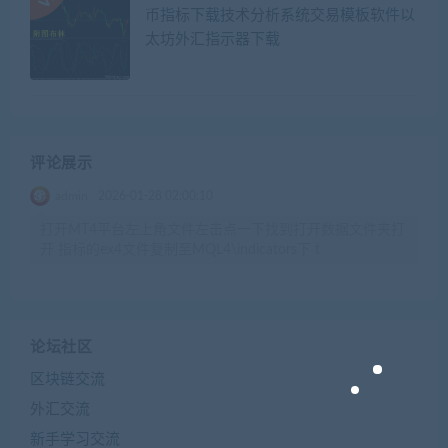
币指标下载技术分析系统交易模板软件以
太坊外汇指示器下载
评论展示
admin
2026-01-28 02:00:10
打开MT4平台左上角文件左击点一下找到打开数据文件夹打
开 指标的ex4文件复制至MQL4\indicators下 t
论坛社区
区块链交流
外汇交流
新手学习交流