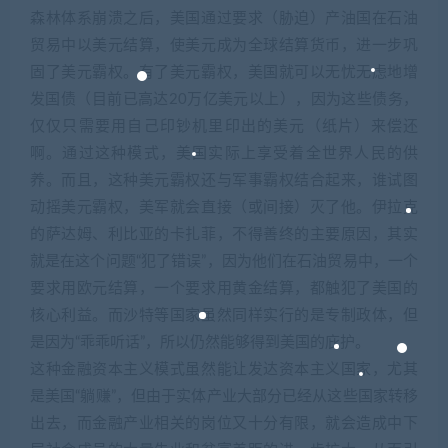
森林体系崩溃之后，美国通过要求（胁迫）产油国在石油
贸易中以美元结算，使美元成为全球结算货币，进一步巩
固了美元霸权。有了美元霸权，美国就可以无忧无虑地增
发国债（目前已高达20万亿美元以上），因为这些债务，
仅仅只需要用自己印钞机里印出的美元（纸片）来偿还
啊。通过这种模式，美国实际上享受着全世界人民的供
养。而且，这种美元霸权还与军事霸权结合起来，谁试图
动摇美元霸权，美军就会直接（或间接）灭了他。伊拉克
的萨达姆、利比亚的卡扎菲，不得善终的主要原因，其实
就是在这个问题“犯了错误”，因为他们在石油贸易中，一个
要求用欧元结算，一个要求用黄金结算，都触犯了美国的
核心利益。而沙特等国家虽然同样实行的是专制政体，但
是因为“乖乖听话”，所以仍然能够得到美国的庇护。
这种金融资本主义模式虽然能让发达资本主义国家，尤其
是美国“躺赚”，但由于实体产业大部分已经从这些国家转移
出去，而金融产业相关的岗位又十分有限，就会造成中下