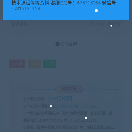
有效期
永久
技术课程等等资料 客服QQ号：675715056 微信号
zb316131158
已售
329
最近更新
2022年06月27日
QQ咨询
mdash
全球
金融
版权声明
168指标网
1
本网站名称：
2
本站永久网址：
http://www.168zhibiao.com
3
本网站的技术指标EA，仅作为参考数据，如有问题，请
联系站长 QQ
675715056 微信：zb316131158
。
4
盗版，破解有损他人权益和违法作为，请各位站长支持正