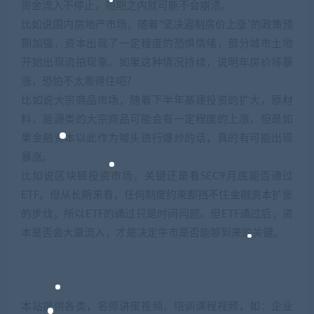
资金流入不停止，短期之内就可能不会崩溃。
比如说国内房地产市场，随着“坚决遏制房价上涨”的政策预
期加强，资本出现了一定程度的恐惧情绪，部分城市土地
开始出现流拍现象。如果这种情况持续，说明年房价将暴
涨，恐怕不太靠得住吧？
比如说大宗商品市场，随着下半年基建投资的扩大，原材
料、能源类的大宗商品可能会有一定程度的上涨，但是如
果金融资本以此作为噱头进行爆炒的话，真的有可能出现
暴涨。
比如说区块链投资市场，关键还是看SEC9月底能否通过
ETF。但从长期来看，任何制度约束都挡不住金融资本扩张
的步伐，所以ETF的通过只是时间问题。但ETF通过后，资
本是否会大量流入，才是决定牛市是否能够到来的关键。
本站提供各类，名师讲座视频，培训课程视频，如：企业