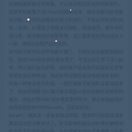
找到的画质最好的屏幕，可以真实的还原出你拍的照片。
这款手机新增了3D Touch的触屏技术，指纹识别功能也更
加灵敏，操作的流畅性有很大的提升，不会出现死机的现
象。还有，6s增加了玫瑰金的颜色，特别漂亮，是今年的
流行色，搭衣服很好看等等等，总之就是各种高科技往上
一堆，体现出这款产品的优势。
这时候可能你已经开始感兴趣了，不过这些功能是挺酷炫
的，但是5999的价格还是太贵了，不足以说让你下决心剁
手。所以我们说的优势，指的是产品本身所具备的比竞争
者更加突出的特点，而这些特点跟你是没有直接关系的，
而是一种普适性的东西。一般的销售可能做到这里就结束
了，而好的销售可以通过察言观色以及和你聊天发现你的
痛点，然后利用FABE当中最重要的环节，来让你直接的感
受到这些优势对你的benefit，也就是好处。
Benefit：通常这一步会有假设前提，就是你已经知道或者
猜出对方的大概身份了，并且能够判断出对价格的敏感度
和对买手机可能的兴趣。比如说我发现你正准备晚上去参