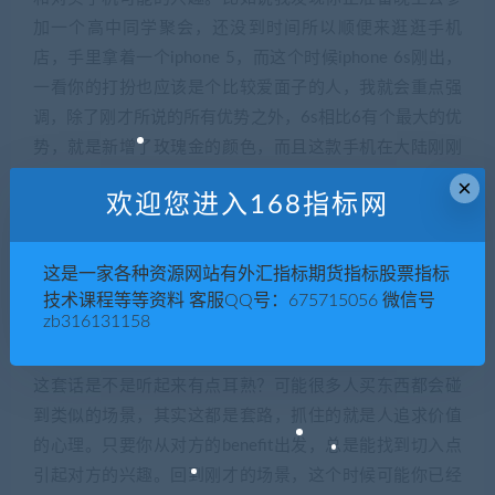
加一个高中同学聚会，还没到时间所以顺便来逛逛手机
店，手里拿着一个iphone 5，而这个时候iphone 6s刚出，
一看你的打扮也应该是个比较爱面子的人，我就会重点强
调，除了刚才所说的所有优势之外，6s相比6有个最大的优
势，就是新增了玫瑰金的颜色，而且这款手机在大陆刚刚
上市，用的人还很少，我看你现在还在用的iphone 5，估计
×
欢迎您进入168指标网
也是想来看看要不要升个级之类的。如果买个iphone 6的话
呢其实跟你那些同学就没区别了，既然要换，索性不如再
加点钱，也就是少吃一顿饭的钱买个玫瑰金的iphone 6s，
这是一家各种资源网站有外汇指标期货指标股票指标
你晚上直接拿着去参加同学会，到时候也不会跌份，估计
技术课程等等资料 客服QQ号：675715056 微信号
zb316131158
大家都会问你哪买的，多少钱什么的，你也能跟同学有话
题说。
这套话是不是听起来有点耳熟？可能很多人买东西都会碰
到类似的场景，其实这都是套路，抓住的就是人追求价值
的心理。只要你从对方的benefit出发，总是能找到切入点
引起对方的兴趣。回到刚才的场景，这个时候可能你已经