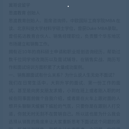
冀哥说留学
思渡教育 创始人
思渡教育创始人、首席咨询师，中欧国际工商学院MBA 在
读、北京科技大学材料学硕士学位，曾获Duke MBA录取。
曾任拓达教育合伙人、销售经理职位，负责整个华东地区
市场建立和销售工作。
拥有近10年的商科硕士申请和职业规划咨询经历，帮助过
数千位同学修改简历以及面试辅导，在销售实战、简历写
作和面试培训方面积累了大量成功案例。
一、销售跟面试有什么关系？为什么说人生无处不面试？
我们在日常生活中，大到升学的面试、第一份工作的面
试、甚至是向男女朋友求婚，小到在班上或者刚入职的时
候在同事面前做个自我介绍，或者是在火车上跟对面的人
想开头聊聊天缓解下尴尬的气氛，只要你是在跟别人打交
道，你就无时无刻不在营销自己。所以这也是为什么我会
选择从销售的角度来让大家重新思考下面试这个问题的原