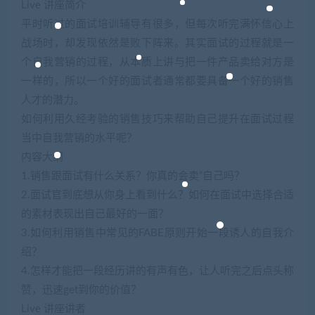
Live 讲座简介
平时听过的面试培训辅导有很多，但每次听完满怀信心上
战场时，却发现依然是败下阵来。其实面试的过程就是一
个自我营销的过程，从本质上讲与把一件产品卖给对方是
一样的，所以一个好的面试者通常都要具备一个好的销售
人才的潜力。
如何利用久经考验的销售技巧来帮助自己提升在面试过程
当中自我营销的水平呢？
内容大纲
1.销售跟面试有什么关系？你真的会卖”自己吗？
2.面试官到底想从你身上看到什么？如何在面试中选择合适
的素材表现出自己最好的一面？
3.如何利用销售中常见的FABE原则开始一段诱人的自我介
绍？
4.怎样才能把一段经历讲的有声有色，让人听完之后点头称
赞，迅速get到你的价值？
Live 讲座讲者