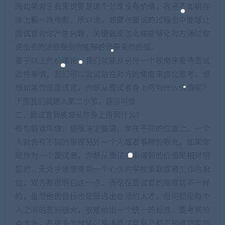
而如果对于我来说要是这个分享没有价值，我还不如躺在
床上看一场电影。所以说，想要在面试的过程当中能够让
面试官对你产生兴趣，关键就是怎么样能够让对方通过你
说出去的话感受到你能够给他带来的价值。
基于以上的价值论，我们就能从另外一个视角来看待面试
这件事情。我们可以尝试站在对方的角度来换位思考，想
想如果你是面试官，你想从面试者身上得到什么价值呢？
下面我们就进入第二小节，题目叫做
二、面试官到底想从你身上得到什么？
有句俗话叫做，屁股决定脑袋，坐在不同的位置上，一个
人就会有不同的审视另外一个人或者事物的眼光。如果你
是作为一个面试者，你想从面试当中得到的价值是相对明
显的，无外乎是想得到一个心仪的学校录取或者工作的职
位，双方都很明白这一点。而站在面试官的角度就不一样
的，虽然他的目标也是筛选出合适的人才，但问题是每个
人之间的差别很大，很难给出一个统一的标准，要考察的
点太多，有很多的时候可能连面试官自己都不知道想要的