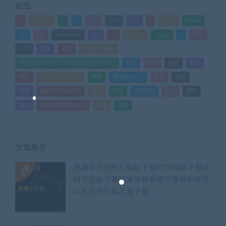
标签
a
android
c
d
doc
html
java
l
ldquo
mdash
mp
nlp
photoshop
ppt
ps
python
rdquo
s
企业
公式
团队
培训
外汇MT4指标
外汇交易入门_外汇入门基础知识_外汇入门
如何
实战
引流
指标
教程
文华财经指标公式
期货
期货指标公式
管理
素材
绩效
股票技术指标公式
营销
视频
视频教程
设计
课时
课程
通达信股票指标公式
销售
闲鱼
文章展示
稳赚中长线外汇指标下载MT4指标下载比
特币指标下载技术分析系统交易模板软件
以太坊外汇指示器下载