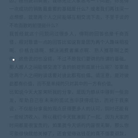
因。既然说到销售，我想先让大家思考一个问题，你觉得
一次成功的销售最重要的基础是什么？或者我们再往深一
点想想，就是两个人之间能够互相交流下去，不至于谈的
不欢而散的前提是什么？
我曾经就这个问题问过很多人，得到的回答也是千奇百
怪，相对靠谱一点的回答比如说有是因为两个人趣味相投
啊、价格合适啊、解决消费者痛点啊、熟人推荐啊之类
的，这些说的也没错，不过不是我们要讲的所谓的基础。
那人跟人之间能够交流下去的前提到底是什么呢？答案是
这两个人之间的谈话要对彼此都有价值。请注意，是对彼
此都有价值，而不是单纯的只对其中的一方有价值。
比如说今天大家来听我的分享，是因为想从中得到一些启
发，帮助自己在未来的面试当中获得成功，而对于我来
说，不仅能分享我的观点获得更多人的认可，同时还能有
一些经济收入，所以我们今天就凑到了一起。因为大家的
时间都是很宝贵的，如果我今天讲的内容很无聊，那么你
可能很快就给关掉了，还会觉得这钱花的真不值要退款，