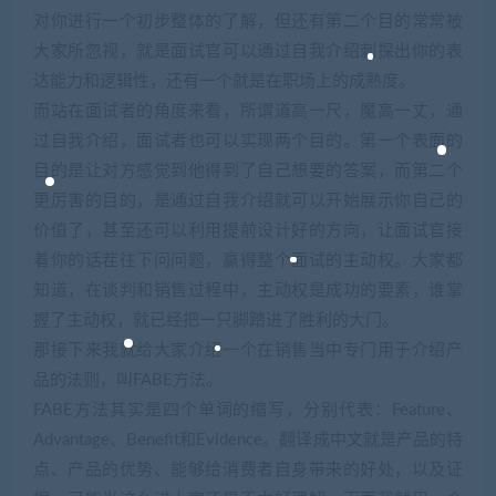
对你进行一个初步整体的了解，但还有第二个目的常常被
大家所忽视，就是面试官可以通过自我介绍刺探出你的表
达能力和逻辑性，还有一个就是在职场上的成熟度。
而站在面试者的角度来看，所谓道高一尺，魔高一丈，通
过自我介绍，面试者也可以实现两个目的。第一个表面的
目的是让对方感觉到他得到了自己想要的答案，而第二个
更厉害的目的，是通过自我介绍就可以开始展示你自己的
价值了，甚至还可以利用提前设计好的方向，让面试官接
着你的话茬往下问问题，赢得整个面试的主动权。大家都
知道，在谈判和销售过程中，主动权是成功的要素，谁掌
握了主动权，就已经把一只脚踏进了胜利的大门。
那接下来我就给大家介绍一个在销售当中专门用于介绍产
品的法则，叫FABE方法。
FABE方法其实是四个单词的缩写，分别代表：Feature、
Advantage、Benefit和Evidence。翻译成中文就是产品的特
点、产品的优势、能够给消费者自身带来的好处，以及证