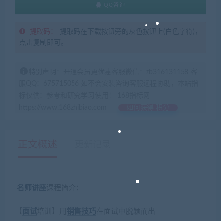
QQ咨询
提取码：
提取码在下载按钮旁的灰色按钮上(白色字符)，
点击复制即可。
特别声明：开通会员更优惠客服微信：zb316131158 客
服QQ：675715056 如不会安装咨询客服远程协助，本站指
标仅供：参考和研究学习使用！ 168指标网
https://www.168zhibiao.com
如何获得 积分
正文概述
更新记录
名师讲座
课程简介：
【
面试
培训】用
销售
技巧
在面试中脱颖而出