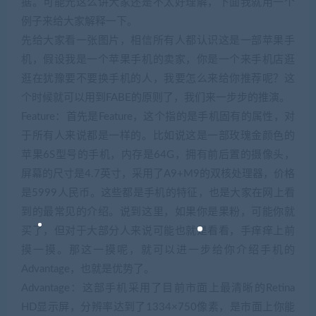
据。可能光这么讲大家还是不太好理解，下面我就用一个
例子来给大家解释一下。
先给大家看一张图片，相信所有人都认识这是一部苹果手
机，假设我是一个苹果手机的卖家，你是一个来手机店逛
逛在犹豫要不要换手机的人，我要怎么来给你推荐呢？这
个时候就可以用到FABE的原则了，我们来一步步的推演。
Feature：首先是Feature，这个指的是手机固有的属性，对
于所有人来说都是一样的。比如说这是一部玫瑰金颜色的
苹果6S型号的手机，内存是64G，拥有前后置的摄像头，
屏幕的尺寸是4.7英寸，采用了A9+M9的双核处理器，价格
是5999人民币。这些都是手机的特征，也是大家在网上看
到的最常见的介绍。说到这里，如果你是果粉，可能你就
买了，但对于大部分人来说可能也就是看看，手痒痒上前
摸一摸。那这一摸呢，就可以进一步给你介绍手机的
Advantage，也就是优势了。
Advantage：这部手机采用了目前市面上最清晰的Retina
HD显示屏，分辨率达到了1334×750像素，是市面上你能