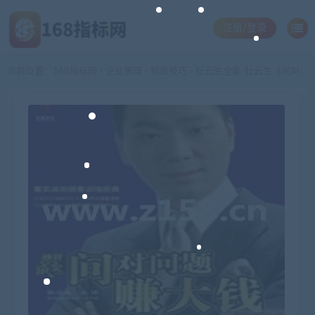
注册/登录
当前位置：
168指标网
企业管理
销售技巧
杜云生全集-杜云生《问对问题赚大钱》
>
>
>