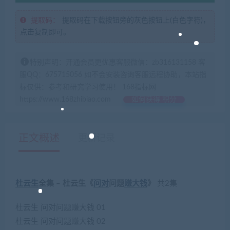
提取码：
提取码在下载按钮旁的灰色按钮上(白色字符)，
点击复制即可。
特别声明：开通会员更优惠客服微信：zb316131158 客
服QQ：675715056 如不会安装咨询客服远程协助，本站指
标仅供：参考和研究学习使用！ 168指标网
https://www.168zhibiao.com
如何获得 积分
正文概述
更新记录
杜云生
全集 – 杜云生《
问对
问题
赚大钱
》
共2集
杜云生 问对问题赚大钱 01
杜云生 问对问题赚大钱 02