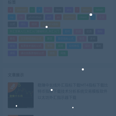
标签
a
android
c
d
doc
html
java
l
ldquo
mdash
mp
nlp
photoshop
ppt
ps
python
rdquo
s
企业
公式
团队
培训
外汇MT4指标
外汇交易入门_外汇入门基础知识_外汇入门
如何
实战
引流
指标
教程
文华财经指标公式
期货
期货指标公式
管理
素材
绩效
股票技术指标公式
营销
视频
视频教程
设计
课时
课程
通达信股票指标公式
销售
闲鱼
文章展示
稳赚中长线外汇指标下载MT4指标下载比
特币指标下载技术分析系统交易模板软件
以太坊外汇指示器下载