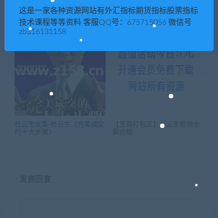
杜云生全集-杜云生《卖向巅峰
杜云生全集《杜云生绝对成交
这是一家各种资源网站有外汇指标期货指标股票指标
的成交绝技》
视频》实战篇
技术课程等等资料 客服QQ号：675715056 微信号
zb316131158
杜云生全集-杜云生《完美成交
【至尊打包区】杜云生视频全
的十大步骤》
集合辑
发表回复