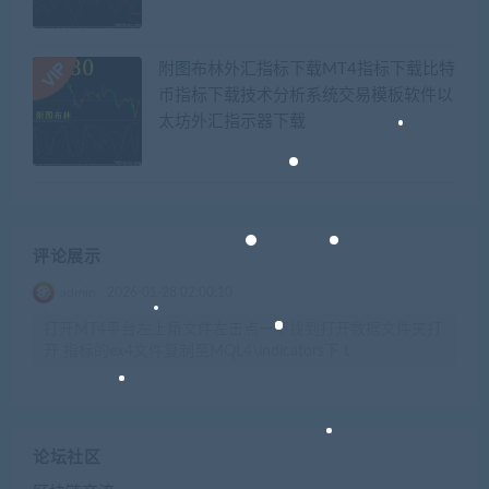
附图布林外汇指标下载MT4指标下载比特
币指标下载技术分析系统交易模板软件以
太坊外汇指示器下载
评论展示
admin
2026-01-28 02:00:10
打开MT4平台左上角文件左击点一下找到打开数据文件夹打
开 指标的ex4文件复制至MQL4\indicators下 t
论坛社区