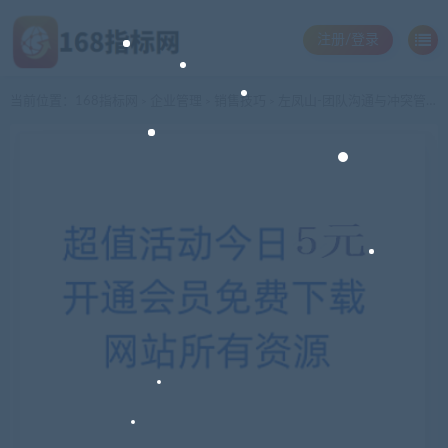
注册/登录
当前位置：
168指标网
企业管理
销售技巧
左凤山-团队沟通与冲突管理
>
>
>