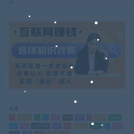
标签
a
android
c
d
doc
html
java
l
ldquo
mdash
mp
nlp
photoshop
ppt
ps
python
rdquo
s
企业