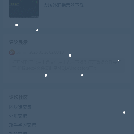
太坊外汇指示器下载
评论展示
admin
2026-01-28 02:00:10
打开MT4平台左上角文件左击点一下找到打开数据文件夹打
开 指标的ex4文件复制至MQL4\indicators下 t
论坛社区
区块链交流
外汇交流
新手学习交流