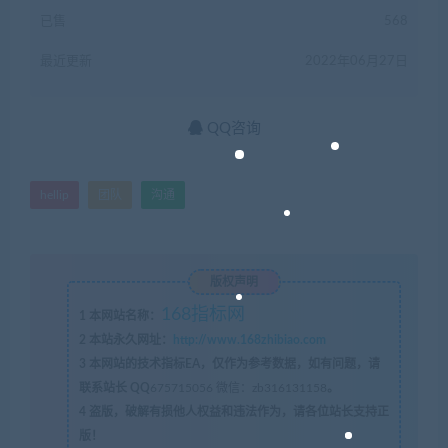
已售
568
最近更新
2022年06月27日
QQ咨询
hellip
团队
沟通
版权声明
168指标网
1
本网站名称：
2
本站永久网址：
http://www.168zhibiao.com
3
本网站的技术指标EA，仅作为参考数据，如有问题，请
联系站长 QQ
675715056 微信：zb316131158
。
4
盗版，破解有损他人权益和违法作为，请各位站长支持正
版！