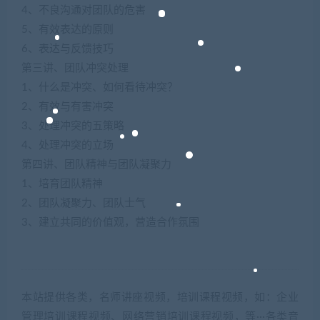
4、不良沟通对团队的危害
5、有效表达的原则
6、表达与反馈技巧
第三讲、团队冲突处理
1、什么是冲突、如何看待冲突？
2、有效与有害冲突
3、处理冲突的五策略
4、处理冲突的立场
第四讲、团队精神与团队凝聚力
1、培育团队精神
2、团队凝聚力、团队士气
3、建立共同的价值观，营造合作氛围
本站提供各类，名师讲座视频，培训课程视频，如：企业
管理培训课程视频、网络营销培训课程视频，等···各类音