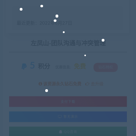
最近更新：2022年6月27日
左凤山-团队沟通与冲突管理
5
积分
免费
优惠信息:
钻石特权
该资源永久钻石免费
去升级
支付下载
暂无演示
QQ咨询