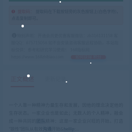
提取码：
提取码在下载按钮旁的灰色按钮上(白色字符)，
点击复制即可。
特别声明：开通会员更优惠客服微信：zb316131158 客
服QQ：675715056 如不会安装咨询客服远程协助，本站指
标仅供：参考和研究学习使用！ 168指标网
https://www.168zhibiao.com
如何获得 积分
正文概述
更新记录
一个人靠一种精神力量生存和发展，因他的理念决定他的
生存状态。一家企业也是如此；无数人的个人精神，融会
成一种共同的
团队
精神：这是一家企业兴旺的开始。打造
“狼性”团队从有效
沟通
开始&
hellip
;…