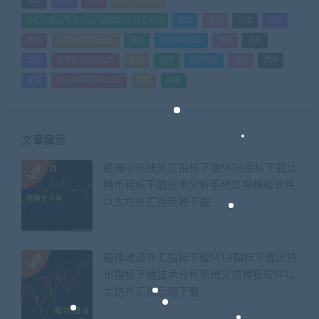
公式
团队
培训
外汇MT4指标
外汇交易入门_外汇入门基础知识_外汇入门
如何
实战
引流
指标
教程
文华财经指标公式
期货
期货指标公式
管理
素材
绩效
股票技术指标公式
营销
视频
视频教程
设计
课时
课程
通达信股票指标公式
销售
闲鱼
文章展示
稳赚中长线外汇指标下载MT4指标下载比
特币指标下载技术分析系统交易模板软件
以太坊外汇指示器下载
箱体通道外汇指标下载MT4指标下载比特
币指标下载技术分析系统交易模板软件以
太坊外汇指示器下载