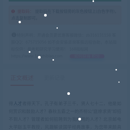
提取码：
提取码在下载按钮旁的灰色按钮上(白色字符)，
点击复制即可。
特别声明：开通会员更优惠客服微信：zb316131158 客
服QQ：675715056 如不会安装咨询客服远程协助，本站指
标仅供：参考和研究学习使用！ 168指标网
https://www.168zhibiao.com
如何获得 积分
正文概述
更新记录
得
人才
者得天下。孔子有弟子三千，贤人七十二，他是如
何赏识和鼓励人才？春秋五霸之一的齐桓公“庭燎求贤”却招
不到人才？管理者如何招聘到为我所用的人才？北京邮电
大学赵玉平教授，风趣解读国学经典故事，为您带来颇具