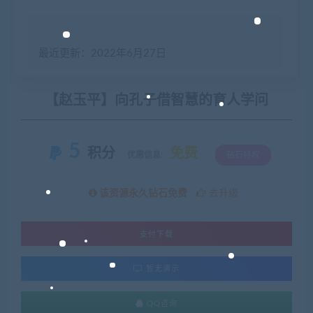
最近更新：2022年6月27日
【赵玉平】向孔子借智慧的育人学问
5
积分
免费
优惠信息:
钻石特权
该资源永久钻石免费
去升级
支付下载
暂无演示
QQ咨询