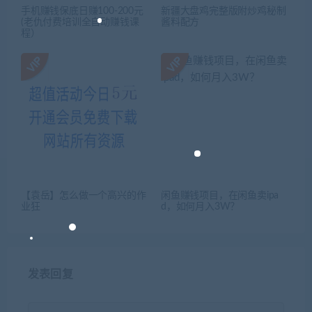
手机赚钱保底日赚100-200元
新疆大盘鸡完整版附炒鸡秘制
(老仇付费培训全自动赚钱课
酱料配方
程）
【袁岳】怎么做一个高兴的作
闲鱼赚钱项目，在闲鱼卖ipa
业狂
d，如何月入3W？
发表回复