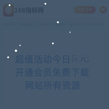
注册/登录
当前位置：
168指标网
企业管理
销售技巧
【赵玉平】向孔子借智慧的育人学问
>
>
>