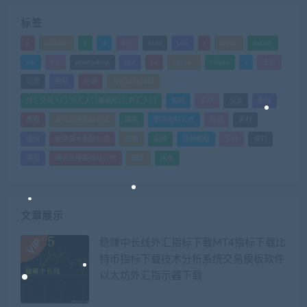
标签
a
android
c
d
doc
html
java
l
ldquo
mdash
mp
nlp
photoshop
ppt
ps
python
rdquo
s
企业
公式
团队
培训
外汇MT4指标
外汇交易入门_外汇入门基础知识_外汇入门
如何
实战
引流
指标
教程
文华财经指标公式
期货
期货指标公式
管理
素材
绩效
股票技术指标公式
营销
视频
视频教程
设计
课时
课程
通达信股票指标公式
销售
闲鱼
文章展示
稳赚中长线外汇指标下载MT4指标下载比
特币指标下载技术分析系统交易模板软件
以太坊外汇指示器下载