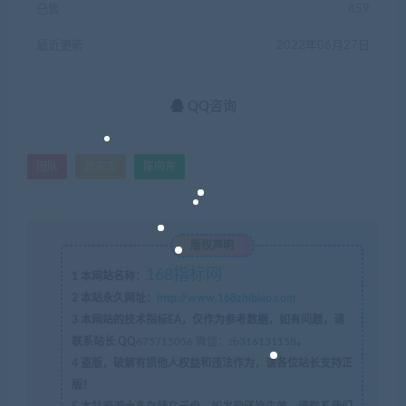
已售
859
最近更新
2022年06月27日
QQ咨询
团队
新东方
陈向东
版权声明
168指标网
1
本网站名称：
2
本站永久网址：
http://www.168zhibiao.com
3
本网站的技术指标EA，仅作为参考数据，如有问题，请
联系站长 QQ
675715056 微信：zb316131158
。
4
盗版，破解有损他人权益和违法作为，请各位站长支持正
版！