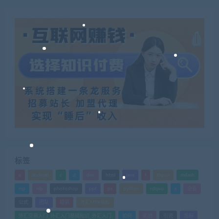
标签
a
android
c
d
doc
html
java
l
ldquo
mdash
mp
nlp
photoshop
ppt
ps
python
rdquo
s
企业
公式
团队
培训
外汇MT4指标
外汇交易入门_外汇入门基础知识_外汇入门
如何
实战
引流
指标