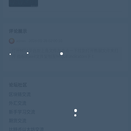
评论展示
admin
2026-01-28 02:00:10
打开MT4平台左上角文件左击点一下找到打开数据文件夹打
开 指标的ex4文件复制至MQL4\indicators下 t
论坛社区
区块链交流
外汇交流
新手学习交流
期货交流
比特币以太坊交流