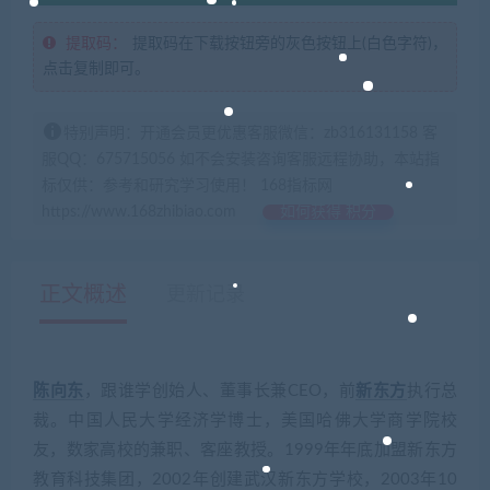
提取码：
提取码在下载按钮旁的灰色按钮上(白色字符)，
点击复制即可。
特别声明：开通会员更优惠客服微信：zb316131158 客
服QQ：675715056 如不会安装咨询客服远程协助，本站指
标仅供：参考和研究学习使用！ 168指标网
https://www.168zhibiao.com
如何获得 积分
正文概述
更新记录
陈向东
，跟谁学创始人、董事长兼CEO，前
新东方
执行总
裁。中国人民大学经济学博士，美国哈佛大学商学院校
友，数家高校的兼职、客座教授。1999年年底加盟新东方
教育科技集团，2002年创建武汉新东方学校，2003年10