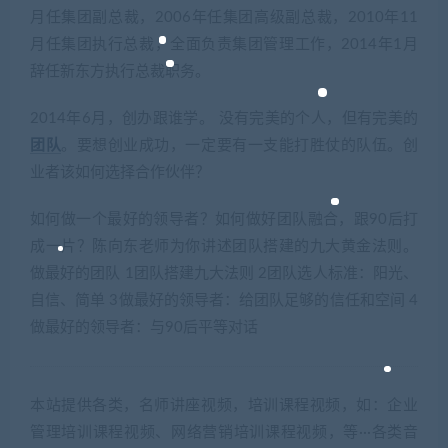
月任集团副总裁，2006年任集团高级副总裁，2010年11
月任集团执行总裁，全面负责集团管理工作，2014年1月
辞任新东方执行总裁职务。
2014年6月，创办跟谁学。 没有完美的个人，但有完美的
团队
。要想创业成功，一定要有一支能打胜仗的队伍。创
业者该如何选择合作伙伴？
如何做一个最好的领导者？如何做好团队融合，跟90后打
成一片？陈向东老师为你讲述团队搭建的九大黄金法则。
做最好的团队 1团队搭建九大法则 2团队选人标准：阳光、
自信、简单 3做最好的领导者：给团队足够的信任和空间 4
做最好的领导者：与90后平等对话
本站提供各类，名师讲座视频，培训课程视频，如：企业
管理培训课程视频、网络营销培训课程视频，等···各类音