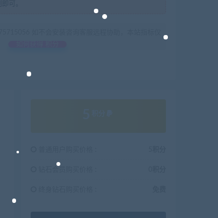
制即可。
675715056 如不会安装咨询客服远程协助，本站指标仅
如何获得 积分
5
积分
普通用户购买价格 :
5积分
钻石会员购买价格 :
0积分
终身钻石购买价格 :
免费