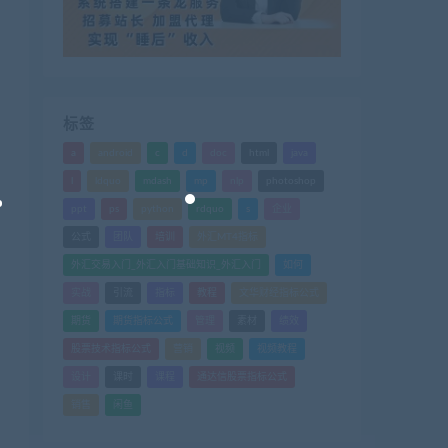
标签
a
android
c
d
doc
html
java
l
ldquo
mdash
mp
nlp
photoshop
ppt
ps
python
rdquo
s
企业
公式
团队
培训
外汇MT4指标
外汇交易入门_外汇入门基础知识_外汇入门
如何
实战
引流
指标
教程
文华财经指标公式
期货
期货指标公式
管理
素材
绩效
股票技术指标公式
营销
视频
视频教程
设计
课时
课程
通达信股票指标公式
销售
闲鱼