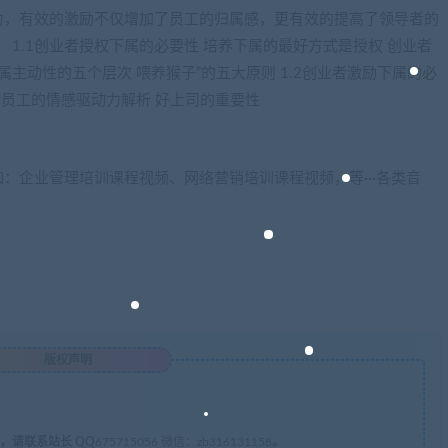
力，有效的激励不仅增加了员工的归属感，更有效的提高了领导者的
 1.1创业者授权下属的必要性 培养下属的最好方式是授权 创业者
属主动性的五个层次 喂养猴子”的五大原则 1.2创业者激励下属的必
 员工的情感驱动力解析 好上司的重要性
：企业管理培训课程视频、网络营销培训课程视频，等···各类音
版权声明
，请联系站长 QQ
675715056 微信：zb316131158
。