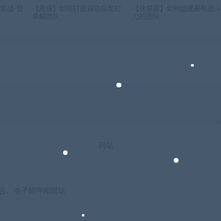
实战-营
【周嵘】如何打造自动自发的
【徐易容】如何组建最有战斗
卓越团队
力的团队
网站
名、电子邮件和网站