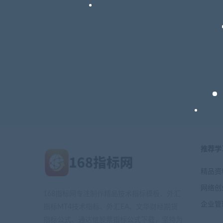
推荐学
精品资
网络创
168指标网专注制作精品技术指标模板、外汇
企业管
指标MT4技术指标、外汇EA、文华财经期货
指标公式、通达信股票指标公式下载，坚持为