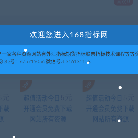
喜欢
0
欢迎您进入168指标网
下一
【团队领导】如何打造团队凝聚力与战斗
是一家各种资源网站有外汇指标期货指标股票指标技术课程等等
QQ号：675715056 微信号zb316131158