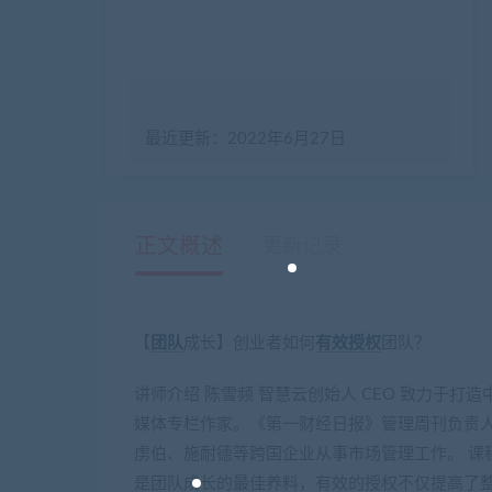
最近更新：2022年6月27日
正文概述
更新记录
【
团队
成长】创业者如何
有效
授权
团队？
讲师介绍 陈雪频 智慧云创始人 CEO 致力于
媒体专栏作家。《第一财经日报》管理周刊负责
虏伯、施耐德等跨国企业从事市场管理工作。 课程
是团队成长的最佳养料，有效的授权不仅提高了