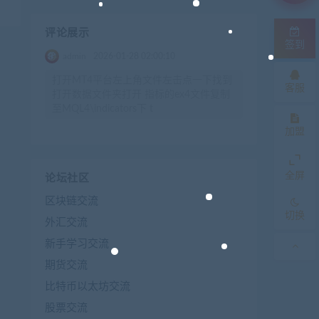
评论展示
签到
admin
2026-01-28 02:00:10
打开MT4平台左上角文件左击点一下找到
客服
打开数据文件夹打开 指标的ex4文件复制
至MQL4\indicators下 t
加盟
全屏
论坛社区
区块链交流
切换
外汇交流
新手学习交流
期货交流
比特币以太坊交流
股票交流