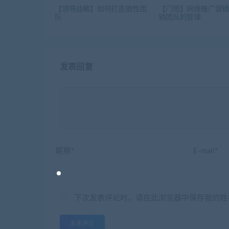
【领导战略】如何打造狼性团
【门雨】网络推广营销
队
销团队的管理
发表回复
昵称*
E-mail*
下次发表评论时，请在此浏览器中保存我的姓