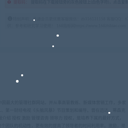
提取码：
提取码在下载按钮旁的灰色按钮上(白色字符)，点击复
特别声明：开通会员更优惠客服微信：zb316131158 客服QQ：
供：参考和研究学习使用！ 168指标网https://www.168zhibiao.com
打造中国最大的管理社群网站，并从事高管教练、新媒体营销工作，多家
人、第一财经电视《头脑风暴》节目策划和编导。曾在迅达、蒂森克
介绍 授权 激励 管理咨询 领导力 授权，是培养下属的最好方式，
整个团队的机动性，更有效的提高了领导者的时间利用率。激励，是