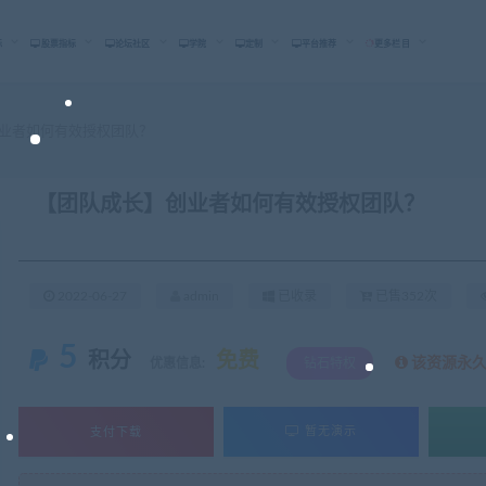
标
股票指标
论坛社区
学院
定制
平台推荐
更多栏目
业者如何有效授权团队？
【团队成长】创业者如何有效授权团队？
2022-06-27
admin
已收录
已售352次
5
积分
免费
该资源永
优惠信息:
钻石特权
支付下载
暂无演示