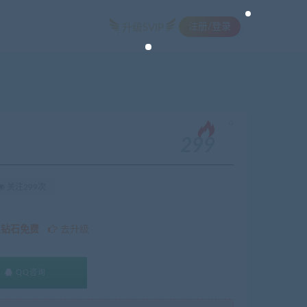
注册/登录
升级SVIP
。
299
关注299次
久钻石免费
去升级
QQ咨询