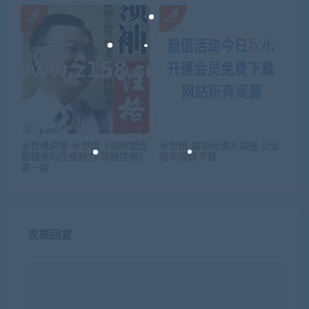
余世维讲座-余世维《如何塑造
余世维-成功经理人讲座 企业
管理者的性格魅力-领袖性格》
培训视频下载
第一版
发表回复