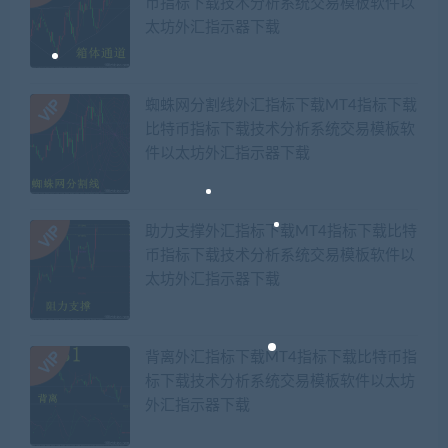
币指标下载技术分析系统交易模板软件以
太坊外汇指示器下载
蜘蛛网分割线外汇指标下载MT4指标下载
比特币指标下载技术分析系统交易模板软
件以太坊外汇指示器下载
助力支撑外汇指标下载MT4指标下载比特
币指标下载技术分析系统交易模板软件以
太坊外汇指示器下载
背离外汇指标下载MT4指标下载比特币指
标下载技术分析系统交易模板软件以太坊
外汇指示器下载