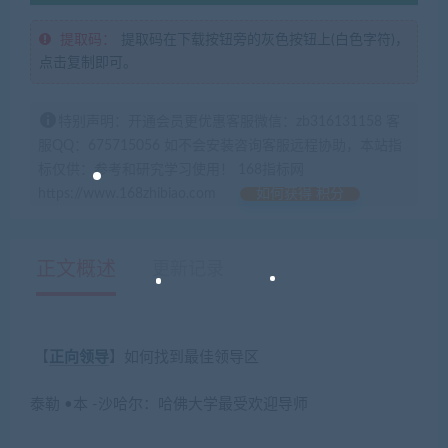
提取码：
提取码在下载按钮旁的灰色按钮上(白色字符)，
点击复制即可。
特别声明：开通会员更优惠客服微信：zb316131158 客
服QQ：675715056 如不会安装咨询客服远程协助，本站指
标仅供：参考和研究学习使用！ 168指标网
https://www.168zhibiao.com
如何获得 积分
正文概述
更新记录
【
正向
领导
】如何找到最佳领导区
泰勒 •本 -沙哈尔：哈佛大学最受欢迎导师