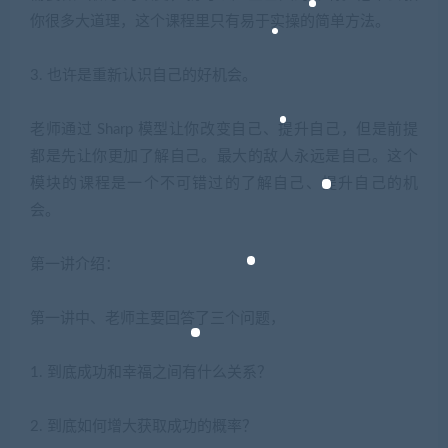
你很多大道理，这个课程里只有易于实操的简单方法。
3.
也许是重新认识自己的好机会。
老师通过 Sharp 模型让你改变自己、提升自己，但是前提
都是先让你更加了解自己。最大的敌人永远是自己。这个
模块的课程是一个不可错过的了解自己、提升自己的机
会。
第一讲介绍：
第一讲中、老师主要回答了三个问题，
1.
到底成功和幸福之间有什么关系？
2.
到底如何增大获取成功的概率？