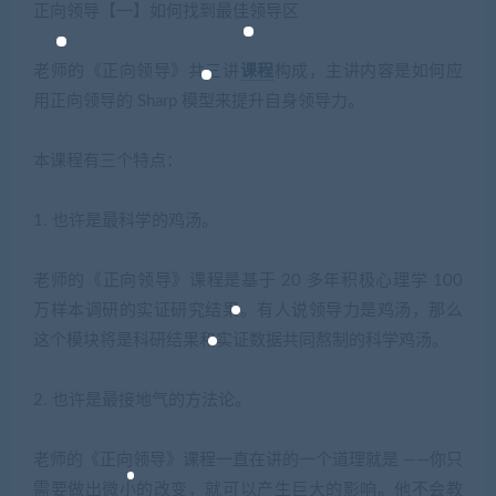
正向领导【一】如何找到最佳领导区
老师的《正向领导》共三讲
课程
构成，主讲内容是如何应
用正向领导的 Sharp 模型来提升自身领导力。
本课程有三个特点：
1.
也许是最科学的鸡汤。
老师的《正向领导》课程是基于 20 多年积极心理学 100
万样本调研的实证研究结果。有人说领导力是鸡汤，那么
这个模块将是科研结果和实证数据共同熬制的科学鸡汤。
2.
也许是最接地气的方法论。
老师的《正向领导》课程一直在讲的一个道理就是 ——你只
需要做出微小的改变，就可以产生巨大的影响。他不会教