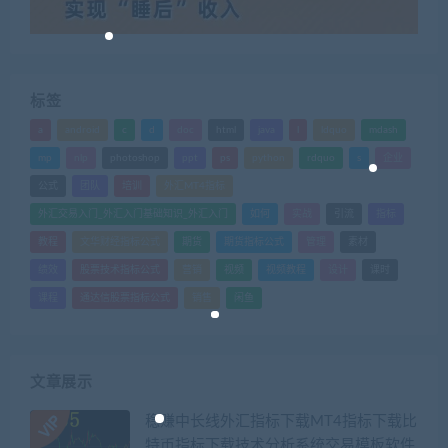
标签
a
android
c
d
doc
html
java
l
ldquo
mdash
mp
nlp
photoshop
ppt
ps
python
rdquo
s
企业
公式
团队
培训
外汇MT4指标
外汇交易入门_外汇入门基础知识_外汇入门
如何
实战
引流
指标
教程
文华财经指标公式
期货
期货指标公式
管理
素材
绩效
股票技术指标公式
营销
视频
视频教程
设计
课时
课程
通达信股票指标公式
销售
闲鱼
文章展示
稳赚中长线外汇指标下载MT4指标下载比
特币指标下载技术分析系统交易模板软件