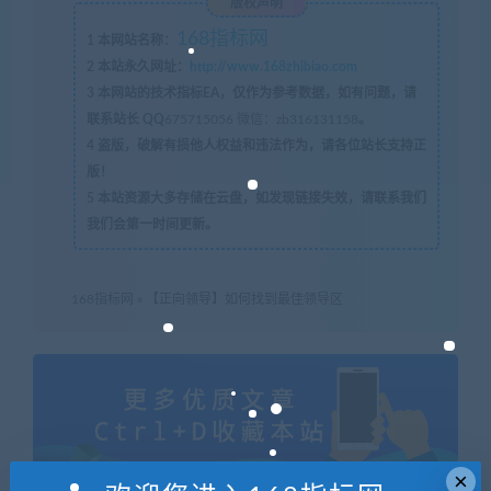
版权声明
168指标网
1
本网站名称：
2
本站永久网址：
http://www.168zhibiao.com
3
本网站的技术指标EA，仅作为参考数据，如有问题，请
联系站长 QQ
675715056 微信：zb316131158
。
4
盗版，破解有损他人权益和违法作为，请各位站长支持正
版！
5
本站资源大多存储在云盘，如发现链接失效，请联系我们
我们会第一时间更新。
168指标网
»
【正向领导】如何找到最佳领导区
×