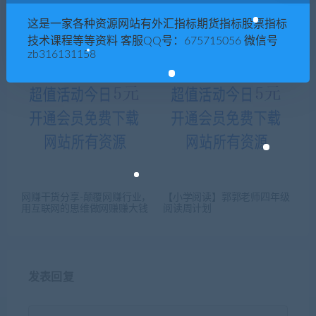
500套AE模板6DVD
【陈志武】经济减速时期回归
这是一家各种资源网站有外汇指标期货指标股票指标
主业是企业上策
技术课程等等资料 客服QQ号：675715056 微信号
zb316131158
网赚干货分享-颠覆网赚行业，
【小学阅读】郭郭老师四年级
用互联网的思维做网赚赚大钱
阅读周计划
发表回复