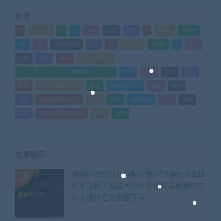
标签
a
android
c
d
doc
html
java
l
ldquo
mdash
mp
nlp
photoshop
ppt
ps
python
rdquo
s
企业
公式
团队
培训
外汇MT4指标
外汇交易入门_外汇入门基础知识_外汇入门
如何
实战
引流
指标
教程
文华财经指标公式
期货
期货指标公式
管理
素材
绩效
股票技术指标公式
营销
视频
视频教程
设计
课时
课程
通达信股票指标公式
销售
闲鱼
文章展示
稳赚中长线外汇指标下载MT4指标下载比
特币指标下载技术分析系统交易模板软件
以太坊外汇指示器下载