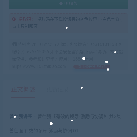
QQ咨询
提取码：
提取码在下载按钮旁的灰色按钮上(白色字符)，
点击复制即可。
特别声明：开通会员更优惠客服微信：zb316131158 客
服QQ：675715056 如不会安装咨询客服远程协助，本站指
标仅供：参考和研究学习使用！ 168指标网
https://www.168zhibiao.com
如何获得 积分
正文概述
更新记录
曾仕强
讲座
– 曾仕强《有效的领导-激励与协调》
共2集
曾仕强 有效的领导-激励与协调 01