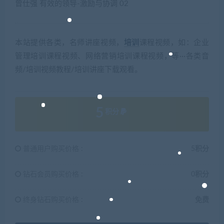
曾仕强 有效的领导-激励与协调 02
本站提供各类，名师讲座视频，
培训
课程视频，如：企业
管理培训课程视频、网络营销培训课程视频，等···各类音
频/培训视频教程/培训讲座下载观看。
5
积分
普通用户购买价格 :
5积分
钻石会员购买价格 :
0积分
终身钻石购买价格 :
免费