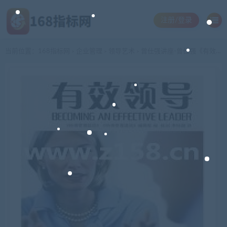
注册/登录
当前位置：
168指标网
企业管理
领导艺术
曾仕强讲座-曾仕强《有效的领导-激励与协调》
>
>
>