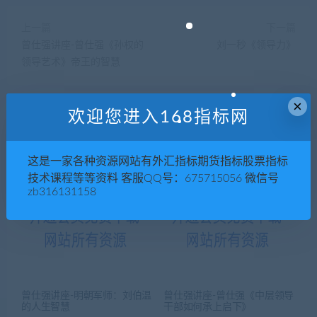
上一篇
下一篇
曾仕强讲座-曾仕强《孙权的
刘一秒《领导力》
领导艺术》帝王的智慧
×
欢迎您进入168指标网
相关推荐
这是一家各种资源网站有外汇指标期货指标股票指标
技术课程等等资料 客服QQ号：675715056 微信号
zb316131158
曾仕强讲座-明朝军师：刘伯温
曾仕强讲座-曾仕强《中层领导
的人生智慧
干部如何承上启下》