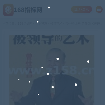
注册/登录
当前位置：
168指标网
企业管理
领导艺术
曾仕强讲座-曾仕强《被领导的艺术》
>
>
>