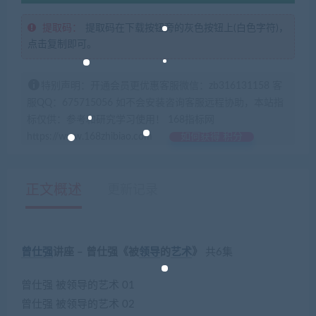
提取码：
提取码在下载按钮旁的灰色按钮上(白色字符)，
点击复制即可。
特别声明：开通会员更优惠客服微信：zb316131158 客
服QQ：675715056 如不会安装咨询客服远程协助，本站指
标仅供：参考和研究学习使用！ 168指标网
https://www.168zhibiao.com
如何获得 积分
正文概述
更新记录
曾仕强
讲座 – 曾仕强《被
领导
的
艺术
》
共6集
曾仕强 被领导的艺术 01
曾仕强 被领导的艺术 02