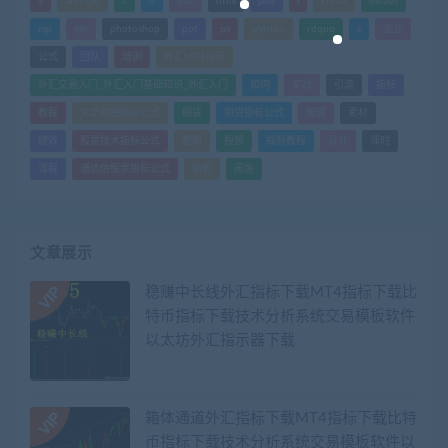
a
android
c
d
doc
html
java
l
ldquo
mdash
mp
nlp
photoshop
ppt
ps
python
rdquo
s
企业
公式
团队
培训
外汇MT4指标
外汇交易入门_外汇入门基础知识_外汇入门
如何
实战
引流
指标
教程
文华财经指标公式
期货
期货指标公式
管理
素材
绩效
股票技术指标公式
营销
视频
视频教程
设计
课时
课程
通达信股票指标公式
销售
闲鱼
文章展示
稳赚中长线外汇指标下载MT4指标下载比
特币指标下载技术分析系统交易模板软件
以太坊外汇指示器下载
箱体通道外汇指标下载MT4指标下载比特
币指标下载技术分析系统交易模板软件以