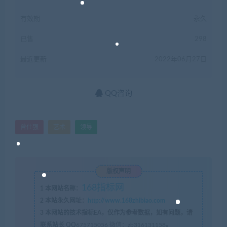
有效期
永久
已售
298
最近更新
2022年06月27日
QQ咨询
曾仕强
艺术
领导
版权声明
168指标网
1
本网站名称：
2
本站永久网址：
http://www.168zhibiao.com
3
本网站的技术指标EA，仅作为参考数据，如有问题，请
联系站长 QQ
675715056 微信：zb316131158
。