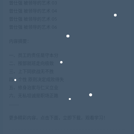
曾仕强 被领导的艺术 03
曾仕强 被领导的艺术 04
曾仕强 被领导的艺术 05
曾仕强 被领导的艺术 06
内容摘要：
一、员工的责任是守本分
二、按部就班走向极致
三、上下同欲战无不胜
四、个性 原则决定成败得失
五、修身治家与仁义立业
六、无私坦诚是职场正路
………
更多精彩内容，点击下面，立即下载，观看学习！