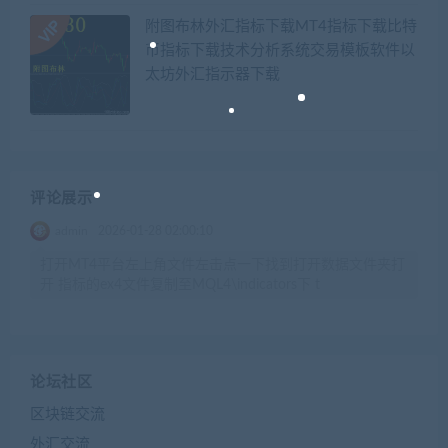
附图布林外汇指标下载MT4指标下载比特
币指标下载技术分析系统交易模板软件以
太坊外汇指示器下载
评论展示
admin
2026-01-28 02:00:10
打开MT4平台左上角文件左击点一下找到打开数据文件夹打
开 指标的ex4文件复制至MQL4\indicators下 t
论坛社区
区块链交流
外汇交流