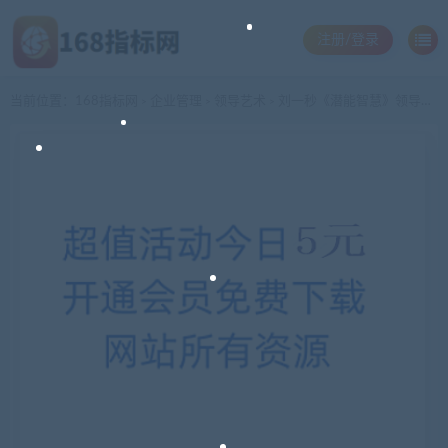
注册/登录
当前位置：
168指标网
企业管理
领导艺术
刘一秒《潜能智慧》领导者赢利智慧-潜能开发
>
>
>