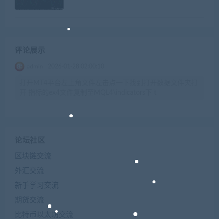
评论展示
admin
2026-01-28 02:00:10
打开MT4平台左上角文件左击点一下找到打开数据文件夹打
开 指标的ex4文件复制至MQL4\indicators下 t
论坛社区
区块链交流
外汇交流
新手学习交流
期货交流
比特币以太坊交流