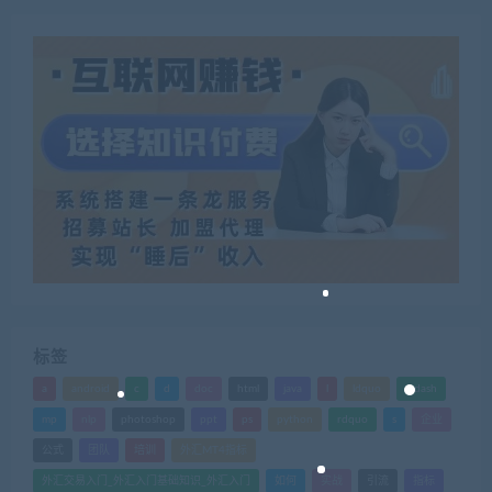
标签
a
android
c
d
doc
html
java
l
ldquo
mdash
mp
nlp
photoshop
ppt
ps
python
rdquo
s
企业
公式
团队
培训
外汇MT4指标
外汇交易入门_外汇入门基础知识_外汇入门
如何
实战
引流
指标