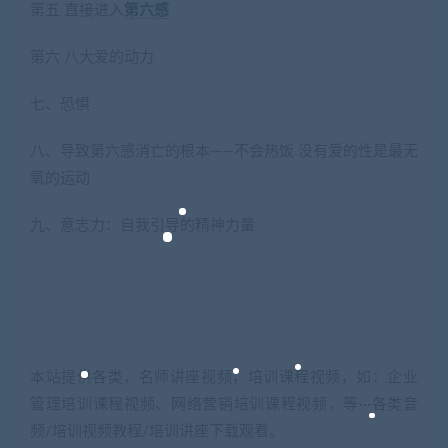
第五 直接进入
第六感
第六 八大爱的动力
七、恐惧
八、导致第六感消亡的根本——不会热饭 没有爱的性是最无
氧的运动
九、意志力：自我引导的精神力量
本站提供各类，名师讲座视频，培训课程视频，如：企业
管理培训课程视频、网络营销培训课程视频，等···各类音
频/培训视频教程/培训讲座下载观看。