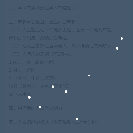
二、学习有用的还是学习有道理的？
三、成长就会出丑，出丑就会成长
（一）人生就是在一个地方丢脸，在另一个地方有脸。
成功之前叫皮，成功之后叫脸。
（二）成大业者都是目中无人，从不按德性来分辨人。
（三）人与人的差别只有2件事：
1.动力：食（衣食住行）
2.阻力：恐惧
性（性能，生命力状态）
惰性（意志力，用意志来化解）
爱（人事物）
四、用潜能的力量激发动力
五、开发潜能的模式（以实现收入1万元为例）