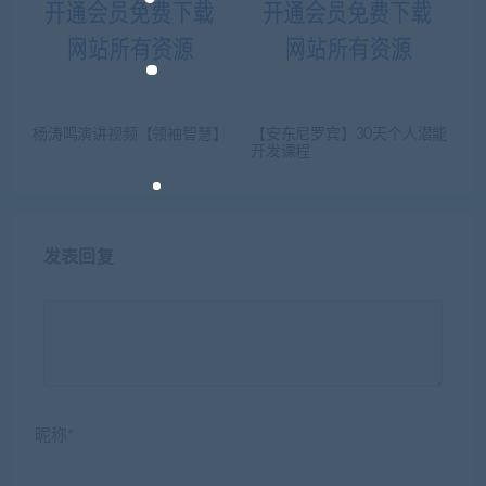
杨涛鸣演讲视频【领袖智慧】
【安东尼罗宾】30天个人潜能
开发课程
发表回复
昵称*