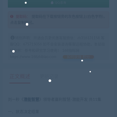
QQ咨询
提取码：
提取码在下载按钮旁的灰色按钮上(白色字符)，
点击复制即可。
特别声明：开通会员更优惠客服微信：zb316131158 客
服QQ：675715056 如不会安装咨询客服远程协助，本站指
标仅供：参考和研究学习使用！ 168指标网
https://www.168zhibiao.com
如何获得 积分
正文概述
更新记录
刘一秒《
潜能
智慧
》领导者赢利智慧-潜能开发 共11集
一、状态决定结果