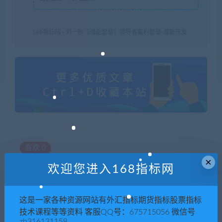
168指标网
»
刘一秒《潜能智慧》领导者赢利智慧-潜能开发
喜欢
0
×
欢迎您进入168指标网
上一篇
下一篇
这是一家各种资源网站有外汇指标期货指标股票指标
李强演讲视频-李强《巅峰销
余世维讲座-余世维《管理者
技术课程等等资料 客服QQ号：675715056 微信号
售与领导力》
的压力管理AQ》
zb316131158