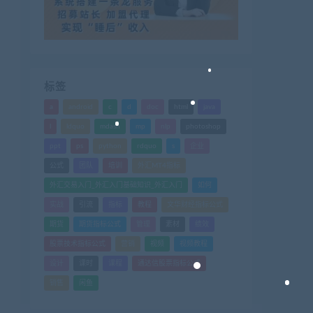
标签
a
android
c
d
doc
html
java
l
ldquo
mdash
mp
nlp
photoshop
ppt
ps
python
rdquo
s
企业
公式
团队
培训
外汇MT4指标
外汇交易入门_外汇入门基础知识_外汇入门
如何
实战
引流
指标
教程
文华财经指标公式
期货
期货指标公式
管理
素材
绩效
股票技术指标公式
营销
视频
视频教程
设计
课时
课程
通达信股票指标公式
销售
闲鱼