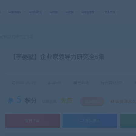
标
股票指标
论坛社区
学院
定制
平台推荐
更多栏目
家领导力研究全5集
【李晏墅】企业家领导力研究全5集
2022-06-27
admin
已收录
已售955次
5
积分
免费
该资源永
优惠信息:
钻石特权
支付下载
暂无演示