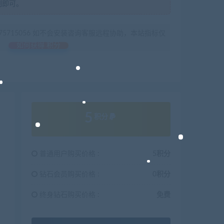
制即可。
675715056 如不会安装咨询客服远程协助，本站指标仅
如何获得 积分
5
积分
普通用户购买价格 :
5积分
钻石会员购买价格 :
0积分
终身钻石购买价格 :
免费