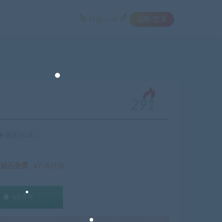
注册/登录
升级SVIP
。
291
关注291次
久钻石免费
去升级
QQ咨询