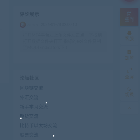
评论展示
签到
admin
2026-01-28 02:00:10
打开MT4平台左上角文件左击点一下找到
客服
打开数据文件夹打开 指标的ex4文件复制
至MQL4\indicators下 t
加盟
全屏
论坛社区
区块链交流
切换
外汇交流
新手学习交流
期货交流
比特币以太坊交流
股票交流