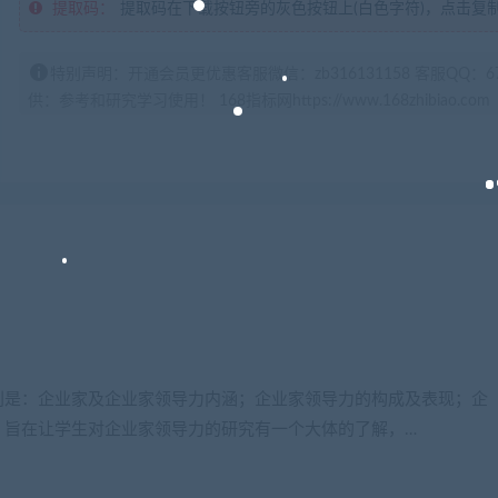
提取码：
提取码在下载按钮旁的灰色按钮上(白色字符)，点击复
特别声明：开通会员更优惠客服微信：zb316131158 客服QQ：
供：参考和研究学习使用！ 168指标网https://www.168zhibiao.com
别是：企业家及企业家领导力内涵；企业家领导力的构成及表现；企
。旨在让学生对企业家领导力的研究有一个大体的了解，…