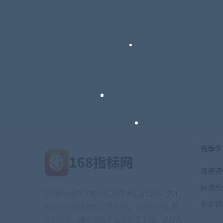
推荐学
精品资
网络创
168指标网专注制作精品技术指标模板、外汇
企业管
指标MT4技术指标、外汇EA、文华财经期货
指标公式、通达信股票指标公式下载，坚持为