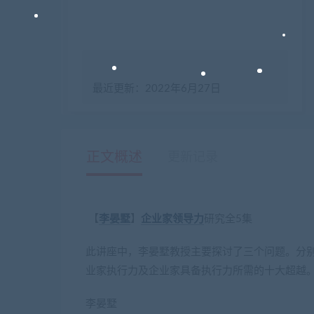
最近更新：2022年6月27日
正文概述
更新记录
【
李晏墅
】
企业家
领导力
研究全5集
此讲座中，李晏墅教授主要探讨了三个问题。分
业家执行力及企业家具备执行力所需的十大超越
李晏墅