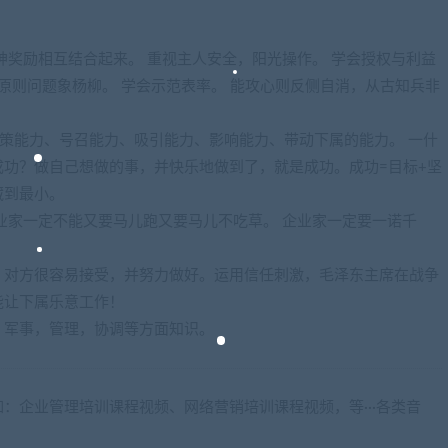
神奖励相互结合起来。 重视主人安全，阳光操作。 学会授权与利益
非原则问题象杨柳。 学会示范表率。 能攻心则反侧自消，从古知兵非
决策能力、号召能力、吸引能力、影响能力、带动下属的能力。 一什
功？做自己想做的事，并快乐地做到了，就是成功。成功=目标+坚
藏到最小。
业家一定不能又要马儿跑又要马儿不吃草。 企业家一定要一诺千
，对方很容易接受，并努力做好。运用信任刺激，毛泽东主席在战争
能让下属乐意工作！
，军事，管理，协调等方面知识。
：企业管理培训课程视频、网络营销培训课程视频，等···各类音