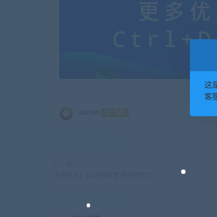
这
客服
admin
钻石
上一篇
【许晓平】从组织角度透视领导力