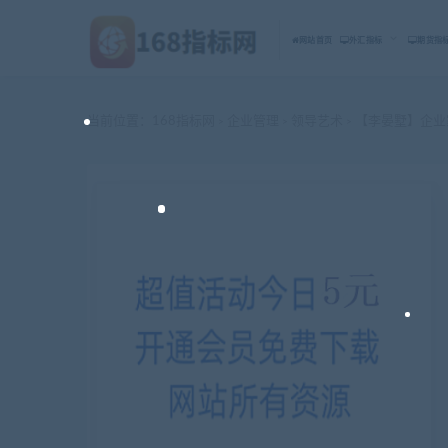
网站首页
外汇指标
期货指
当前位置：
168指标网
企业管理
领导艺术
【李晏墅】企业
>
>
>