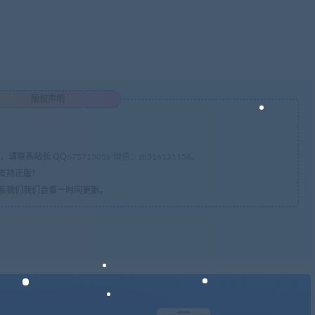
版权声明
，请联系站长 QQ
675715056 微信：zb316131158
。
支持正版！
系我们我们会第一时间更新。