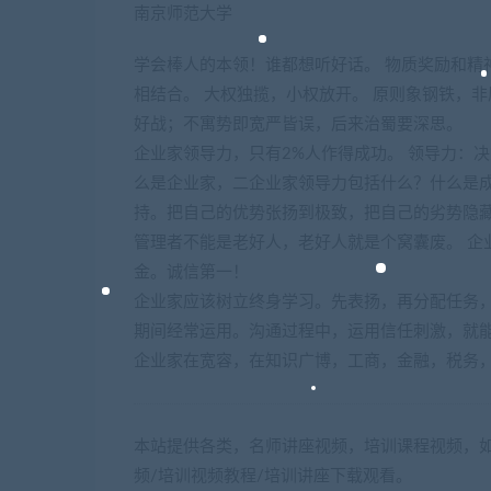
南京师范大学
学会棒人的本领！谁都想听好话。 物质奖励和精
相结合。 大权独揽，小权放开。 原则象钢铁，
好战；不寓势即宽严皆误，后来治蜀要深思。
企业家领导力，只有2%人作得成功。 领导力：
么是企业家，二企业家领导力包括什么？什么是成
持。把自己的优势张扬到极致，把自己的劣势隐
管理者不能是老好人，老好人就是个窝囊废。 企
金。诚信第一！
企业家应该树立终身学习。先表扬，再分配任务
期间经常运用。沟通过程中，运用信任刺激，就
企业家在宽容，在知识广博，工商，金融，税务
本站提供各类，名师讲座视频，培训课程视频，如
频/培训视频教程/培训讲座下载观看。