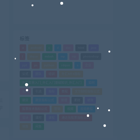
标签
a
android
c
d
doc
html
java
l
ldquo
mdash
mp
nlp
photoshop
ppt
ps
python
rdquo
s
企业
公式
团队
培训
外汇MT4指标
外汇交易入门_外汇入门基础知识_外汇入门
如何
实战
引流
指标
教程
文华财经指标公式
篇
期货
期货指标公式
管理
素材
绩效
学
股票技术指标公式
营销
视频
视频教程
设计
课时
课程
通达信股票指标公式
销售
闲鱼