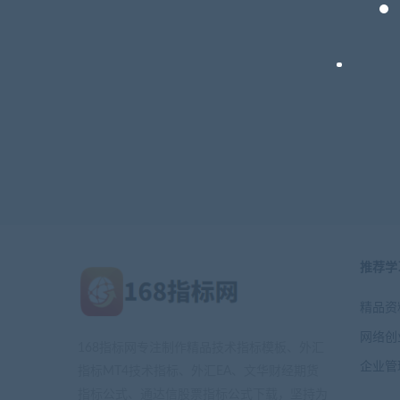
推荐学
精品资
网络创
168指标网专注制作精品技术指标模板、外汇
企业管
指标MT4技术指标、外汇EA、文华财经期货
指标公式、通达信股票指标公式下载，坚持为