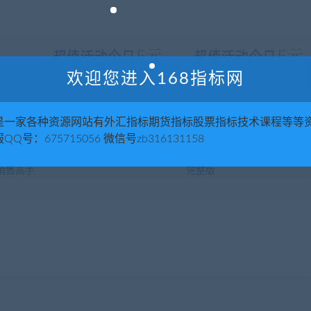
欢迎您进入168指标网
是一家各种资源网站有外汇指标期货指标股票指标技术课程等等
QQ号：675715056 微信号zb316131158
培训视
【思维培训】亲子思维导图
绝技X宝PS美工教程工具+视
销售高手
完整版