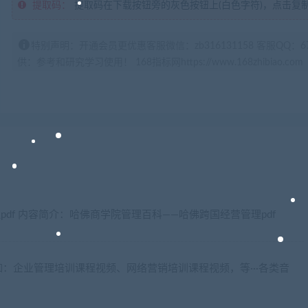
提取码：
提取码在下载按钮旁的灰色按钮上(白色字符)，点击复
特别声明：开通会员更优惠客服微信：zb316131158 客服QQ：
供：参考和研究学习使用！ 168指标网https://www.168zhibiao.com
pdf 内容简介：哈佛商学院管理百科——哈佛跨国经营管理pdf
：企业管理培训课程视频、网络营销培训课程视频，等···各类音