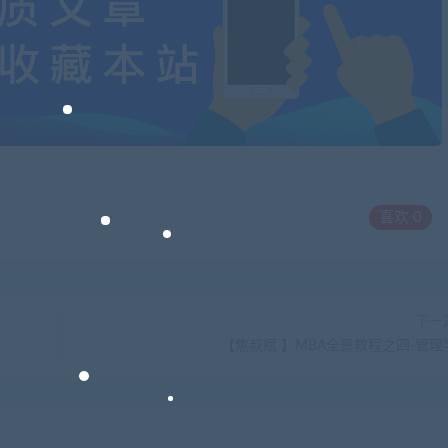
喜欢
0
下一
【焦叔斌 】MBA全景教程之四-管理