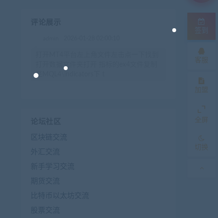
评论展示
签到
admin
2026-01-28 02:00:10
打开MT4平台左上角文件左击点一下找到
客服
打开数据文件夹打开 指标的ex4文件复制
至MQL4\indicators下 t
加盟
全屏
论坛社区
区块链交流
切换
外汇交流
新手学习交流
期货交流
比特币以太坊交流
股票交流