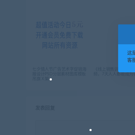
这
客服
七夕情人节广告艺术字促销海
《线上销售训练营》
报设计PSD分层素材图库模板
频，7天人人都能成为
吊旗Ｘ架
发表回复