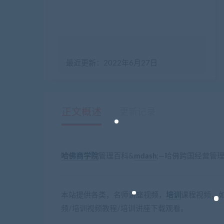
最近更新：2022年6月27日
正文概述
更新记录
哈佛商学院
管理百科&
mdash
;—哈佛跨国经营管理
本站提供各类，名师讲座视频，
培训
课程视频，如
频/培训视频教程/培训讲座下载观看。