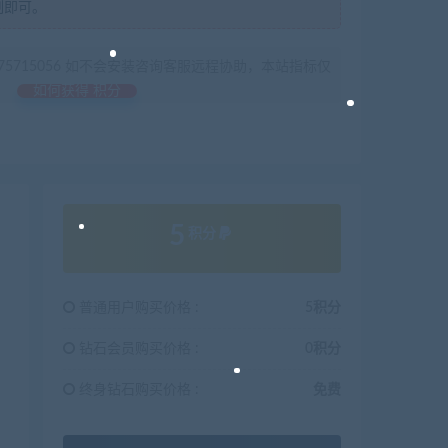
制即可。
675715056 如不会安装咨询客服远程协助，本站指标仅
如何获得 积分
5
积分
普通用户购买价格 :
5积分
钻石会员购买价格 :
0积分
终身钻石购买价格 :
免费