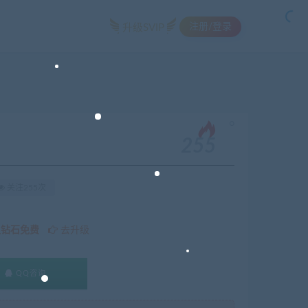
注册/登录
升级SVIP
。
255
关注255次
久钻石免费
去升级
QQ咨询