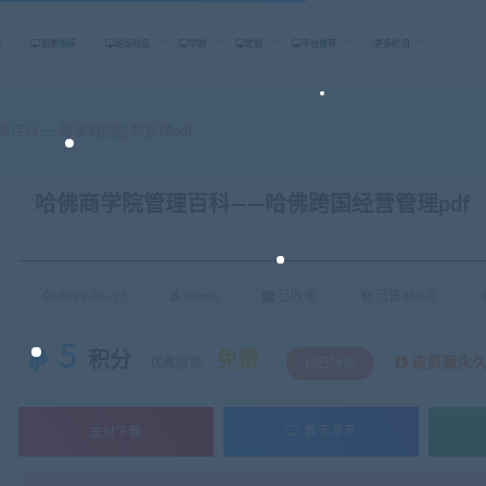
标
股票指标
论坛社区
学院
定制
平台推荐
更多栏目
百科——哈佛跨国经营管理pdf
哈佛商学院管理百科——哈佛跨国经营管理pdf
2022-06-27
admin
已收录
已售353次
5
积分
免费
该资源永
优惠信息:
钻石特权
支付下载
暂无演示