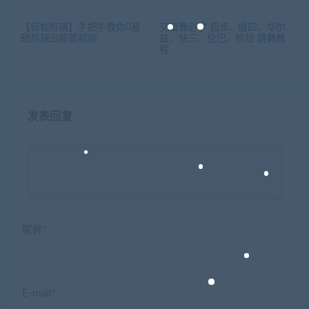
【轻松剪辑】手把手教你0基
交谊舞必学 狐步、慢四、华尔
础剪辑出超赞视频
兹、快三、伦巴、恰恰 跳舞教
程
发表回复
昵称*
E-mail*