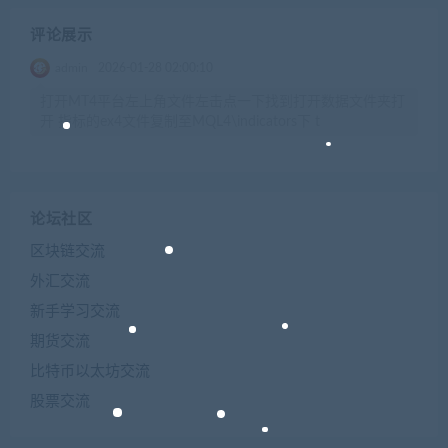
评论展示
admin
2026-01-28 02:00:10
打开MT4平台左上角文件左击点一下找到打开数据文件夹打
开 指标的ex4文件复制至MQL4\indicators下 t
论坛社区
区块链交流
外汇交流
新手学习交流
期货交流
比特币以太坊交流
股票交流