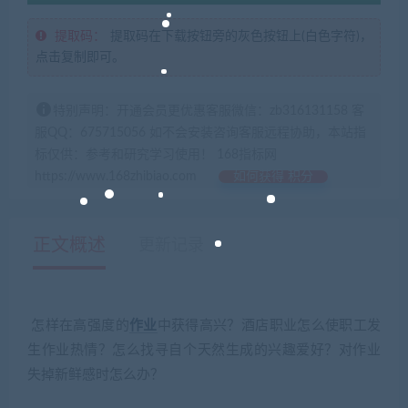
提取码：
提取码在下载按钮旁的灰色按钮上(白色字符)，
点击复制即可。
特别声明：开通会员更优惠客服微信：zb316131158 客
服QQ：675715056 如不会安装咨询客服远程协助，本站指
标仅供：参考和研究学习使用！ 168指标网
https://www.168zhibiao.com
如何获得 积分
正文概述
更新记录
怎样在高强度的
作业
中获得高兴？酒店职业怎么使职工发
生作业热情？怎么找寻自个天然生成的兴趣爱好？对作业
失掉新鲜感时怎么办？