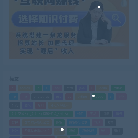
标签
a
android
c
d
doc
html
java
l
ldquo
mdash
mp
nlp
photoshop
ppt
ps
python
rdquo
s
企业
公式
团队
培训
外汇MT4指标
外汇交易入门_外汇入门基础知识_外汇入门
如何
实战
引流
指标
教程
文华财经指标公式
期货
期货指标公式
管理
素材
绩效
股票技术指标公式
营销
视频
视频教程
设计
课时