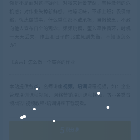
你是不是面对这些疑问：对将来远景茫然，有种激烈的危
机感；对作业失掉新鲜感，枯燥乏味，不想上班；畏畏缩
缩，忧虑做错事，什么重任都不敢承担；自傲缺乏，不敢
向他人宣布自个的观念；频频跳槽，堕入恶性循环，时机
一天天丢失；作业和日子的比重急剧失衡，不知该怎么
办？
【袁岳】怎么做一个高兴的作业
本站提供各类，名师讲座
视频
，
培训
课程视频，如：企业
管理培训课程视频、网络营销培训课程视频，等···各类音
频/培训视频教程/培训讲座下载观看。
5
积分