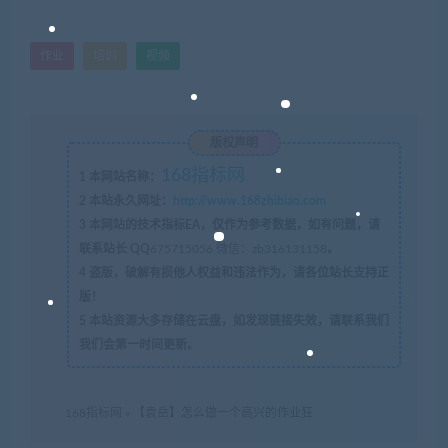
作业
培训
视频
版权声明
168指标网
1
本网站名称：
2
本站永久网址：
http://www.168zhibiao.com
3
本网站的技术指标EA，仅作为参考数据，如有问题，请
联系站长 QQ
675715056 微信：zb316131158
。
4
盗版，破解有损他人权益和违法作为，请各位站长支持正
版！
5
本站资源大多存储在云盘，如发现链接失效，请联系我们
我们会第一时间更新。
168指标网
»
【袁岳】怎么做一个高兴的作业狂