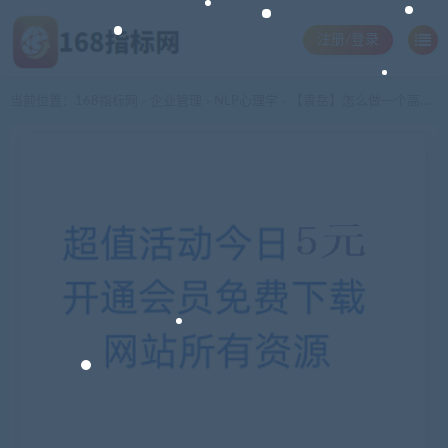
注册/登录
当前位置：
168指标网
企业管理
NLP心理学
【袁岳】怎么做一个高兴的作业狂
>
>
>