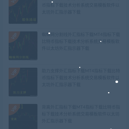
币指标下载技术分析系统交易模板软件以
太坊外汇指示器下载
蜘蛛网分割线外汇指标下载MT4指标下载
比特币指标下载技术分析系统交易模板软
件以太坊外汇指示器下载
助力支撑外汇指标下载MT4指标下载比特
币指标下载技术分析系统交易模板软件以
太坊外汇指示器下载
背离外汇指标下载MT4指标下载比特币指
标下载技术分析系统交易模板软件以太坊
外汇指示器下载