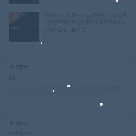
附图布林外汇指标下载MT4指标下载比特
币指标下载技术分析系统交易模板软件以
太坊外汇指示器下载
评论展示
admin
2026-01-28 02:00:10
打开MT4平台左上角文件左击点一下找到打开数据文件夹打
开 指标的ex4文件复制至MQL4\indicators下 t
论坛社区
区块链交流