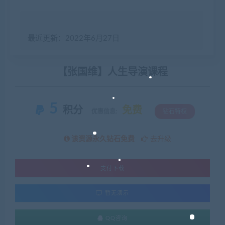
最近更新：2022年6月27日
【张国维】人生导演课程
5
积分
免费
优惠信息:
钻石特权
该资源永久钻石免费
去升级
支付下载
暂无演示
QQ咨询