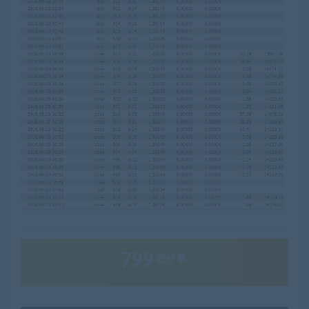
799
积分