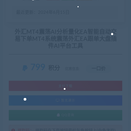
最近更新：2024年6月15日
外汇MT4震荡AI分析量化EA智能自动交
易下单MT4系统震荡外汇EA跟单大盘插
件AI平台工具
799
积分
一口价
优惠信息:
支付下载
暂无演示
QQ咨询
提取码：
提取码在下载按钮旁的灰色按钮上(白色字符)，