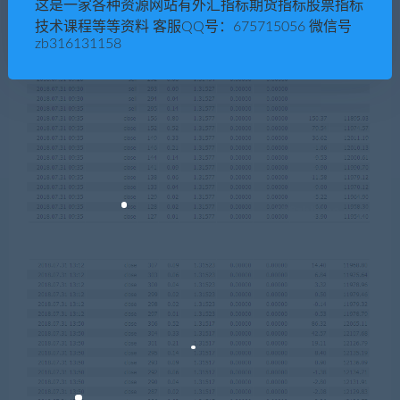
这是一家各种资源网站有外汇指标期货指标股票指标
技术课程等等资料 客服QQ号：675715056 微信号
zb316131158