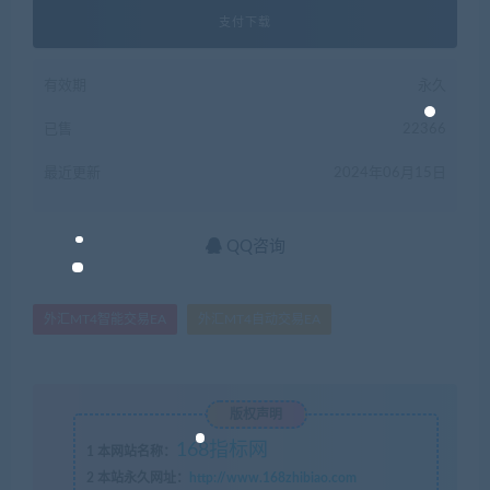
支付下载
有效期
永久
已售
22366
最近更新
2024年06月15日
QQ咨询
外汇MT4智能交易EA
外汇MT4自动交易EA
版权声明
168指标网
1
本网站名称：
2
本站永久网址：
http://www.168zhibiao.com