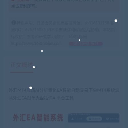
点击复制即可。
特别声明：开通会员更优惠客服微信：zb316131158 客
服QQ：675715056 如不会安装咨询客服远程协助，本站指
标仅供：参考和研究学习使用！ 168指标网
https://www.168zhibiao.com
如何获得 积分
正文概述
外汇MT4震荡AI分析量化EA智能自动交易下单MT4系统震
荡外汇EA跟单大盘插件AI平台工具