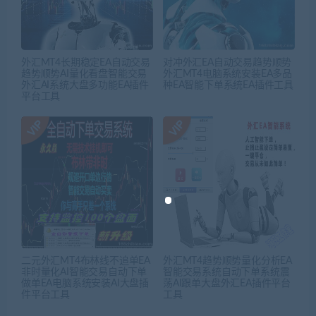
外汇MT4长期稳定EA自动交易
对冲外汇EA自动交易趋势顺势
趋势顺势AI量化看盘智能交易
外汇MT4电脑系统安装EA多品
外汇AI系统大盘多功能EA插件
种EA智能下单系统EA插件工具
平台工具
二元外汇MT4布林线不追单EA
外汇MT4趋势顺势量化分析EA
非时量化AI智能交易自动下单
智能交易系统自动下单系统震
做单EA电脑系统安装AI大盘插
荡AI跟单大盘外汇EA插件平台
件平台工具
工具