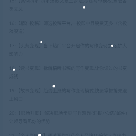
15:【案例拆解]拆解爆款文章三步法,提炼写作模板,驾驭各
类文风
16:【精准投稿】筛选投稿平台,一投即中且稿费更多（含投
稿渠道）
17:【头条变现】当下热门平台开启你的写作变现之路,扩大
影响力
18:【读书变现】拆解稿听书稿的写作变现,让你读过的书变
成钱
19:【故事变现】趋势上涨的写作变现模式,快速掌握抢先跟
上风口
20:【职场升职】解决职场常见写作难题(汇报/总结/邮件)
让领导看见你的优势
21:【个人影响力】通过写作打造个人品牌10倍放大影响力,