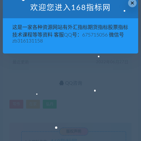
×
欢迎您进入168指标网
支付下载
这是一家各种资源网站有外汇指标期货指标股票指标
技术课程等等资料 客服QQ号：675715056 微信号
有效期
永久
zb316131158
已售
626
最近更新
2022年06月27日
QQ咨询
写作
在家
弘丹
版权声明