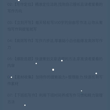
02:【写作定位】精准定位法则,找到自己擅长且读者爱看的
写作方向
03:【立刻开写】每天轻松写500字的自由写作法,让你从害
怕写作到提笔就写
04:【高效写作】写作六步法,零基础小白也能爆发高效写作
力
05:【爆款选题】快速策划文章选题的方法,拿准读者爱看的
内容
06:【素材收集】加持你的搜索能力+整理能力,快速找到写
作素材
07:【下班后写作】利用下班时间养成写作习惯和精力管理
方法