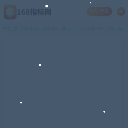
注册/登录
当前位置：
168指标网
网络创业
创业项目
弘丹写作21天训练营，落笔生钱0基础也能开写，多一份在家躺赚副业
>
>
>