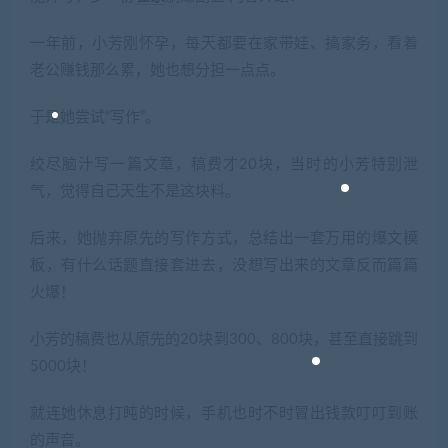
一年前，小芳刚怀孕，每天都要在家带娃、搞家务，看着
老公赚钱那么累，她也想分担一点点。
于是她尝试“写作”。
绞尽脑汁写一篇文章，稿费才20块，当时的小芳特别泄
气，觉得自己天生不是这块料。
后来，她抛弃原先的写作方式，总结出一套万用的爆文模
板，有什么话题直接套进去，没想写出来的文章反而篇篇
火爆！
小芳的稿费也从原先的20块到300、800块，甚至直接跳到
5000块！
就连她休息打盹的时候，手机也时不时冒出钱款叮叮到账
的声音。