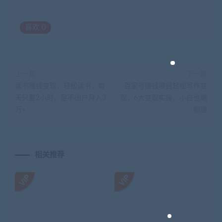
喜欢
0
上一篇
下一篇
读书赚钱变现，轻松读书，每
百家号赚钱项目轻松写作变
天只要2小时，足不出户月入3
现，6大变现实操，小白也能
万+
躺赚
相关推荐