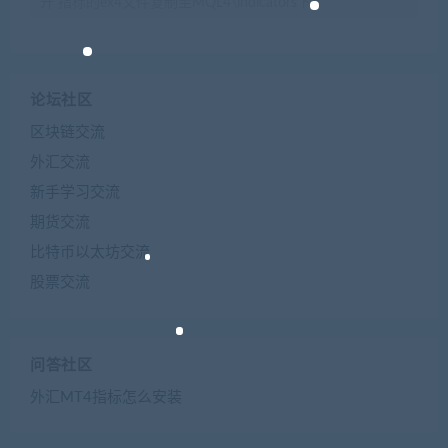
开 指标的ex4文件复制至MQL4\indicators下 t
论坛社区
区块链交流
外汇交流
新手学习交流
期货交流
比特币以太坊交流
股票交流
问答社区
外汇MT4指标怎么安装