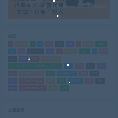
标签
a
android
c
d
doc
html
java
l
ldquo
mdash
mp
nlp
photoshop
ppt
ps
python
rdquo
s
企业
公式
团队
培训
外汇MT4指标
外汇交易入门_外汇入门基础知识_外汇入门
如何
实战
引流
指标
教程
文华财经指标公式
期货
期货指标公式
管理
素材
绩效
股票技术指标公式
营销
视频
视频教程
设计
课时
课程
通达信股票指标公式
销售
闲鱼
文章展示