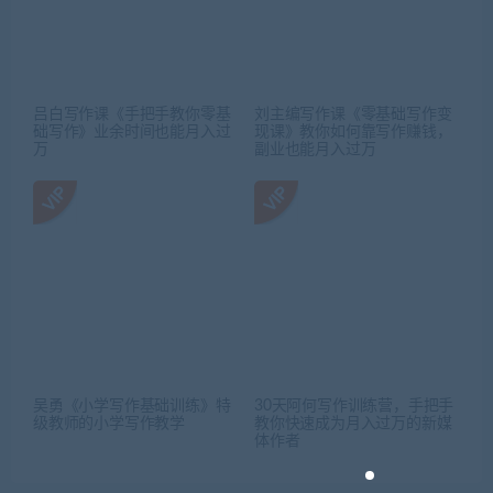
吕白写作课《手把手教你零基
刘主编写作课《零基础写作变
础写作》业余时间也能月入过
现课》教你如何靠写作赚钱，
万
副业也能月入过万
吴勇《小学写作基础训练》特
30天阿何写作训练营，手把手
级教师的小学写作教学
教你快速成为月入过万的新媒
体作者