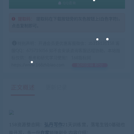
QQ咨询
提取码：
提取码在下载按钮旁的灰色按钮上(白色字符)，
点击复制即可。
特别声明：开通会员更优惠客服微信：zb316131158 客
服QQ：675715056 如不会安装咨询客服远程协助，本站指
标仅供：参考和研究学习使用！ 168指标网
https://www.168zhibiao.com
如何获得 积分
正文概述
更新记录
158资源整合网：
弘丹
写作
21天训练营，落笔生钱0基础也
能开写，多一份
在家
躺赚副业 内容介绍：