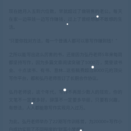
现在她月入五到六位数，早就超过了做销售的老公。每天
在家一边带娃一边写作赚钱，过上了曾经想都不敢想的生
活。
“只要你找对方法，每一个普通人都可以靠写作赚到钱！”
之所以能写出这么厉害的书，还是因为弘丹老师5年来每周
都坚持写作，因为多篇文章阅读突破了1000万，樊登读书
会、十点读书、有书、意林…这些稿费超过8000元的顶尖
写作平台，都和弘丹老师签订了长期合作协议。
弘丹老师说，这个年代，写作不再是少数人的狂欢，你的
文笔不一定要多好，辞藻不一定要多华丽，只要有兴趣，
有想法，人人都能靠写作实现月入过万。
为此，弘丹老师举办了22期写作训练营，为20000+写作小
白成功实现了不同程度的“财富小梦想”！