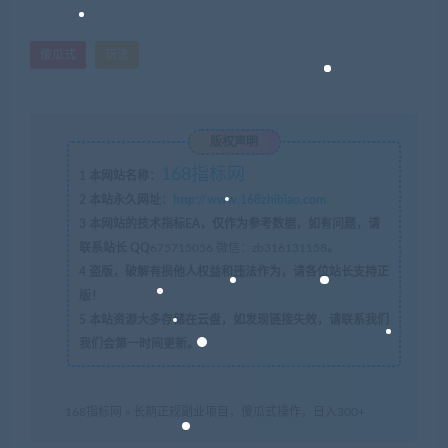
傻瓜式
玩法
版权声明
168指标网
1
本网站名称：
2
本站永久网址：
http://www.168zhibiao.com
3
本网站的技术指标EA，仅作为参考数据，如有问题，请
联系站长 QQ
675715056 微信：zb316131158
。
4
盗版，破解有损他人权益和违法作为，请各位站长支持正
版！
5
本站资源大多存储在云盘，如发现链接失效，请联系我们
我们会第一时间更新。
168指标网
»
长期正规副业项目，傻瓜式操作，日入300+