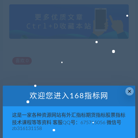
喜欢
0
×
上一篇
下一篇
欢迎您进入168指标网
2000字详解这个挣了2w+的
《得物冷门收益实操项目教
项目，手把手教就不信你不会
程》0基础新手就能单号日入
几十
这是一家各种资源网站有外汇指标期货指标股票指标
技术课程等等资料 客服QQ号：675715056 微信号
zb316131158