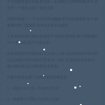
今天早晨吃饭的时候,像往常一样,我刷了会哔哩哔哩,其中,首
页的一个视频,引起了我的注意
仔细挖掘看了一下,对方的这种
玩法
,很适合批量复制,放大,最
重要的是,门槛很低,非常适合新手去操作
大家看到标题可能会有疑惑,不会是标题党吧,每天真能做到
300+的收益?我可以保证,能!
此类项目的天花板很高,可大单可小单,可以延伸出非常多的
玩法,这篇文章分享的只是其中一种玩法,适合新手去操作。
最关键的是,可以持续变现,有积累。
这篇文章我设置了付费阅读原因很简单
1、价值太大了,收一千块也不为过
2、怕得罪人,不想让太多的人知道