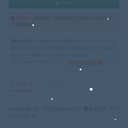
QQ咨询
提取码：
提取码在下载按钮旁的灰色按钮上(白色字符)，
点击复制即可。
特别声明：开通会员更优惠客服微信：zb316131158 客
服QQ：675715056 如不会安装咨询客服远程协助，本站指
标仅供：参考和研究学习使用！ 168指标网
https://www.168zhibiao.com
如何获得 积分
正文概述
更新记录
158资源整合网：长期正规副业项目，
傻瓜式
操作，日入
300+内容介绍：