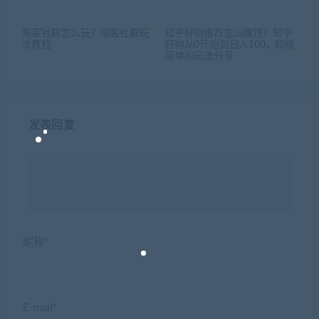
淘客社群怎么玩？淘客社群玩
知乎好物推荐怎么赚钱？知乎
法教程
好物从0开始到日入100，超级
简单的玩法分享
发表回复
昵称*
E-mail*