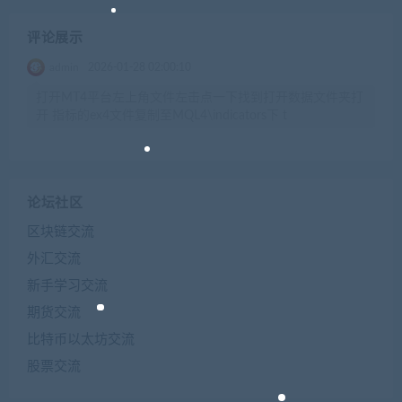
评论展示
admin
2026-01-28 02:00:10
打开MT4平台左上角文件左击点一下找到打开数据文件夹打
开 指标的ex4文件复制至MQL4\indicators下 t
论坛社区
区块链交流
外汇交流
新手学习交流
期货交流
比特币以太坊交流
股票交流