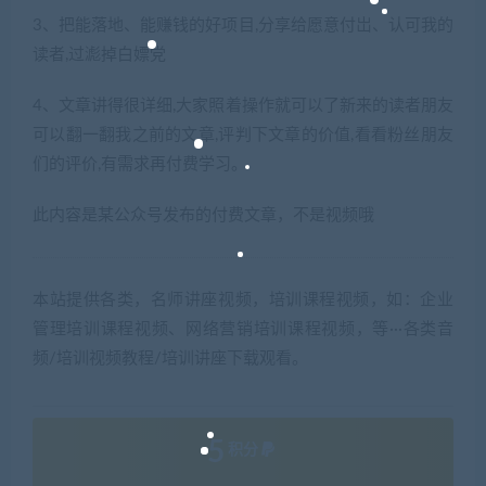
3、把能落地、能赚钱的好项目,分享给愿意付岀、认可我的
读者,过滮掉白嫖党
4、文章讲得很详细,大家照着操作就可以了新来的读者朋友
可以翻一翻我之前的文章,评判下文章的价值,看看粉丝朋友
们的评价,有需求再付费学习。
此内容是某公众号发布的付费文章，不是视频哦
本站提供各类，名师讲座视频，培训课程视频，如：企业
管理培训课程视频、网络营销培训课程视频，等···各类音
频/培训视频教程/培训讲座下载观看。
5
积分