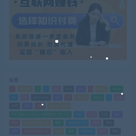
标签
a
android
c
d
doc
html
java
l
ldquo
mdash
mp
nlp
photoshop
ppt
ps
python
rdquo
s
企业
公式
团队
培训
外汇MT4指标
外汇交易入门_外汇入门基础知识_外汇入门
如何
实战
引流
指标
教程
文华财经指标公式
期货
期货指标公式
管理
素材
绩效
股票技术指标公式
营销
视频
视频教程
设计
课时