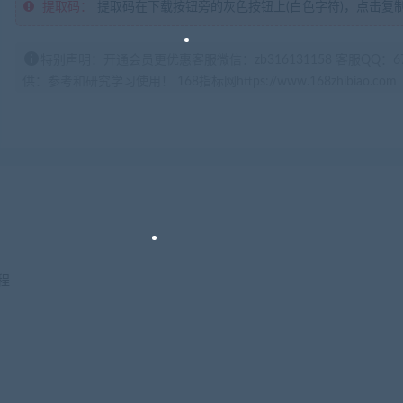
提取码：
提取码在下载按钮旁的灰色按钮上(白色字符)，点击复
特别声明：开通会员更优惠客服微信：zb316131158 客服QQ：
供：参考和研究学习使用！ 168指标网https://www.168zhibiao.com
程