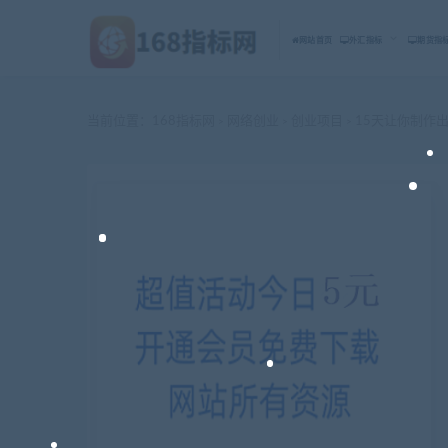
网站首页
外汇指标
期货指
当前位置：
168指标网
网络创业
创业项目
15天让你制作
>
>
>