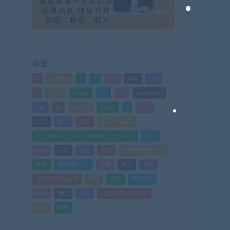
标签
a
android
c
d
doc
html
java
l
ldquo
mdash
mp
nlp
photoshop
ppt
ps
python
rdquo
s
企业
公式
团队
培训
外汇MT4指标
外汇交易入门_外汇入门基础知识_外汇入门
如何
实战
引流
指标
教程
文华财经指标公式
期货
期货指标公式
管理
素材
绩效
股票技术指标公式
营销
视频
视频教程
设计
课时
课程
通达信股票指标公式
销售
闲鱼