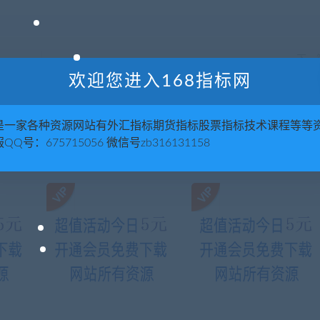
下一
百万（理
网赚干货分享-颠覆网赚行业，用互联网的思维做网赚赚大
欢迎您进入168指标网
是一家各种资源网站有外汇指标期货指标股票指标技术课程等等
QQ号：675715056 微信号zb316131158