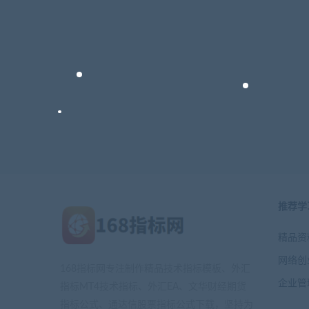
推荐学
精品资
网络创
168指标网专注制作精品技术指标模板、外汇
企业管
指标MT4技术指标、外汇EA、文华财经期货
指标公式、通达信股票指标公式下载，坚持为