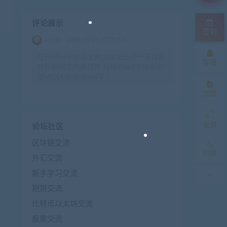
评论展示
签到
admin
2026-01-28 02:00:10
打开MT4平台左上角文件左击点一下找到
客服
打开数据文件夹打开 指标的ex4文件复制
至MQL4\indicators下 t
加盟
全屏
论坛社区
区块链交流
切换
外汇交流
新手学习交流
期货交流
比特币以太坊交流
股票交流