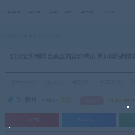
标
股票指标
论坛社区
学院
定制
平台推荐
更多栏目
出真正的竞价单页 单页网站制作教程
15天让你制作出真正的竞价单页 单页网站制作
2022-06-27
admin
已收录
已售624次
5
积分
免费
该资源永
优惠信息:
钻石特权
支付下载
暂无演示