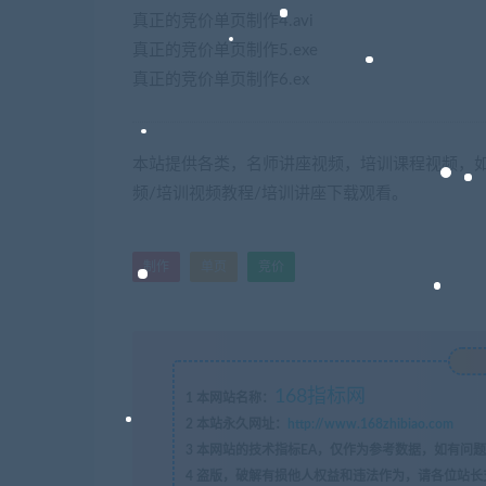
真正的竞价单页制作4.avi
真正的竞价单页制作5.exe
真正的竞价单页制作6.ex
本站提供各类，名师讲座视频，培训课程视频，如
频/培训视频教程/培训讲座下载观看。
制作
单页
竞价
168指标网
1
本网站名称：
2
本站永久网址：
http://www.168zhibiao.com
3
本网站的技术指标EA，仅作为参考数据，如有问题
4
盗版，破解有损他人权益和违法作为，请各位站长