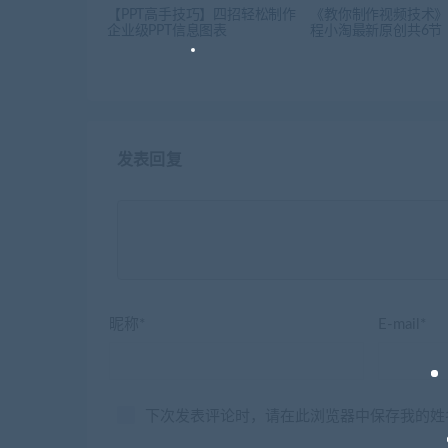
【PPT高手技巧】四招轻松制作
《教你制作视频技术
企业级PPT信息图表
程小淘最新原创共6节
发表回复
昵称*
E-mail*
下次发表评论时，请在此浏览器中保存我的姓