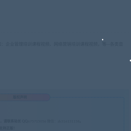
：企业管理培训课程视频、网络营销培训课程视频，等···各类音
版权声明
，请联系站长 QQ
675715056 微信：zb316131158
。
支持正版！