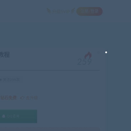
注册/登录
升级SVIP
。
教程
259
关注259次
久钻石免费
去升级
QQ咨询