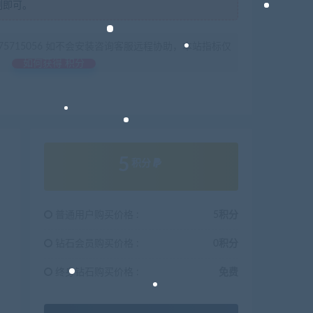
制即可。
675715056 如不会安装咨询客服远程协助，本站指标仅
如何获得 积分
5
积分
普通用户购买价格 :
5积分
钻石会员购买价格 :
0积分
终身钻石购买价格 :
免费