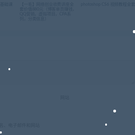
》基础课
【一毛】网络创业收费讲座全
photoshop CS6 视频教程全
套价值880元（博客单页赚钱，
QQ营销，虚拟项目，CPA系
列，分类信息）
网站
名、电子邮件和网站