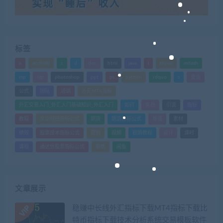
标签
a
android
c
d
doc
html
java
l
ldquo
mdash
mp
nlp
photoshop
ppt
ps
python
rdquo
s
企业
公式
团队
培训
外汇MT4指标
外汇交易入门_外汇入门基础知识_外汇入门
如何
实战
引流
指标
教程
文华财经指标公式
期货
期货指标公式
管理
素材
绩效
股票技术指标公式
营销
视频
视频教程
设计
课时
课程
通达信股票指标公式
销售
闲鱼
文章展示
稳赚中长线外汇指标下载MT4指标下载比
特币指标下载技术分析系统交易模板软件