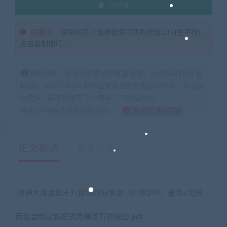
QQ咨询
提取码：
提取码在下载按钮旁的灰色按钮上(白色字符)，
点击复制即可。
特别声明：开通会员更优惠客服微信：zb316131158 客
服QQ：675715056 如不会安装咨询客服远程协助，本站指
标仅供：参考和研究学习使用！ 168指标网
https://www.168zhibiao.com
如何获得 积分
正文概述
更新记录
财神大咖会第十八期项目分享会（价值299）录音+文档
两性音频最新模式月赚百万的秘密.
pdf