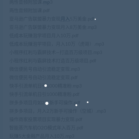
两性音频附加课.
mp
3
两性音频附加课.pdf
亚马逊广告联盟暴力变现
月入
5万美金.pdf
亚马逊广告联盟暴力变现月入8万美金.mp3
低成本玩赚泡学项目月入10万.pdf
低成本玩赚泡学项目，月入10万（虎哥）.mp3
小程序红利与霸屏技术—打造百万级项目.mp3
小程序红利与霸屏技术打造百万级项目.pdf
微信便民号自动引流稳定变现.mp3
微信便民号自动引流稳定变现.pdf
快手引流单机日引1000精准粉.mp3
快手引流单机日引1000精准粉.pdf
拼多多项目月如2万新手可操作.pdf
拼多多项目，月入2万新手可操作（空城）.mp3
操作商家投票项目实现暴力变现.pdf
智能蒸汽车机O2O模式年入百万.pdf
玩赚5大金融产品月入10万.mp3