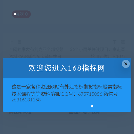
喜欢
0
上一篇
下一篇
全网独家发布刘克亚全部视频
36个小而美赚钱项目，拿走直
资料35GB适合淘宝销售或自
接用让你月入10万
×
己学习
欢迎您进入168指标网
这是一家各种资源网站有外汇指标期货指标股票指标
相关推荐
技术课程等等资料 客服QQ号：675715056 微信号
zb316131158