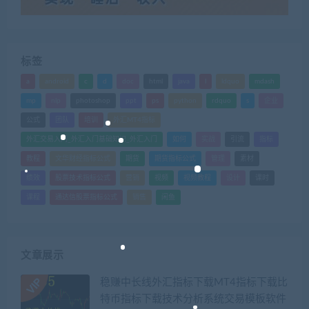
标签
a
android
c
d
doc
html
java
l
ldquo
mdash
mp
nlp
photoshop
ppt
ps
python
rdquo
s
企业
公式
团队
培训
外汇MT4指标
外汇交易入门_外汇入门基础知识_外汇入门
如何
实战
引流
指标
教程
文华财经指标公式
期货
期货指标公式
管理
素材
绩效
股票技术指标公式
营销
视频
视频教程
设计
课时
课程
通达信股票指标公式
销售
闲鱼
文章展示
稳赚中长线外汇指标下载MT4指标下载比
特币指标下载技术分析系统交易模板软件