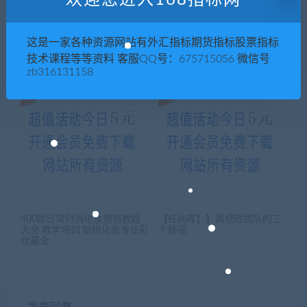
欢迎您进入168指标网
LED素材演出舞台婚庆大屏幕
《火星时代C4D》经典视频教
这是一家各种资源网站有外汇指标期货指标股票指标
视频背景流星蝴蝶唯美星空VJ
程
技术课程等等资料 客服QQ号：675715056 微信号
素材
zb316131158
400款日常时尚化妆视频教程
【任向晖】】高绩效团队的三
大全 教学培训 新娘化妆专业彩
个秘密
妆最全