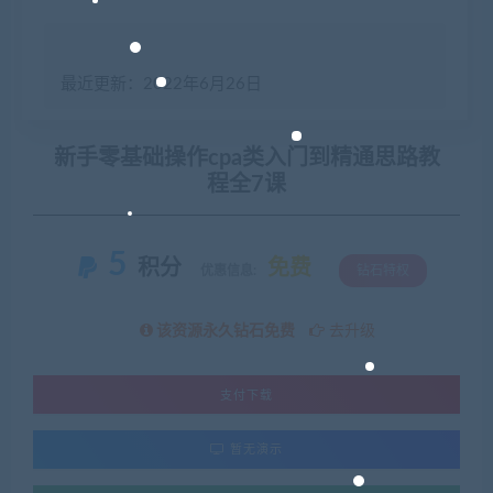
最近更新：2022年6月26日
新手零基础操作cpa类入门到精通思路教
程全7课
5
积分
免费
优惠信息:
钻石特权
该资源永久钻石免费
去升级
支付下载
暂无演示