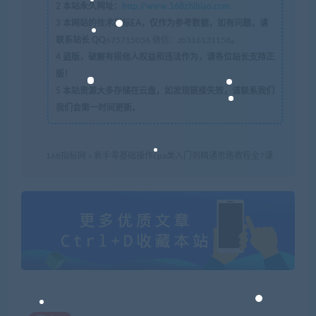
2
本站永久网址：
http://www.168zhibiao.com
3
本网站的技术指标EA，仅作为参考数据，如有问题，请
联系站长 QQ
675715056 微信：zb316131158
。
4
盗版，破解有损他人权益和违法作为，请各位站长支持正
版！
5
本站资源大多存储在云盘，如发现链接失效，请联系我们
我们会第一时间更新。
168指标网
»
新手零基础操作cpa类入门到精通思路教程全7课