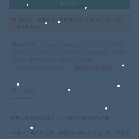
QQ咨询
提取码：
提取码在下载按钮旁的灰色按钮上(白色字符)，
点击复制即可。
特别声明：开通会员更优惠客服微信：zb316131158 客
服QQ：675715056 如不会安装咨询客服远程协助，本站指
标仅供：参考和研究学习使用！ 168指标网
https://www.168zhibiao.com
如何获得 积分
正文概述
更新记录
新手零基础操作
cpa
类入门到精通思路教程全7课
cpa是一个很久的话题，具体怎么做可以真正有效，还需要