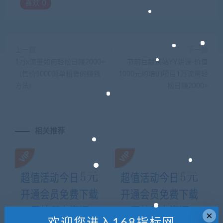
喜欢
0
上一篇
下一篇
1万x流量如何轻松日赚2000+
节前巨献某站YY讲课-价值
（售价1000简单粗鲁的赚钱
1000元的培训项目1万流量轻
方法)
松日赚2000+
相关推荐
×