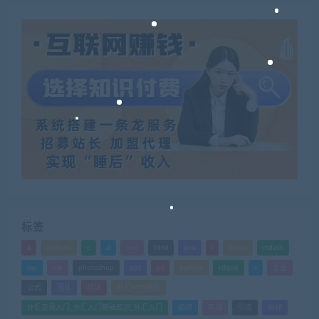
标签
a
android
c
d
doc
html
java
l
ldquo
mdash
mp
nlp
photoshop
ppt
ps
python
rdquo
s
企业
公式
团队
培训
外汇MT4指标
外汇交易入门_外汇入门基础知识_外汇入门
如何
实战
引流
指标