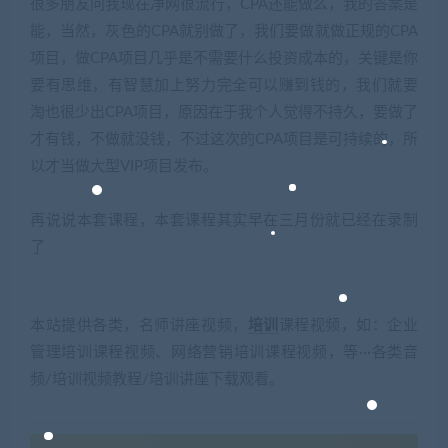
很多朋友问我现在净网很流行，CPA还能做么，我的答案是
能，当然，灰色的CPA就别做了，我们要做就做正规的CPA
项目，做CPA项目几乎是不需要什么投资成本的，关键是你
要有思维，有智慧加上努力完全可以赚到钱的，我们就要
淘也很少出CPA项目，原因在于我个人觉得不持久，要做了
才有钱，不做就没钱，不过这次的CPA项目是可持续的，所
以才当做大型VIP项目发布。
再说说本套课程，本套课程其实早在三月份就已经在录制
了
本站提供各类，名师讲座视频，
培训
课程视频，如：企业
管理培训课程视频、网络营销培训课程视频，等···各类音
频/培训视频教程/培训讲座下载观看。