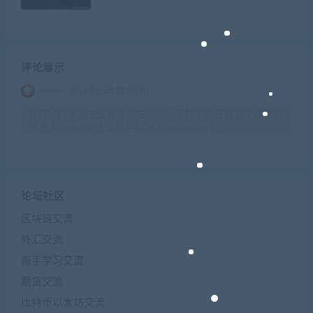
评论展示
admin
2026-01-28 02:00:10
打开MT4平台左上角文件左击点一下找到打开数据文件夹打
开 指标的ex4文件复制至MQL4\indicators下 t
论坛社区
区块链交流
外汇交流
新手学习交流
期货交流
比特币以太坊交流