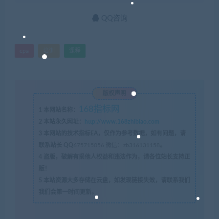
QQ咨询
cpa
培训
课程
版权声明
168指标网
1
本网站名称：
2
本站永久网址：
http://www.168zhibiao.com
3
本网站的技术指标EA，仅作为参考数据，如有问题，请
联系站长 QQ
675715056 微信：zb316131158
。
4
盗版，破解有损他人权益和违法作为，请各位站长支持正
版！
5
本站资源大多存储在云盘，如发现链接失效，请联系我们
我们会第一时间更新。