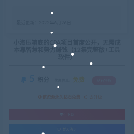
最近更新：2022年6月26日
小淘压箱底的CPA项目首度公开，无需成
本靠智慧和努力赚钱（12集完整版+工具
软件）
5
积分
免费
优惠信息:
钻石特权
该资源永久钻石免费
去升级
支付下载
暂无演示