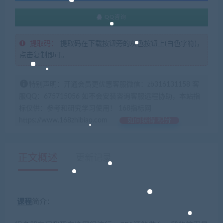
QQ咨询
提取码：
提取码在下载按钮旁的灰色按钮上(白色字符)，
点击复制即可。
特别声明：开通会员更优惠客服微信：zb316131158 客
服QQ：675715056 如不会安装咨询客服远程协助，本站指
标仅供：参考和研究学习使用！ 168指标网
https://www.168zhibiao.com
如何获得 积分
正文概述
更新记录
课程
简介：