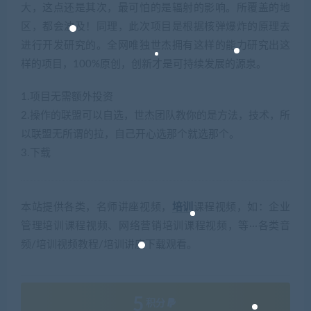
大，这点还是其次，最可怕的是辐射的影响。所覆盖的地
区，都会波及！同理，此次项目是根据核弹爆炸的原理去
进行开发研究的。全网唯独世杰拥有这样的能力研究出这
样的项目，100%原创，创新才是可持续发展的源泉。
1.项目无需额外投资
2.操作的联盟可以自选，世杰团队教你的是方法，技术，所
以联盟无所谓的拉，自己开心选那个就选那个。
3.下载
本站提供各类，名师讲座视频，
培训
课程视频，如：企业
管理培训课程视频、网络营销培训课程视频，等···各类音
频/培训视频教程/培训讲座下载观看。
5
积分