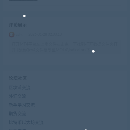
评论展示
admin
2026-01-28 02:00:10
打开MT4平台左上角文件左击点一下找到打开数据文件夹打
开 指标的ex4文件复制至MQL4\indicators下 t
论坛社区
区块链交流
外汇交流
新手学习交流
期货交流
比特币以太坊交流