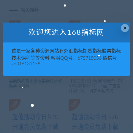
相关推荐
×
欢迎您进入168指标网
这是一家各种资源网站有外汇指标期货指标股票指标
技术课程等等资料 客服QQ号：675715056 微信号
zb316131158
最新酸奶西米露水果捞技术视
【美工美化】敬伟PS教程－PS
频学习资料
5 6视频教材书－平面 广告设
计淘宝美工自学全套高清