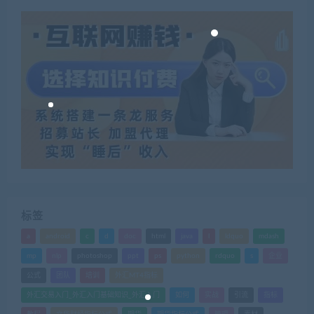
标签
a
android
c
d
doc
html
java
l
ldquo
mdash
mp
nlp
photoshop
ppt
ps
python
rdquo
s
企业
公式
团队
培训
外汇MT4指标
外汇交易入门_外汇入门基础知识_外汇入门
如何
实战
引流
指标