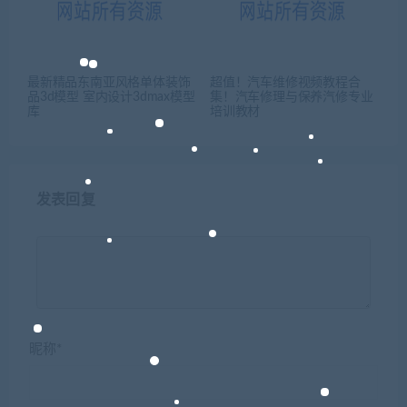
最新精品东南亚风格单体装饰
超值！汽车维修视频教程合
品3d模型 室内设计3dmax模型
集！汽车修理与保养汽修专业
库
培训教材
发表回复
昵称*