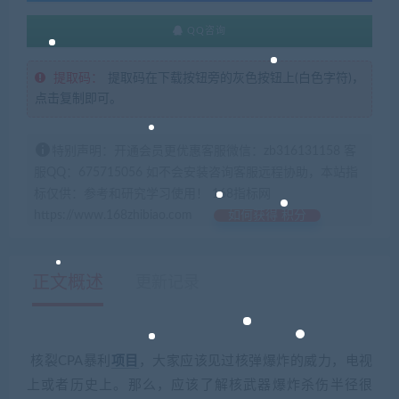
QQ咨询
提取码：
提取码在下载按钮旁的灰色按钮上(白色字符)，
点击复制即可。
特别声明：开通会员更优惠客服微信：zb316131158 客
服QQ：675715056 如不会安装咨询客服远程协助，本站指
标仅供：参考和研究学习使用！ 168指标网
https://www.168zhibiao.com
如何获得 积分
正文概述
更新记录
核裂CPA暴利
项目
，大家应该见过核弹爆炸的威力，电视
上或者历史上。那么，应该了解核武器爆炸杀伤半径很