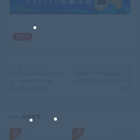
喜欢
0
上一篇
下一篇
利用论坛顶贴机全自动化引
百度知道47代码留直链接引流
流，轻松操作CPA日赚
可销售广告操作CPA保底日赚
100（附论坛顶贴机）
100元
相关推荐