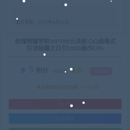
最近更新：2022年6月26日
奇媒网赚学院VIP398元讲座-QQ病毒式
引流秘籍之日引1000操作CPA
5
积分
免费
优惠信息:
钻石特权
该资源永久钻石免费
去升级
支付下载
暂无演示