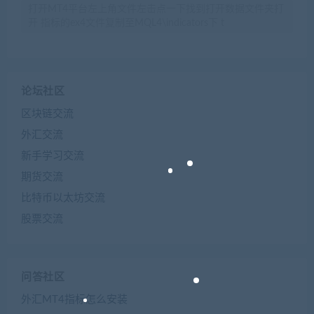
打开MT4平台左上角文件左击点一下找到打开数据文件夹打
开 指标的ex4文件复制至MQL4\indicators下 t
论坛社区
区块链交流
外汇交流
新手学习交流
期货交流
比特币以太坊交流
股票交流
问答社区
外汇MT4指标怎么安装