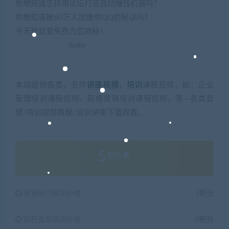
你想知道怎样用论坛打造自动赚钱机器吗？
你想知道被60万人加爆你QQ的秘诀吗？
今天我就要免费为您揭秘！
&nbs
本站提供各类，名师
讲座
视频
，
培训
课程视频，如：企业
管理培训课程视频、网络营销培训课程视频，等···各类音
频/培训视频教程/培训讲座下载观看。
5
积分
普通用户购买价格 :
5积分
钻石会员购买价格 :
0积分