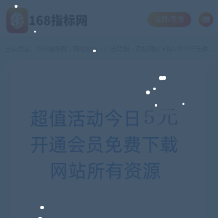
注册/登录
当前位置：
168指标网
网络创业
广告联盟
奇媒网赚学院VIP398元讲座-QQ病毒式引流秘籍之日引1000操作CPA
>
>
>