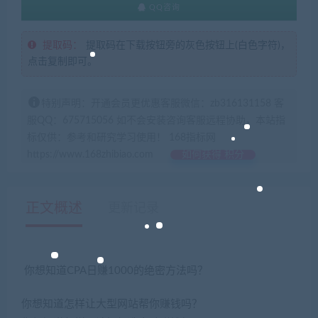
QQ咨询
提取码：
提取码在下载按钮旁的灰色按钮上(白色字符)，
点击复制即可。
特别声明：开通会员更优惠客服微信：zb316131158 客
服QQ：675715056 如不会安装咨询客服远程协助，本站指
标仅供：参考和研究学习使用！ 168指标网
https://www.168zhibiao.com
如何获得 积分
正文概述
更新记录
你想知道CPA日赚1000的绝密方法吗？
你想知道怎样让大型网站帮你赚钱吗？