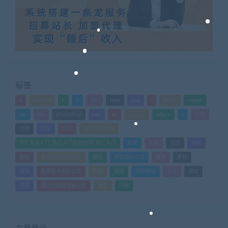
标签
a
android
c
d
doc
html
java
l
ldquo
mdash
mp
nlp
photoshop
ppt
ps
python
rdquo
s
企业
公式
团队
培训
外汇MT4指标
外汇交易入门_外汇入门基础知识_外汇入门
如何
实战
引流
指标
教程
文华财经指标公式
期货
期货指标公式
管理
素材
绩效
股票技术指标公式
营销
视频
视频教程
设计
课时
课程
通达信股票指标公式
销售
闲鱼