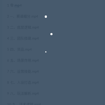
1 零.
mp
4
2 —、赛道细分.mp4
3 二、底层逻辑.mp4
4 三、团队搭建.mp4
5 四、货品.mp4
6 五、场景作用.mp4
7 六、运营技能.mp4
8 七、人设打造.mp4
9 八、玩法解析.mp4
10 九、话术逻辑.mp4