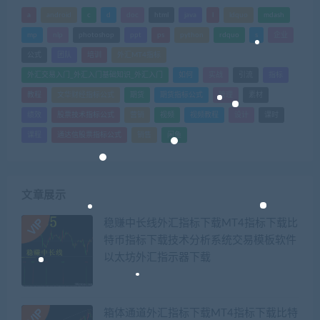
a
android
c
d
doc
html
java
l
ldquo
mdash
mp
nlp
photoshop
ppt
ps
python
rdquo
s
企业
公式
团队
培训
外汇MT4指标
外汇交易入门_外汇入门基础知识_外汇入门
如何
实战
引流
指标
教程
文华财经指标公式
期货
期货指标公式
管理
素材
绩效
股票技术指标公式
营销
视频
视频教程
设计
课时
课程
通达信股票指标公式
销售
闲鱼
文章展示
稳赚中长线外汇指标下载MT4指标下载比
特币指标下载技术分析系统交易模板软件
以太坊外汇指示器下载
箱体通道外汇指标下载MT4指标下载比特