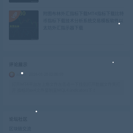
附图布林外汇指标下载MT4指标下载比特
币指标下载技术分析系统交易模板软件以
太坊外汇指示器下载
评论展示
admin
2026-01-28 02:00:10
打开MT4平台左上角文件左击点一下找到打开数据文件夹打
开 指标的ex4文件复制至MQL4\indicators下 t
论坛社区
区块链交流