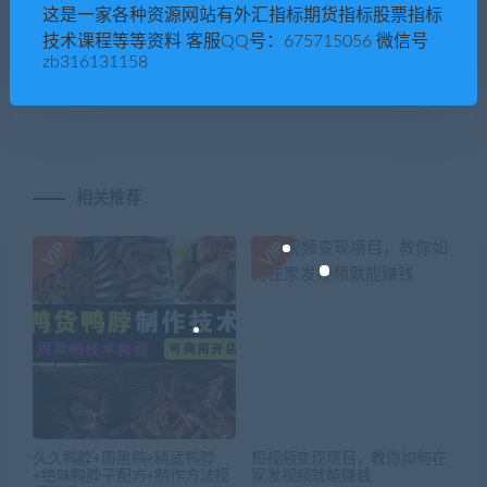
这是一家各种资源网站有外汇指标期货指标股票指标
下一篇
技术课程等等资料 客服QQ号：675715056 微信号
《PETER抖音流量新兵训练
zb316131158
营》破解抖音流量密码群爆训
练营
相关推荐
久久鸭脖+周黑鸭+精武鸭脖
短视频变现项目，教你如何在
+绝味鸭脖子配方+制作方法视
家发视频就能赚钱