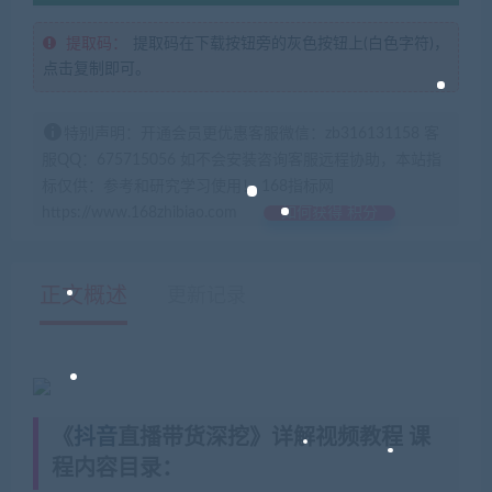
提取码：
提取码在下载按钮旁的灰色按钮上(白色字符)，
点击复制即可。
特别声明：开通会员更优惠客服微信：zb316131158 客
服QQ：675715056 如不会安装咨询客服远程协助，本站指
标仅供：参考和研究学习使用！ 168指标网
https://www.168zhibiao.com
如何获得 积分
正文概述
更新记录
《
抖音
直播带货深挖》详解视频教程 课
程内容目录：