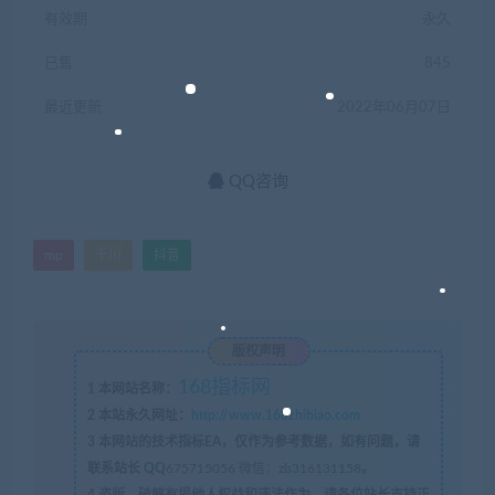
有效期
永久
已售
845
最近更新
2022年06月07日
QQ咨询
mp
千川
抖音
版权声明
168指标网
1
本网站名称：
2
本站永久网址：
http://www.168zhibiao.com
3
本网站的技术指标EA，仅作为参考数据，如有问题，请
联系站长 QQ
675715056 微信：zb316131158
。
4
盗版，破解有损他人权益和违法作为，请各位站长支持正