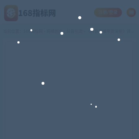
注册/登录
当前位置：
168指标网
网络创业
抖音引流
《抖音直播带货深挖》详解视频教程
>
>
>