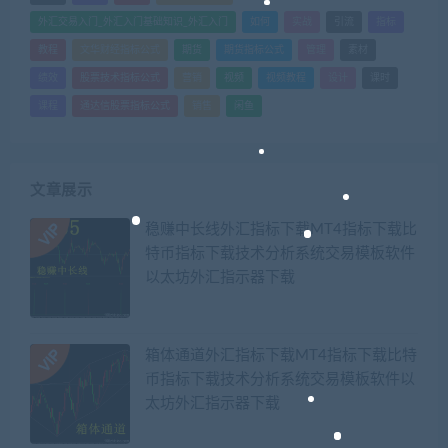
外汇交易入门_外汇入门基础知识_外汇入门
如何
实战
引流
指标
教程
文华财经指标公式
期货
期货指标公式
管理
素材
绩效
股票技术指标公式
营销
视频
视频教程
设计
课时
课程
通达信股票指标公式
销售
闲鱼
文章展示
稳赚中长线外汇指标下载MT4指标下载比
特币指标下载技术分析系统交易模板软件
以太坊外汇指示器下载
箱体通道外汇指标下载MT4指标下载比特
币指标下载技术分析系统交易模板软件以
太坊外汇指示器下载