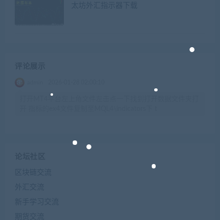
太坊外汇指示器下载
评论展示
admin
2026-01-28 02:00:10
打开MT4平台左上角文件左击点一下找到打开数据文件夹打
开 指标的ex4文件复制至MQL4\indicators下 t
论坛社区
区块链交流
外汇交流
新手学习交流
期货交流