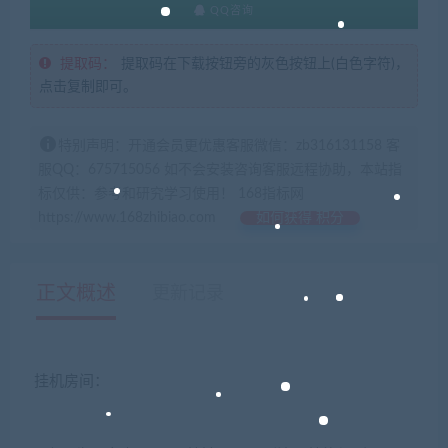
QQ咨询
提取码：
提取码在下载按钮旁的灰色按钮上(白色字符)，
点击复制即可。
特别声明：开通会员更优惠客服微信：zb316131158 客
服QQ：675715056 如不会安装咨询客服远程协助，本站指
标仅供：参考和研究学习使用！ 168指标网
https://www.168zhibiao.com
如何获得 积分
正文概述
更新记录
挂机房间：