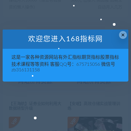
赚钱月入10000（适合有钱投
500元 低投入 高回报 后期全
资的懒人操作）
自动月入几万
×
相关推荐
欢迎您进入168指标网
这是一家各种资源网站有外汇指标期货指标股票指标
技术课程等等资料 客服QQ号：675715056 微信号
zb316131158
【王海航】证券业如何利用大
【安岷】高效仓储实战管理训
数据转型升级
练