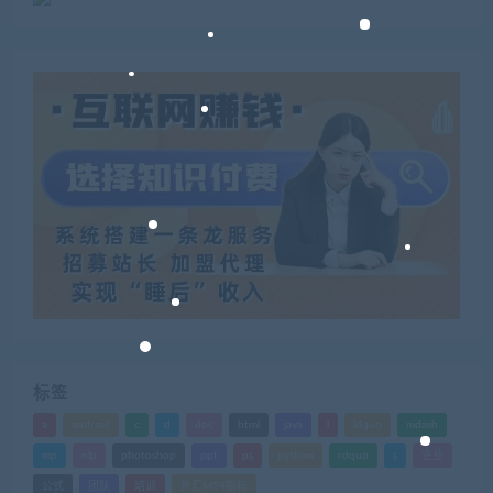
标签
a
android
c
d
doc
html
java
l
ldquo
mdash
mp
nlp
photoshop
ppt
ps
python
rdquo
s
企业
公式
团队
培训
外汇MT4指标