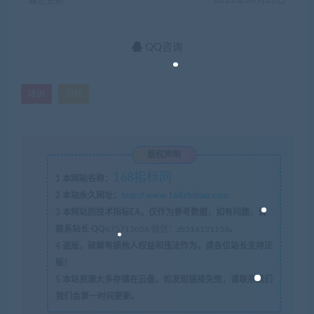
最近更新
2022年06月26日
QQ咨询
培训
视频
版权声明
168指标网
1
本网站名称：
2
本站永久网址：
http://www.168zhibiao.com
3
本网站的技术指标EA，仅作为参考数据，如有问题，请
联系站长 QQ
675715056 微信：zb316131158
。
4
盗版，破解有损他人权益和违法作为，请各位站长支持正
版！
5
本站资源大多存储在云盘，如发现链接失效，请联系我们
我们会第一时间更新。