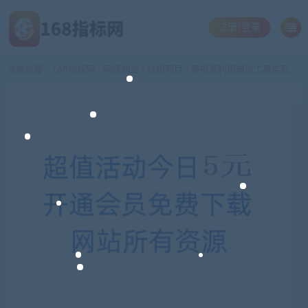
注册/登录
当前位置：
168指标网
网络创业
挂机项目
零投资利用辅助工具实现24小时“傻瓜式”棋牌挂机赚钱，轻松日赚50元
>
>
>