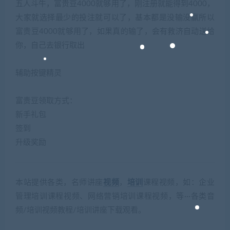
五人斗牛，富贵豆4000就够用了，刚注册就能得到4000，
大家就选择最少的投注就可以了，基本都是没输没赢所以
富贵豆4000就够用了，如果真的输了，会有救济自动送给
你，自己去银行取出
辅助按键精灵
富贵豆领取方式：
新手礼包
签到
升级奖励
本站提供各类，名师讲座
视频
，
培训
课程视频，如：企业
管理培训课程视频、网络营销培训课程视频，等···各类音
频/培训视频教程/培训讲座下载观看。