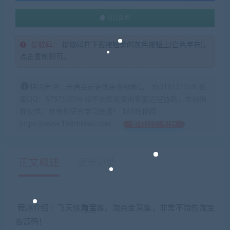
QQ咨询
提取码：
提取码在下载按钮旁的灰色按钮上(白色字符)，
点击复制即可。
特别声明：开通会员更优惠客服微信：zb316131158 客
服QQ：675715056 如不会安装咨询客服远程协助，本站指
标仅供：参考和研究学习使用！ 168指标网
https://www.168zhibiao.com
如何获得 积分
正文概述
更新记录
程序介绍：飞天侠
淘宝
客，淘点金采集，非常不错的淘宝
客源码！