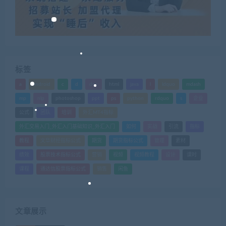
标签
a
android
c
d
doc
html
java
l
ldquo
mdash
mp
nlp
photoshop
ppt
ps
python
rdquo
s
企业
公式
团队
培训
外汇MT4指标
外汇交易入门_外汇入门基础知识_外汇入门
如何
实战
引流
指标
教程
文华财经指标公式
期货
期货指标公式
管理
素材
绩效
股票技术指标公式
营销
视频
视频教程
设计
课时
课程
通达信股票指标公式
销售
闲鱼
文章展示