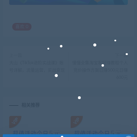
喜欢
0
上一篇
下一篇
大山《TikTok进阶实战课》账
懂懂全集淘宝客网赚教程个人
号详解，流量运营，实战变现
竞价操作方案日赚500元日赚
600元
相关推荐