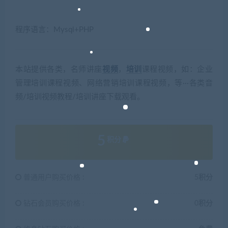
程序语言：Mysql+PHP
本站提供各类，名师讲座
视频
，
培训
课程视频，如：企业
管理培训课程视频、网络营销培训课程视频，等···各类音
频/培训视频教程/培训讲座下载观看。
5
积分
普通用户购买价格 :
5积分
钻石会员购买价格 :
0积分