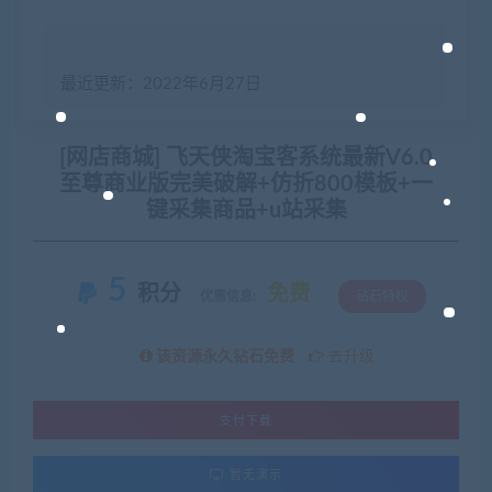
最近更新：2022年6月27日
[网店商城] 飞天侠淘宝客系统最新V6.0
至尊商业版完美破解+仿折800模板+一
键采集商品+u站采集
5
积分
免费
优惠信息:
钻石特权
该资源永久钻石免费
去升级
支付下载
暂无演示