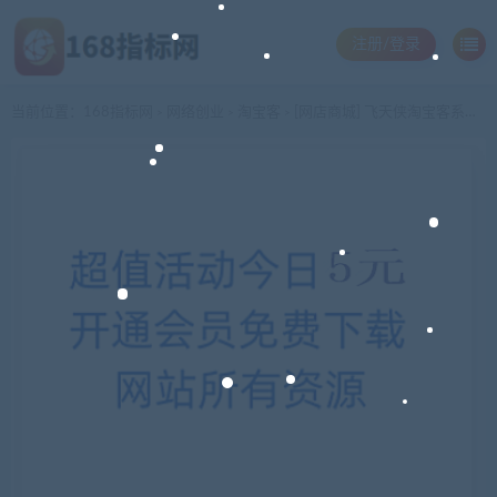
注册/登录
当前位置：
168指标网
网络创业
淘宝客
[网店商城] 飞天侠淘宝客系统最新V6.0至尊商业版完美破解+仿折800模板+一键采集商品+u站采集
>
>
>