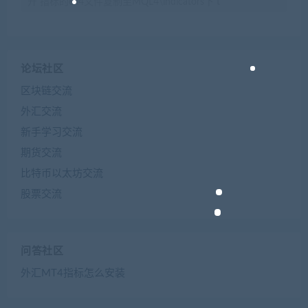
开 指标的ex4文件复制至MQL4\indicators下 t
论坛社区
区块链交流
外汇交流
新手学习交流
期货交流
比特币以太坊交流
股票交流
问答社区
外汇MT4指标怎么安装