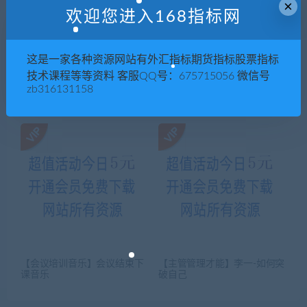
×
欢迎您进入168指标网
这是一家各种资源网站有外汇指标期货指标股票指标
技术课程等等资料 客服QQ号：675715056 微信号
zb316131158
最新婚纱照展会海景放大片外
2014世界版式画册300强 AI EP
景内景影楼相册主题放大样片
S 模板 国外平面排版素材
【会议培训音乐】会议结束下
【主管管理才能】李一-如何突
课音乐
破自己