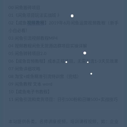
00 闲鱼搬砖项目
01《闲鱼项目玩法实战班 》
02【咸鱼
视频教程
】2019年6月闲鱼运营视频教程（新手
小白必看）
03 闲鱼引流视频教程MP4
04 视频教程闲鱼无货源店群项目实操详解
05 闲鱼转转项目2.0
06【咸鱼音频教程】成本正规项目，无需引流1-3天见效果
07 闲鱼详细攻略
08 淘宝+咸鱼精准引流特训营（完结）
09 闲鱼教程 文本 word
10【咸鱼电子书教程】
11 闲鱼引流和卖货项目：日引100粉和日赚500+实战技巧
本站提供各类，名师讲座视频，培训课程视频，如：企业