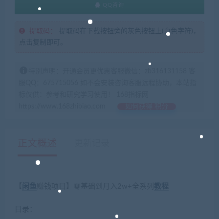
QQ咨询
提取码：
提取码在下载按钮旁的灰色按钮上(白色字符)，
点击复制即可。
特别声明：开通会员更优惠客服微信：zb316131158 客
服QQ：675715056 如不会安装咨询客服远程协助，本站指
标仅供：参考和研究学习使用！ 168指标网
https://www.168zhibiao.com
如何获得 积分
正文概述
更新记录
【
闲鱼
赚钱项目】零基础到月入2w+全系列
教程
目录：