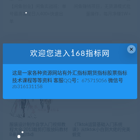
【闲鱼创业】闲鱼实战班：单
闲鱼赚钱项目，无货源模式批
号最高实现日入400+快速出
量操作，每月净赚1W+
单
×
相关推荐
欢迎您进入168指标网
这是一家各种资源网站有外汇指标期货指标股票指标
技术课程等等资料 客服QQ号：675715056 微信号
zb316131158
服装设计制作自学入门视频教
《Tiktok运营基础入门系统
程大全 2013裁剪打版放码教材
课》从tiktok小白到大佬的完美
B豪华版(tbd)
蜕变