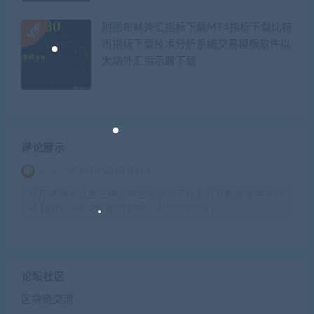
附图布林外汇指标下载MT4指标下载比特
币指标下载技术分析系统交易模板软件以
太坊外汇指示器下载
评论展示
admin
2026-01-28 02:00:10
打开MT4平台左上角文件左击点一下找到打开数据文件夹打
开 指标的ex4文件复制至MQL4\indicators下 t
论坛社区
区块链交流