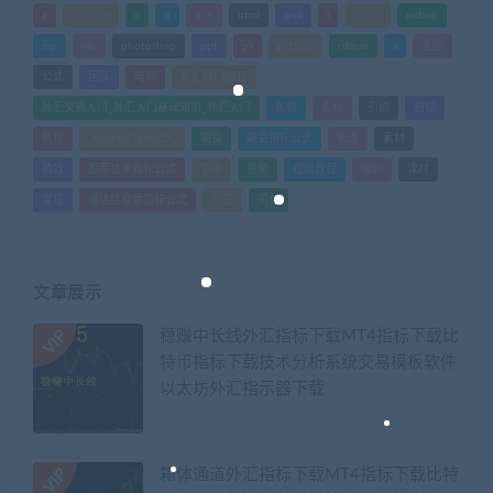
a
android
c
d
doc
html
java
l
ldquo
mdash
mp
nlp
photoshop
ppt
ps
python
rdquo
s
企业
公式
团队
培训
外汇MT4指标
外汇交易入门_外汇入门基础知识_外汇入门
如何
实战
引流
指标
教程
文华财经指标公式
期货
期货指标公式
管理
素材
绩效
股票技术指标公式
营销
视频
视频教程
设计
课时
课程
通达信股票指标公式
销售
闲鱼
文章展示
稳赚中长线外汇指标下载MT4指标下载比
特币指标下载技术分析系统交易模板软件
以太坊外汇指示器下载
箱体通道外汇指标下载MT4指标下载比特