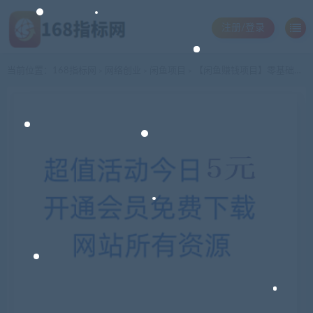
注册/登录
当前位置：
168指标网
网络创业
闲鱼项目
【闲鱼赚钱项目】零基础到月入2w+全系列教程
>
>
>